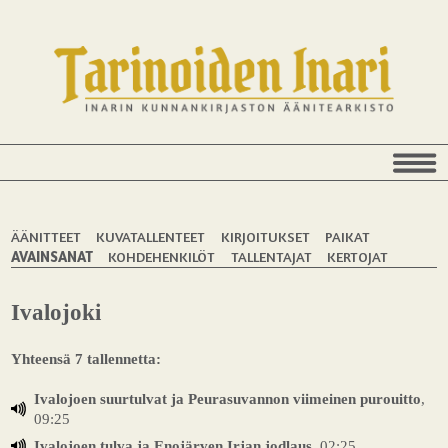
ÄÄNITTEET
KUVATALLENTEET
KIRJOITUKSET
PAIKAT
AVAINSANAT
KOHDEHENKILÖT
TALLENTAJAT
KERTOJAT
Ivalojoki
Yhteensä 7 tallennetta:
Ivalojoen suurtulvat ja Peurasuvannon viimeinen purouitto
,
09:25
Ivalojoen tulva ja Enojärven Irjan jodlaus
, 02:25