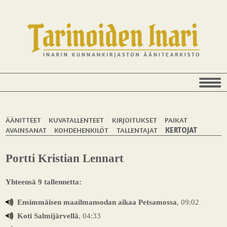
ÄÄNITTEET
KUVATALLENTEET
KIRJOITUKSET
PAIKAT
AVAINSANAT
KOHDEHENKILÖT
TALLENTAJAT
KERTOJAT
Portti Kristian Lennart
Yhteensä 9 tallennetta:
Ensimmäisen maailmansodan aikaa Petsamossa
, 09:02
Koti Salmijärvellä
, 04:33