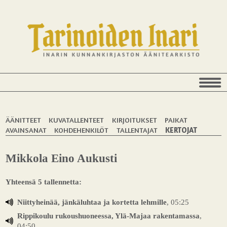
ÄÄNITTEET
KUVATALLENTEET
KIRJOITUKSET
PAIKAT
AVAINSANAT
KOHDEHENKILÖT
TALLENTAJAT
KERTOJAT
Mikkola Eino Aukusti
Yhteensä 5 tallennetta:
Niittyheinää, jänkäluhtaa ja kortetta lehmille
, 05:25
Rippikoulu rukoushuoneessa, Ylä-Majaa rakentamassa
,
04:50