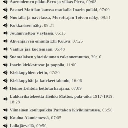
Aarniniemen pikku-Eero ja vilkas Piera
, 09:08
Pastori Mattilan kanssa matkalla Inarin poikki
, 07:00
Nuotalla ja navetassa, Morottajan Toivon näky
, 09:51
Kokkarisen näky
, 09:21
Joulunviettoa Väylässä
, 05:15
Ahvenjärven emäntä Elli Kuuva
, 07:25
Vanhus jää kuolemaan
, 05:48
Suomalaisen yhteiskunnan rakennemuutos
, 30:10
Inarin kirkkotuvat ja pappila
, 11:00
Kirkkopyhien vietto
, 07:20
Kirkkopyhät ja katekeettakoulu
, 16:06
Heimo Lehtola kettutarhaajana
, 07:09
Lukkarikatekeetta Heikki Mattus, pula-aika 1917-1919
,
18:28
Viimeinen koulupaikka Partakon Kivikummussa
, 03:56
Koulua Akuniemessä
, 07:05
Lallajärvellä
, 09:50