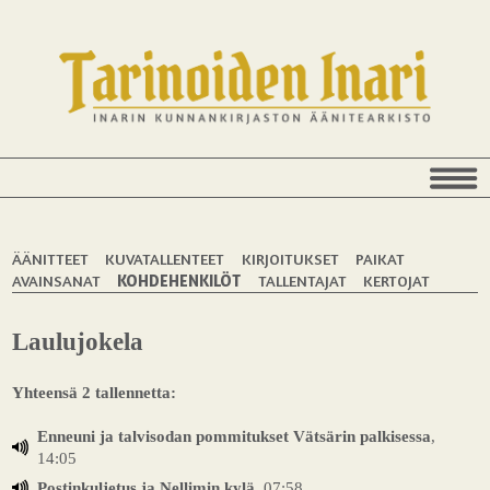
ÄÄNITTEET
KUVATALLENTEET
KIRJOITUKSET
PAIKAT
AVAINSANAT
KOHDEHENKILÖT
TALLENTAJAT
KERTOJAT
Laulujokela
Yhteensä 2 tallennetta:
Enneuni ja talvisodan pommitukset Vätsärin palkisessa
,
14:05
Postinkuljetus ja Nellimin kylä
, 07:58