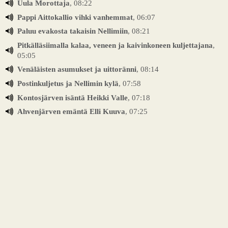
Uula Morottaja
, 08:22
Pappi Aittokallio vihki vanhemmat
, 06:07
Paluu evakosta takaisin Nellimiin
, 08:21
Pitkälläsiimalla kalaa, veneen ja kaivinkoneen kuljettajana
,
05:05
Venäläisten asumukset ja uittoränni
, 08:14
Postinkuljetus ja Nellimin kylä
, 07:58
Kontosjärven isäntä Heikki Valle
, 07:18
Ahvenjärven emäntä Elli Kuuva
, 07:25