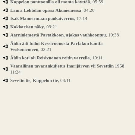
Koppelon ponttoonilla oli monta käyttöä
, 05:59
Laura Lehtolan opissa Akuniemessä
, 04:20
Isak Mannermaan puukaiverrus
, 17:14
Kokkarisen näky
, 09:21
Aarniniemestä Partakkoon, ajokas vauhkoontuu
, 10:38
Äidin äiti tullut Kessivuonosta Partakon kautta
Veskoniemeen
, 02:21
Äidin koti oli Reisivuonon reitin varrella
, 10:11
Vaarallinen tavarankuljetus Inarijärven yli Sevettiin 1958
,
11:24
Sevetin tie, Koppelon tie
, 04:11