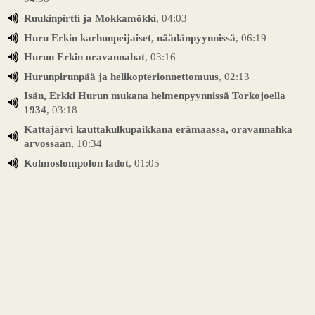
Ruukinpirtti ja Mokkamökki
, 04:03
Huru Erkin karhunpeijaiset, näädänpyynnissä
, 06:19
Hurun Erkin oravannahat
, 03:16
Hurunpirunpää ja helikopterionnettomuus
, 02:13
Isän, Erkki Hurun mukana helmenpyynnissä Torkojoella
1934
, 03:18
Kattajärvi kauttakulkupaikkana erämaassa, oravannahka
arvossaan
, 10:34
Kolmoslompolon ladot
, 01:05