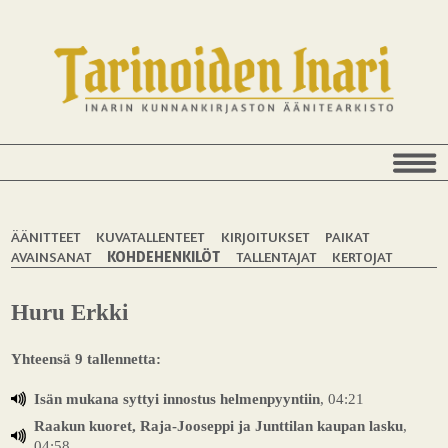
ÄÄNITTEET
KUVATALLENTEET
KIRJOITUKSET
PAIKAT
AVAINSANAT
KOHDEHENKILÖT
TALLENTAJAT
KERTOJAT
Huru Erkki
Yhteensä 9 tallennetta:
Isän mukana syttyi innostus helmenpyyntiin
, 04:21
Raakun kuoret, Raja-Jooseppi ja Junttilan kaupan lasku
,
04:58