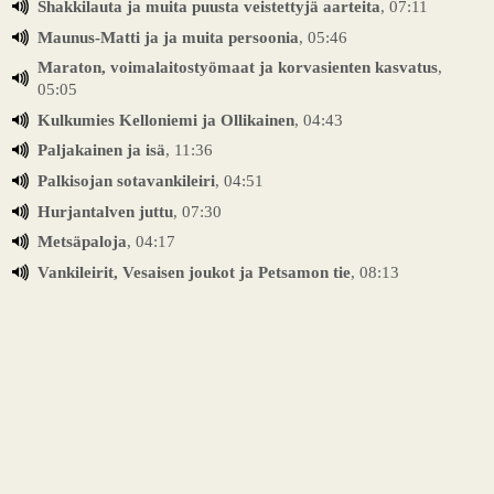
Shakkilauta ja muita puusta veistettyjä aarteita
, 07:11
Maunus-Matti ja ja muita persoonia
, 05:46
Maraton, voimalaitostyömaat ja korvasienten kasvatus
,
05:05
Kulkumies Kelloniemi ja Ollikainen
, 04:43
Paljakainen ja isä
, 11:36
Palkisojan sotavankileiri
, 04:51
Hurjantalven juttu
, 07:30
Metsäpaloja
, 04:17
Vankileirit, Vesaisen joukot ja Petsamon tie
, 08:13