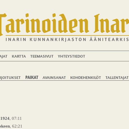
AJAT
KARTTA
TEEMASIVUT
YHTEYSTIEDOT
RJOITUKSET
PAIKAT
AVAINSANAT
KOHDEHENKILÖT
TALLENTAJAT
 1924
, 07:11
okeen
, 62:21