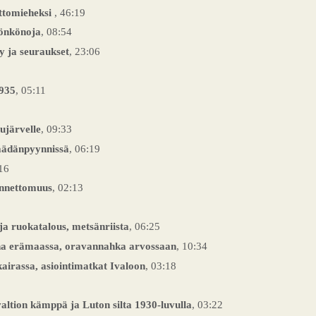
ttomieheksi
, 46:19
Rönkönoja
, 08:54
y ja seuraukset
, 23:06
1935
, 05:11
ujärvelle
, 09:33
äädänpyynnissä
, 06:19
:16
onnettomuus
, 02:13
ja ruokatalous, metsänriista
, 06:25
na erämaassa, oravannahka arvossaan
, 10:34
kairassa, asiointimatkat Ivaloon
, 03:18
altion kämppä ja Luton silta 1930-luvulla
, 03:22