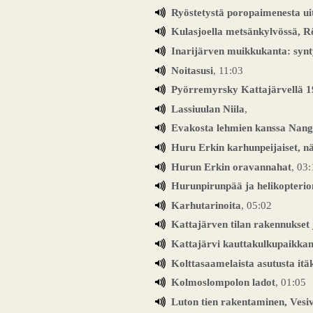
Ryöstetystä poropaimenesta ui
Kulasjoella metsänkylvössä, 
Inarijärven muikkukanta: synt
Noitasusi
, 11:03
Pyörremyrsky Kattajärvellä 
Lassiuulan Niila
,
Evakosta lehmien kanssa Nang
Huru Erkin karhunpeijaiset, n
Hurun Erkin oravannahat
, 03
Hurunpirunpää ja helikopteri
Karhutarinoita
, 05:02
Kattajärven tilan rakennukset 
Kattajärvi kauttakulkupaikka
Kolttasaamelaista asutusta itä
Kolmoslompolon ladot
, 01:05
Luton tien rakentaminen, Vesiv