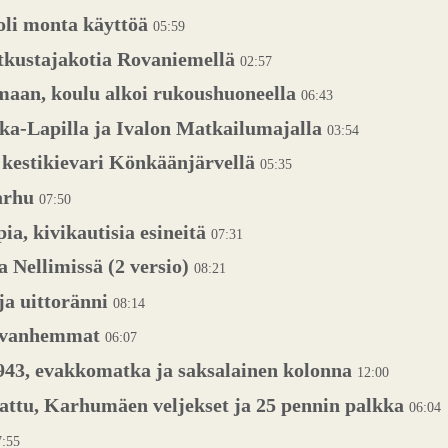
oli monta käyttöä
05:59
kustajakotia Rovaniemellä
02:57
umaan, koulu alkoi rukoushuoneella
06:43
ka-Lapilla ja Ivalon Matkailumajalla
03:54
estikievari Könkäänjärvellä
05:35
karhu
07:50
ia, kivikautisia esineitä
07:31
 Nellimissä (2 versio)
08:21
ja uittoränni
08:14
ki vanhemmat
06:07
943, evakkomatka ja saksalainen kolonna
12:00
attu, Karhumäen veljekset ja 25 pennin palkka
06:04
7:55