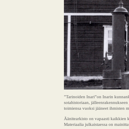
”Tarinoiden Inari”on Inarin kunnank
sotahistoriaan, jälleenrakennukseen 
toimiensa vuoksi jääneet ihmisten mie
Äänitearkisto on vapaasti kaikkien kä
Materiaalia julkaistaessa on mainitta