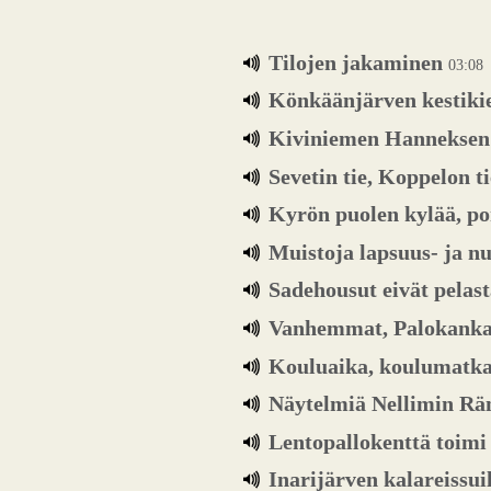
Tilojen jakaminen
03:08
Könkäänjärven kestiki
Kiviniemen Hanneksen 
Sevetin tie, Koppelon t
Kyrön puolen kylää, p
Muistoja lapsuus- ja n
Sadehousut eivät pelas
Vanhemmat, Palokanka
Kouluaika, koulumatkat
Näytelmiä Nellimin Rän
Lentopallokenttä toim
Inarijärven kalareissui