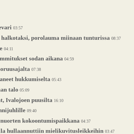
evari
03:57
halkotaksi, porolauma miinaan tunturissa
08:37
ie
04:11
ommitukset sodan aikana
04:59
uoruusajalta
07:38
taneet hukkumiselta
05:43
an talo
05:09
, Ivalojoen puusilta
16:10
nijuhlille
09:40
i nuorten kokoontumispaikkana
04:37
lla hullaannuttiin mielikuvitusleikkeihin
03:47