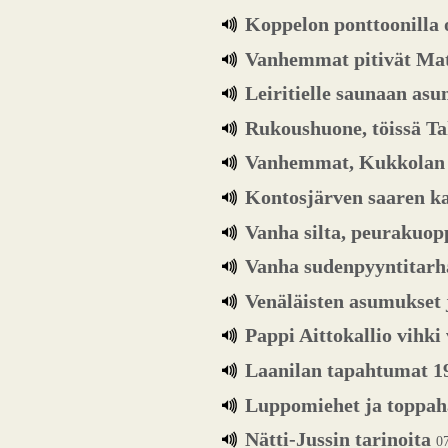
Koppelon ponttoonilla 
Vanhemmat pitivät Mat
Leiritielle saunaan as
Rukoushuone, töissä Ta
Vanhemmat, Kukkolan k
Kontosjärven saaren 
Vanha silta, peurakuopp
Vanha sudenpyyntitarha
Venäläisten asumukset 
Pappi Aittokallio vih
Laanilan tapahtumat 1
Luppomiehet ja toppah
Nätti-Jussin tarinoita
0