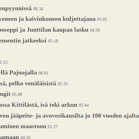
enpyynnissä
08:34
 veneen ja kaivinkoneen kuljettajana
05:05
oseppi ja Junttilan kaupan lasku
04:58
sementin jatkeeksi
05:18
1:53
yllä Pajuojalla
06:01
ä, pelko venäläisistä
05:35
angit
05:48
ssa Kittilästä, isä teki arkun
05:44
ven jääpeite- ja avovesikausilta jo 100 vuoden ajalta
ttuminen maastoon
01:27
ahaamaan
04:26