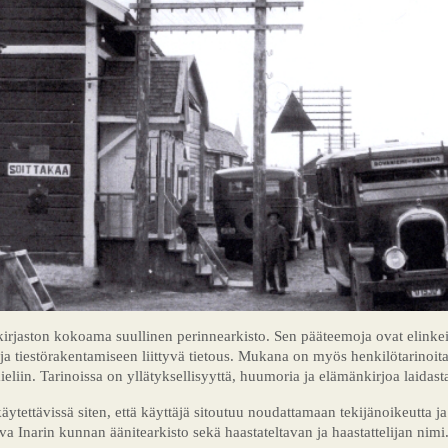
irjaston kokoama suullinen perinnearkisto. Sen pääteemoja ovat elinkein
ja tiestörakentamiseen liittyvä tietous. Mukana on myös henkilötarinoita 
liin. Tarinoissa on yllätyksellisyyttä, huumoria ja elämänkirjoa laidasta
ytettävissä siten, että käyttäjä sitoutuu noudattamaan tekijänoikeutta ja
va Inarin kunnan äänitearkisto sekä haastateltavan ja haastattelijan nimi