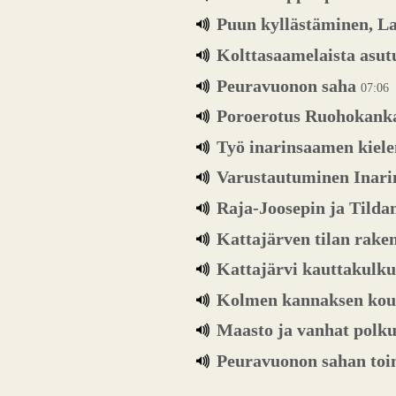
Puun kyllästäminen, L
Kolttasaamelaista asutu
Peuravuonon saha
07:06
Poroerotus Ruohokanka
Työ inarinsaamen kiele
Varustautuminen Inari
Raja-Joosepin ja Tilda
Kattajärven tilan rake
Kattajärvi kauttakulk
Kolmen kannaksen kou
Maasto ja vanhat polku
Peuravuonon sahan to