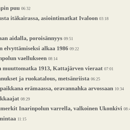
apin puu
06:32
sta itäkairassa, asiointimatkat Ivaloon
03:18
an aidalla, poroisännyys
09:51
n elvyttämiseksi alkaa 1986
09:22
npolun vaellukseen
08:14
n muuttomatka 1913, Kattajärven vieraat
07:01
nnukset ja ruokatalous, metsänriista
06:25
upaikkana erämaassa, oravannahka arvossaan
10:34
kkaajat
08:29
merkit Inarinpolun varrella, valkoinen Ukonkivi
08:
imintaa
11:15