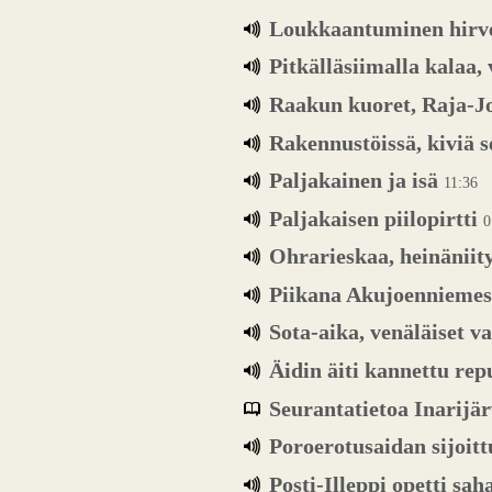
Loukkaantuminen hirv
Pitkälläsiimalla kalaa,
Raakun kuoret, Raja-Jo
Rakennustöissä, kiviä 
Paljakainen ja isä
11:36
Paljakaisen piilopirtti
0
Ohrarieskaa, heinäniit
Piikana Akujoenniemess
Sota-aika, venäläiset v
Äidin äiti kannettu repu
Seurantatietoa Inarijär
Poroerotusaidan sijoi
Posti-Illeppi opetti s