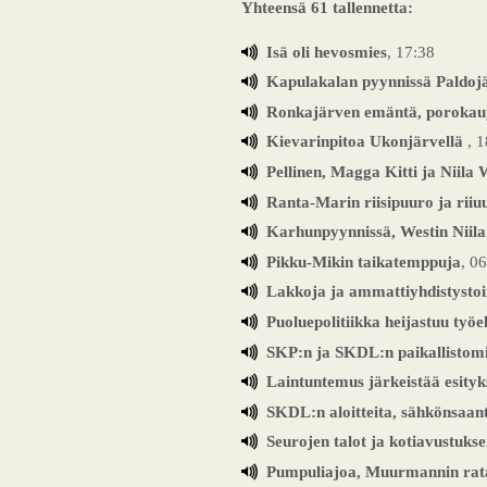
Yhteensä 61 tallennetta:
Isä oli hevosmies
, 17:38
Kapulakalan pyynnissä Paldojä
Ronkajärven emäntä, porokau
Kievarinpitoa Ukonjärvellä
, 
Pellinen, Magga Kitti ja Niila 
Ranta-Marin riisipuuro ja riiu
Karhunpyynnissä, Westin Niila
Pikku-Mikin taikatemppuja
, 0
Lakkoja ja ammattiyhdistysto
Puoluepolitiikka heijastuu työ
SKP:n ja SKDL:n paikallistomi
Laintuntemus järkeistää esityk
SKDL:n aloitteita, sähkönsaanti
Seurojen talot ja kotiavustuk
Pumpuliajoa, Muurmannin rata