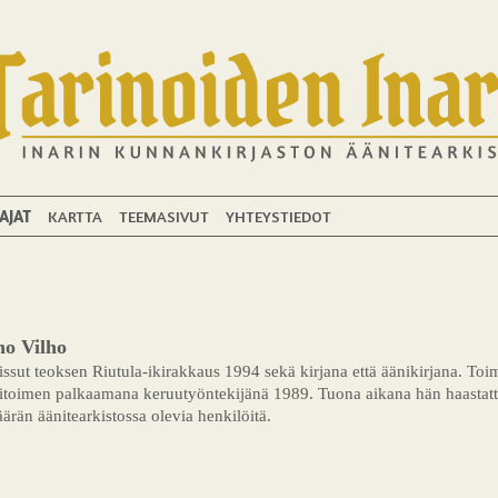
AJAT
KARTTA
TEEMASIVUT
YHTEYSTIEDOT
o Vilho
ssut teoksen Riutula-ikirakkaus 1994 sekä kirjana että äänikirjana. Toi
itoimen palkaamana keruutyöntekijänä 1989. Tuona aikana hän haastatt
rän äänitearkistossa olevia henkilöitä.