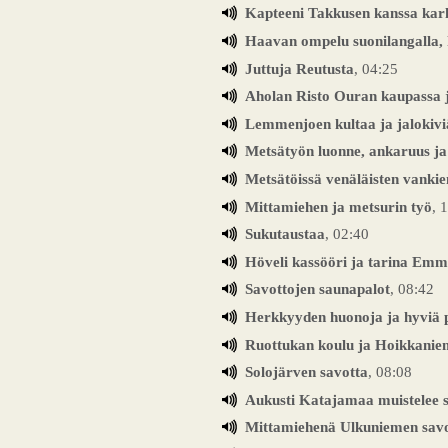
Kapteeni Takkusen kanssa kar
Haavan ompelu suonilangalla, 
Juttuja Reutusta
, 04:25
Aholan Risto Ouran kaupassa j
Lemmenjoen kultaa ja jalokivi
Metsätyön luonne, ankaruus ja
Metsätöissä venäläisten vankie
Mittamiehen ja metsurin työ
, 
Sukutaustaa
, 02:40
Höveli kassööri ja tarina Emm
Savottojen saunapalot
, 08:42
Herkkyyden huonoja ja hyviä 
Ruottukan koulu ja Hoikkaniem
Solojärven savotta
, 08:08
Aukusti Katajamaa muistelee 
Mittamiehenä Ulkuniemen savo