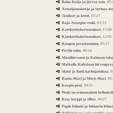
Raha-Kaija ja järven osto
, 05
Armeijamuistoja ja tarinaa me
Jänikset ja ketut
, 03:27
Raja-Joosepin renki
, 03:23
Katekeettakertomukset
, 15:09
Katekeettakertomukset
, 12:05
Kaupan perustaminen
, 05:17
Portin suku
, 06:24
Maalihevonen ja Kahman taku
Matkalla Kultalaan hirvenpyyn
Matti ja Antti karhujahdissa
, 
Ranta-Mari ja Mörö-Mari
, 06
Korpin pesä
, 04:51
Peski on erinomainen kelluntali
Kesy korppi ja tilhet
, 09:27
Papin lehmät ja lukkarin lehm
Nälkätalvena sairastettiin espa