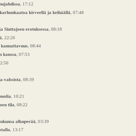
hujahdissa
, 17:12
karhunkaatoa kirveellä ja keihäällä
, 07:48
a Siuttajoen erotuksessa
, 08:18
ä
, 22:26
 kannattavuus
, 08:44
n kanssa
, 07:53
12:50
a-valssista
, 08:39
puolia
, 10:21
en tila
, 08:22
sukunsa alkuperää
, 03:39
talla
, 13:17