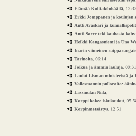
Elämää Kolttakönkäällä
, 13:3
Erkki Jomppanen ja koulujen s
Antti Avaskari ja kunnallispoli
Antti Sarre teki kauhasta kahv
Heikki Kangasniemi ja Uno W
Inarin viimeinen raipparangais
Tarinoita
, 06:14
Joikua ja ämmin lauluja
, 09:3
Laulut Lisman ministeristä ja 
Vallesmannin pulloraito: äänin
Lassiuulan Niila
,
Korppi kokee iskukoukut
, 05:5
Korpinmetsästys
, 12:51