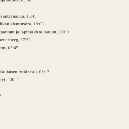
2
aanti Inariin
, 15:45
tiikan kiemuroita
, 18:05
ipannun ja lapintakista laavun
, 05:09
aenerberg
, 07:32
tus
, 03:45
1
Kaukosen tyttärestä
, 08:15
äyte
, 00:41
8