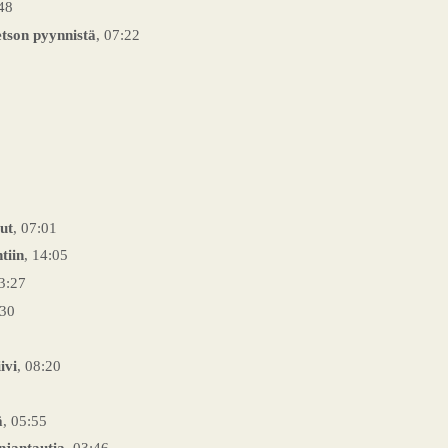
:48
tson pyynnistä
, 07:22
ut
, 07:01
tiin
, 14:05
03:27
:30
ivi
, 08:20
ä
, 05:55
njantautia
, 03:46