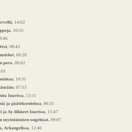
rvellä
, 14:02
ppoja
, 10:55
18:46
West
, 08:43
umiehet
, 06:20
n poro
, 06:02
6:01
imintaa
, 10:31
elämään
, 07:53
nta Inarissa
, 13:11
siä ja päätöksentekoa
, 06:31
 ja Ay-liikkeet Inarissa
, 15:47
sen myöntämisen ongelmat
, 09:07
, Arkangelissa
, 12:46