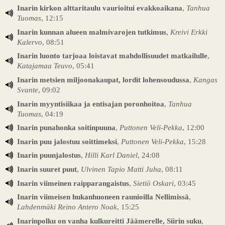
Inarin kirkon alttaritaulu vaurioitui evakkoaikana
,
Tanhua
Tuomas
, 12:15
Inarin kunnan alueen malmivarojen tutkimus
,
Kreivi Erkki
Kalervo
, 08:51
Inarin luonto tarjoaa loistavat mahdollisuudet matkailulle
,
Katajamaa Teuvo
, 05:41
Inarin metsien miljoonakaupat, lordit lohensoudussa
,
Kangas
Svante
, 09:02
Inarin myyntisiikaa ja entisajan poronhoitoa
,
Tanhua
Tuomas
, 04:19
Inarin punahonka soitinpuuna
,
Puttonen Veli-Pekka
, 12:00
Inarin puu jalostuu soittimeksi
,
Puttonen Veli-Pekka
, 15:28
Inarin puunjalostus
,
Hilli Karl Daniel
, 24:08
Inarin suuret puut
,
Ulvinen Tapio Matti Juha
, 08:11
Inarin viimeinen raipparangaistus
,
Sietiö Oskari
, 03:45
Inarin viimeisen hukanhuoneen raunioilla Nellimissä
,
Lahdenmäki Reino Antero Noak
, 15:25
Inarinpolku on vanha kulkureitti Jäämerelle, Siirin suku
,