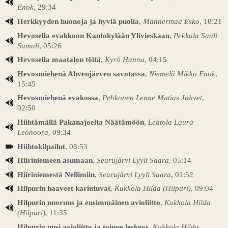
Enok
, 29:34
Herkkyyden huonoja ja hyviä puolia
,
Mannermaa Esko
, 10:21
Hevosella evakkoon Kantokylään Ylivieskaan
,
Pekkala Sauli
Samuli
, 05:26
Hevosella maatalon töitä
,
Kyrö Hanna
, 04:15
Hevosmiehenä Ahvenjärven savotassa
,
Niemelä Mikko Enok
,
15:45
Hevosmiehenä evakossa
,
Pehkonen Lenne Matias Jahvet
,
02:50
Hiihtämällä Pakanajoelta Näätämöön
,
Lehtola Laura
Leonoora
, 09:34
Hiihtokilpailut
, 08:53
Hiiriniemeen asumaan
,
Seurujärvi Lyyli Saara
, 05:14
Hiiriniemestä Nellimiin
,
Seurujärvi Lyyli Saara
, 01:52
Hilpurin haaveet kariutuvat
,
Kukkola Hilda (Hilpuri)
, 09:04
Hilpurin nuoruus ja ensimmäinen avioliitto
,
Kukkola Hilda
(Hilpuri)
, 11:35
Hilpurin uusi avioliitto ja toinen leskeys
,
Kukkola Hilda