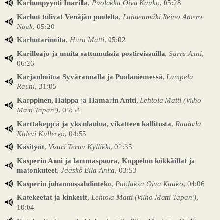
Karhunpyynti Inarilla
,
Puolakka Oiva Kauko
, 05:28
Karhut tulivat Venäjän puolelta
,
Lahdenmäki Reino Antero
Noak
, 05:20
Karhutarinoita
,
Huru Matti
, 05:02
Karilleajo ja muita sattumuksia postireissuilla
,
Sarre Anni
,
06:26
Karjanhoitoa Syvärannalla ja Puolaniemessä
,
Lampela
Rauni
, 31:05
Karppinen, Haippa ja Hamarin Antti
,
Lehtola Matti (Vilho
Matti Tapani)
, 05:54
Karttakeppiä ja yksinlaulua, vikatteen kallitusta
,
Rauhala
Kalevi Kullervo
, 04:55
Käsityöt
,
Visuri Terttu Kyllikki
, 02:35
Kasperin Anni ja lammaspuura, Koppelon kökkäillat ja
matonkuteet
,
Jääskö Eila Anita
, 03:53
Kasperin juhannussahdinteko
,
Puolakka Oiva Kauko
, 04:06
Katekeetat ja kinkerit
,
Lehtola Matti (Vilho Matti Tapani)
,
10:04