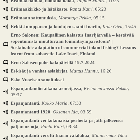
Erämaaelämää, nuotalla kalaa
,
Taipale Maarit
, 11:23
Erämaakirkko ja hätäkaste
,
Ranta Katri
, 05:23
Erämaan sattumuksia
,
Morottaja Pekka
, 05:15
Erkki Jomppanen ja koulujen saanti Inariin
,
Kola Oiva
, 15:45
Erno Salonen: Kaupallinen kalastus Inarijärvellä – kestävää
sopeutumista muuttuvaan toimintaympäristöön? |
Sustainable adaptation of commercial inland fishing? Lessons
learnt from subarctic Lake Inari, Finland
Erno Salosen puhe kalapäivillä 19.7.2024
Esi-isät ja vanhat asiakirjat
,
Mattus Hannu
, 16:26
Esko Vuorisen sanoitukset
Espanjantaudin aikana armeijassa
,
Kiviniemi Jussa-Pekka
,
05:37
Espanjantauti
,
Kokko Maria
, 07:33
Espanjantauti 1920
,
Oksanen Ida
, 03:59
Espanjantauti vei kokonaisia perheitä ja jätti jälkeensä
paljon orpoja
,
Ranta Katri
, 09:34
Espanjantauti verotti Inarin väkilukua
,
Mannermaa Vilho