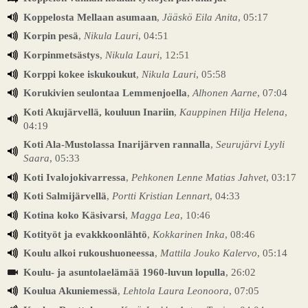
Koppelosta Mellaan asumaan
,
Jääskö Eila Anita
, 05:17
Korpin pesä
,
Nikula Lauri
, 04:51
Korpinmetsästys
,
Nikula Lauri
, 12:51
Korppi kokee iskukoukut
,
Nikula Lauri
, 05:58
Korukivien seulontaa Lemmenjoella
,
Alhonen Aarne
, 07:04
Koti Akujärvellä, kouluun Inariin
,
Kauppinen Hilja Helena
,
04:19
Koti Ala-Mustolassa Inarijärven rannalla
,
Seurujärvi Lyyli
Saara
, 05:33
Koti Ivalojokivarressa
,
Pehkonen Lenne Matias Jahvet
, 03:17
Koti Salmijärvellä
,
Portti Kristian Lennart
, 04:33
Kotina koko Käsivarsi
,
Magga Lea
, 10:46
Kotityöt ja evakkkoonlähtö
,
Kokkarinen Inka
, 08:46
Koulu alkoi rukoushuoneessa
,
Mattila Jouko Kalervo
, 05:14
Koulu- ja asuntolaelämää 1960-luvun lopulla
, 26:02
Koulua Akuniemessä
,
Lehtola Laura Leonoora
, 07:05