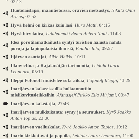
02:13
Huutolaislapsi, maantietöissä, oravien metsästys
,
Nikula Onni
Armas
, 07:52
Hyvä helmi on kirkas kuin lasi
,
Huru Matti
, 04:15
Hyvä hirvikoira
,
Lahdenmäki Reino Antero Noak
, 11:03
Idea porotilamatkailusta syntyi turistien halusta nähdä
poroja ja lapinpukuisia ihmisiä
,
Paadar Into
, 09:57
Iijärven asuttajat
,
Aikio Heikki
, 10:11
Illanviettoa ja Rajalanäijän tarinointia
,
Lehtola Laura
Leonoora
, 05:19
Illeppi Fofonoff muistelee sota-aikaa
,
Fofonoff Illeppi
, 43:29
Inarijärven kalareissuilla hullaannuttiin
mielikuvitusleikkeihin
,
Afanasjeff Pirkko Eila Mirjami
, 03:47
Inarijärven kalastajia
, 27:46
Inarijärven muikkukanta: synty ja seuraukset
,
Kyrö Jaakko
Anton Topias
, 23:06
Inarijärven vaelluskalat
,
Kyrö Jaakko Anton Topias
, 19:12
Inarin kirkkotuvat ja pappila
,
Lehtola Laura Leonoora
, 11:00