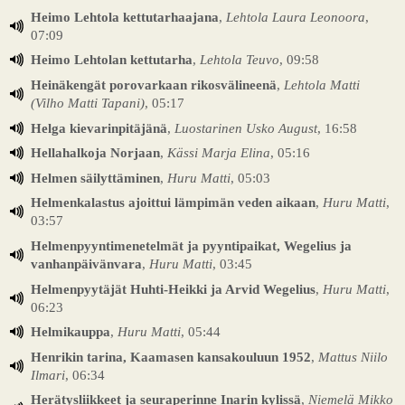
Heimo Lehtola kettutarhaajana
,
Lehtola Laura Leonoora
,
07:09
Heimo Lehtolan kettutarha
,
Lehtola Teuvo
, 09:58
Heinäkengät porovarkaan rikosvälineenä
,
Lehtola Matti
(Vilho Matti Tapani)
, 05:17
Helga kievarinpitäjänä
,
Luostarinen Usko August
, 16:58
Hellahalkoja Norjaan
,
Kässi Marja Elina
, 05:16
Helmen säilyttäminen
,
Huru Matti
, 05:03
Helmenkalastus ajoittui lämpimän veden aikaan
,
Huru Matti
,
03:57
Helmenpyyntimenetelmät ja pyyntipaikat, Wegelius ja
vanhanpäivänvara
,
Huru Matti
, 03:45
Helmenpyytäjät Huhti-Heikki ja Arvid Wegelius
,
Huru Matti
,
06:23
Helmikauppa
,
Huru Matti
, 05:44
Henrikin tarina, Kaamasen kansakouluun 1952
,
Mattus Niilo
Ilmari
, 06:34
Herätysliikkeet ja seuraperinne Inarin kylissä
,
Niemelä Mikko