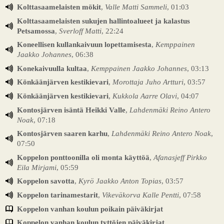
Kolttasaamelaisten mökit
,
Valle Matti Sammeli
, 01:03
Kolttasaamelaisten sukujen hallintoalueet ja kalastus
Petsamossa
,
Sverloff Matti
, 22:24
Koneellisen kullankaivuun lopettamisesta
,
Kemppainen
Jaakko Johannes
, 06:38
Konekaivuulla kultaa
,
Kemppainen Jaakko Johannes
, 03:13
Könkäänjärven kestikievari
,
Morottaja Juho Artturi
, 03:57
Könkäänjärven kestikievari
,
Kukkola Aarre Olavi
, 04:07
Kontosjärven isäntä Heikki Valle
,
Lahdenmäki Reino Antero
Noak
, 07:18
Kontosjärven saaren karhu
,
Lahdenmäki Reino Antero Noak
,
07:50
Koppelon ponttoonilla oli monta käyttöä
,
Afanasjeff Pirkko
Eila Mirjami
, 05:59
Koppelon savotta
,
Kyrö Jaakko Anton Topias
, 03:57
Koppelon tarinamestarit
,
Vikeväkorva Kalle Pentti
, 07:58
Koppelon vanhan koulun poikain päiväkirjat
Koppelon vanhan koulun tyttöjen päiväkirjat