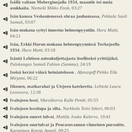
Isällä valtaus Moberginojalla 1934, maantie toi uusia
asukkaita
,
Niemelä Mikko Enok
, 03:27
Isän kanssa Veskoniemessä ohraa jauhamassa
,
Pekkala Sauli
Samuli
, 03:07
Isän mukana syttyi innostus helmenpyyntiin
,
Huru Matti
,
04:21
Isän, Erkki Hurun mukana helmenpyynnissä Torkojoella
1934
,
Huru Matti
, 03:18
Isäntä Lehtisen autonkuljettajasta itselliseksi yrittäjäksi
,
Palokangas Samuli Fabian (Sammu)
, 24:19
Isoisä keräsi väkeä heinäntekoon
,
Afanasjeff Pirkko Eila
Mirjami
, 06:22
Itkonen, matkarahat ja Utsjoen katekeetta
,
Lehtola Laura
Leonoora
, 12:38
Ivalojoen lossi
,
Vikeväkorva Kalle Pentti
, 05:55
Ivalojoen lossitupa ja silta
,
Nurkkala Toini Inkeri
, 06:03
Ivalojoen suuret tulvat
,
Mattila Jouko Kalervo
, 10:41
Ivalojoen suurtulvat ja Peurasuvannon viimeinen purouitto
,
Karppinen Kreeta Anneli
, 09:25