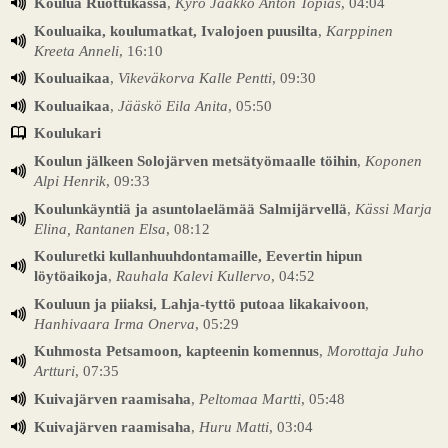
Koulua Ruottukassa
,
Kyrö Jaakko Anton Topias
, 04:04
Kouluaika, koulumatkat, Ivalojoen puusilta
,
Karppinen
Kreeta Anneli
, 16:10
Kouluaikaa
,
Vikeväkorva Kalle Pentti
, 09:30
Kouluaikaa
,
Jääskö Eila Anita
, 05:50
Koulukari
Koulun jälkeen Solojärven metsätyömaalle töihin
,
Koponen
Alpi Henrik
, 09:33
Koulunkäyntiä ja asuntolaelämää Salmijärvellä
,
Kässi Marja
Elina, Rantanen Elsa
, 08:12
Kouluretki kullanhuuhdontamaille, Eevertin hipun
löytöaikoja
,
Rauhala Kalevi Kullervo
, 04:52
Kouluun ja piiaksi, Lahja-tyttö putoaa likakaivoon
,
Hanhivaara Irma Onerva
, 05:29
Kuhmosta Petsamoon, kapteenin komennus
,
Morottaja Juho
Artturi
, 07:35
Kuivajärven raamisaha
,
Peltomaa Martti
, 05:48
Kuivajärven raamisaha
,
Huru Matti
, 03:04