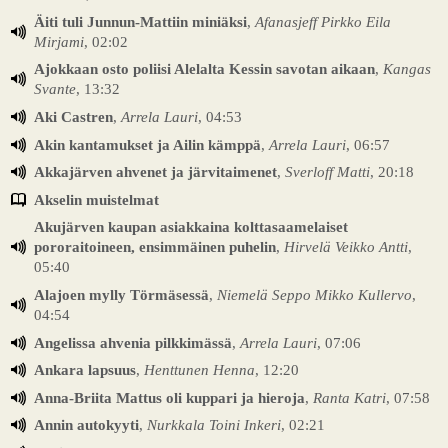
Äiti tuli Junnun-Mattiin miniäksi
,
Afanasjeff Pirkko Eila
Mirjami
, 02:02
Ajokkaan osto poliisi Alelalta Kessin savotan aikaan
,
Kangas
Svante
, 13:32
Aki Castren
,
Arrela Lauri
, 04:53
Akin kantamukset ja Ailin kämppä
,
Arrela Lauri
, 06:57
Akkajärven ahvenet ja järvitaimenet
,
Sverloff Matti
, 20:18
Akselin muistelmat
Akujärven kaupan asiakkaina kolttasaamelaiset
pororaitoineen, ensimmäinen puhelin
,
Hirvelä Veikko Antti
,
05:40
Alajoen mylly Törmäsessä
,
Niemelä Seppo Mikko Kullervo
,
04:54
Angelissa ahvenia pilkkimässä
,
Arrela Lauri
, 07:06
Ankara lapsuus
,
Henttunen Henna
, 12:20
Anna-Briita Mattus oli kuppari ja hieroja
,
Ranta Katri
, 07:58
Annin autokyyti
,
Nurkkala Toini Inkeri
, 02:21