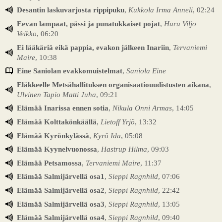
Desantin laskuvarjosta rippipuku
,
Kukkola Irma Anneli
, 02:24
Eevan lampaat, pässi ja punatukkaiset pojat
,
Huru Viljo
Veikko
, 06:20
Ei lääkäriä eikä pappia, evakon jälkeen Inariin
,
Tervaniemi
Maire
, 10:38
Eine Saniolan evakkomuistelmat
,
Saniola Eine
Eläkkeelle Metsähallituksen organisaatiouudistusten aikana
,
Ulvinen Tapio Matti Juha
, 09:21
Elämää Inarissa ennen sotia
,
Nikula Onni Armas
, 14:05
Elämää Kolttakönkäällä
,
Lietoff Yrjö
, 13:32
Elämää Kyrönkylässä
,
Kyrö Ida
, 05:08
Elämää Kyynelvuonossa
,
Hastrup Hilma
, 09:03
Elämää Petsamossa
,
Tervaniemi Maire
, 11:37
Elämää Salmijärvellä osa1
,
Sieppi Ragnhild
, 07:06
Elämää Salmijärvellä osa2
,
Sieppi Ragnhild
, 22:42
Elämää Salmijärvellä osa3
,
Sieppi Ragnhild
, 13:05
Elämää Salmijärvellä osa4
,
Sieppi Ragnhild
, 09:40