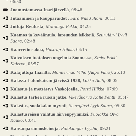
06:50
Juomustamassa Inarijärvellä
, 08:46
Jutaaminen ja kaupparaidot
,
Sara Nils Juhani
, 06:11
Juttuja Reutusta
,
Morottaja Pekka
, 04:25
Kaamos ja kevääntulo, lapsuuden leikkejä
,
Seurujärvi Lyyli
Saara
, 02:48
Kaarretin sukua
,
Hastrup Hilma
, 04:15
Kaivoksen tuotoksen ongelmia Suomessa
,
Kreivi Erkki
Kalervo
, 05:57
Kalajuttuja Inarilta
,
Mannermaa Vilho (Aapo Vilho)
, 25:18
Kalassa Lutonkairan järvissä 1938
,
Lokka Antti
, 08:05
Kalastus ja metsästys Vaskojoella
,
Portti Hilkka
, 07:09
Kalastus tärkeä ruoan jatke
,
Vikeväkorva Kalle Pentti
, 05:47
Kalastus, suolakalan myynti
,
Seurujärvi Lyyli Saara
, 05:30
Kalastusreissu vaihtuu hirvenpyynniksi
,
Puolakka Oiva
Kauko
, 08:41
Kansanparannuskeinoja
,
Palokangas Lyydia
, 09:21