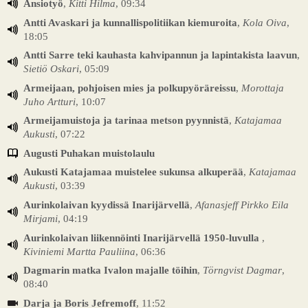
Ansiotyö
,
Kitti Hilma
, 09:34
Antti Avaskari ja kunnallispolitiikan kiemuroita
,
Kola Oiva
,
18:05
Antti Sarre teki kauhasta kahvipannun ja lapintakista laavun
,
Sietiö Oskari
, 05:09
Armeijaan, pohjoisen mies ja polkupyöräreissu
,
Morottaja
Juho Artturi
, 10:07
Armeijamuistoja ja tarinaa metson pyynnistä
,
Katajamaa
Aukusti
, 07:22
Augusti Puhakan muistolaulu
Aukusti Katajamaa muistelee sukunsa alkuperää
,
Katajamaa
Aukusti
, 03:39
Aurinkolaivan kyydissä Inarijärvellä
,
Afanasjeff Pirkko Eila
Mirjami
, 04:19
Aurinkolaivan liikennöinti Inarijärvellä 1950-luvulla
,
Kiviniemi Martta Pauliina
, 06:36
Dagmarin matka Ivalon majalle töihin
,
Törngvist Dagmar
,
08:40
Darja ja Boris Jefremoff
, 11:52