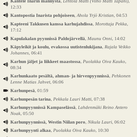
Kantele Inarin männystä
,
Lehtola Matti (Vilho Matti Tapani)
,
12:33
Kantopostia Inarista pohjoiseen
,
Ahola Yrjö Kristian
, 04:53
Kapteeni Takkusen kanssa karhujahdissa
,
Morottaja Pekka
,
17:12
Kapulakalan pyynnissä Paldojärvellä
,
Maunu Onni
, 14:02
Käpyleikit ja koulu, evakossa uutistenlukijana
,
Rajala Veikko
Johannes
, 06:41
Karhun jäljet ja liikkeet maastossa
,
Puolakka Oiva Kauko
,
08:34
Karhunkaato pesältä, ahman- ja hirvenpyynnissä
,
Pehkonen
Lenne Matias Jahvet
, 06:06
Karhunpesä
, 01:59
Karhunpesän tarina
,
Pekkala Lauri Matti
, 07:38
Karhunpyynnissä Kampaselässä
,
Lahdenmäki Reino Antero
Noak
, 05:50
Karhunpyynnissä, Westin Niilan poro
,
Nikula Lauri
, 06:02
Karhunpyynti alkaa
,
Puolakka Oiva Kauko
, 10:30