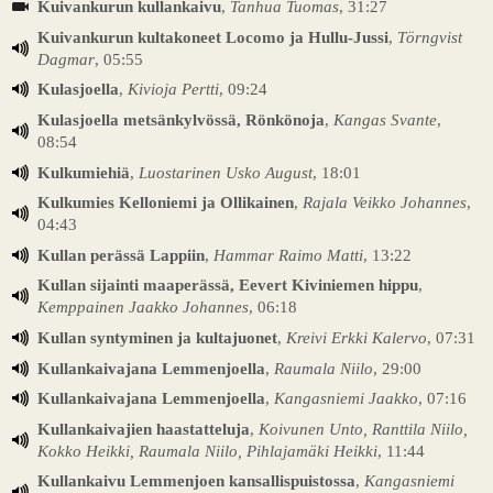
Kuivankurun kullankaivu
,
Tanhua Tuomas
, 31:27
Kuivankurun kultakoneet Locomo ja Hullu-Jussi
,
Törngvist
Dagmar
, 05:55
Kulasjoella
,
Kivioja Pertti
, 09:24
Kulasjoella metsänkylvössä, Rönkönoja
,
Kangas Svante
,
08:54
Kulkumiehiä
,
Luostarinen Usko August
, 18:01
Kulkumies Kelloniemi ja Ollikainen
,
Rajala Veikko Johannes
,
04:43
Kullan perässä Lappiin
,
Hammar Raimo Matti
, 13:22
Kullan sijainti maaperässä, Eevert Kiviniemen hippu
,
Kemppainen Jaakko Johannes
, 06:18
Kullan syntyminen ja kultajuonet
,
Kreivi Erkki Kalervo
, 07:31
Kullankaivajana Lemmenjoella
,
Raumala Niilo
, 29:00
Kullankaivajana Lemmenjoella
,
Kangasniemi Jaakko
, 07:16
Kullankaivajien haastatteluja
,
Koivunen Unto, Ranttila Niilo,
Kokko Heikki, Raumala Niilo, Pihlajamäki Heikki
, 11:44
Kullankaivu Lemmenjoen kansallispuistossa
,
Kangasniemi