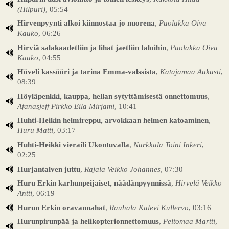
(Hilpuri)
, 05:54
Hirvenpyynti alkoi kiinnostaa jo nuorena
,
Puolakka Oiva
Kauko
, 06:26
Hirviä salakaadettiin ja lihat jaettiin taloihin
,
Puolakka Oiva
Kauko
, 04:55
Höveli kassööri ja tarina Emma-valssista
,
Katajamaa Aukusti
,
08:39
Höyläpenkki, kauppa, hellan sytyttämisestä onnettomuus
,
Afanasjeff Pirkko Eila Mirjami
, 10:41
Huhti-Heikin helmireppu, arvokkaan helmen katoaminen
,
Huru Matti
, 03:17
Huhti-Heikki vieraili Ukontuvalla
,
Nurkkala Toini Inkeri
,
02:25
Hurjantalven juttu
,
Rajala Veikko Johannes
, 07:30
Huru Erkin karhunpeijaiset, näädänpyynnissä
,
Hirvelä Veikko
Antti
, 06:19
Hurun Erkin oravannahat
,
Rauhala Kalevi Kullervo
, 03:16
Hurunpirunpää ja helikopterionnettomuus
,
Peltomaa Martti
,