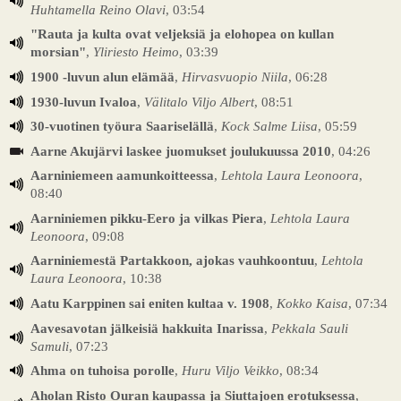
Huhtamella Reino Olavi
, 03:54
"Rauta ja kulta ovat veljeksiä ja elohopea on kullan
morsian"
,
Yliriesto Heimo
, 03:39
1900 -luvun alun elämää
,
Hirvasvuopio Niila
, 06:28
1930-luvun Ivaloa
,
Välitalo Viljo Albert
, 08:51
30-vuotinen työura Saariselällä
,
Kock Salme Liisa
, 05:59
Aarne Akujärvi laskee juomukset joulukuussa 2010
, 04:26
Aarniniemeen aamunkoitteessa
,
Lehtola Laura Leonoora
,
08:40
Aarniniemen pikku-Eero ja vilkas Piera
,
Lehtola Laura
Leonoora
, 09:08
Aarniniemestä Partakkoon, ajokas vauhkoontuu
,
Lehtola
Laura Leonoora
, 10:38
Aatu Karppinen sai eniten kultaa v. 1908
,
Kokko Kaisa
, 07:34
Aavesavotan jälkeisiä hakkuita Inarissa
,
Pekkala Sauli
Samuli
, 07:23
Ahma on tuhoisa porolle
,
Huru Viljo Veikko
, 08:34
Aholan Risto Ouran kaupassa ja Siuttajoen erotuksessa
,