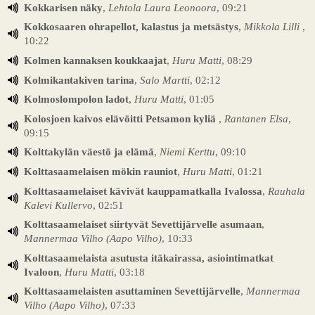
Kokkarisen näky
,
Lehtola Laura Leonoora
, 09:21
Kokkosaaren ohrapellot, kalastus ja metsästys
,
Mikkola Lilli
,
10:22
Kolmen kannaksen koukkaajat
,
Huru Matti
, 08:29
Kolmikantakiven tarina
,
Salo Martti
, 02:12
Kolmoslompolon ladot
,
Huru Matti
, 01:05
Kolosjoen kaivos elävöitti Petsamon kyliä
,
Rantanen Elsa
,
09:15
Kolttakylän väestö ja elämä
,
Niemi Kerttu
, 09:10
Kolttasaamelaisen mökin rauniot
,
Huru Matti
, 01:21
Kolttasaamelaiset kävivät kauppamatkalla Ivalossa
,
Rauhala
Kalevi Kullervo
, 02:51
Kolttasaamelaiset siirtyvät Sevettijärvelle asumaan
,
Mannermaa Vilho (Aapo Vilho)
, 10:33
Kolttasaamelaista asutusta itäkairassa, asiointimatkat
Ivaloon
,
Huru Matti
, 03:18
Kolttasaamelaisten asuttaminen Sevettijärvelle
,
Mannermaa
Vilho (Aapo Vilho)
, 07:33