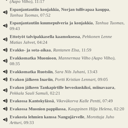
(Aapo Vilho)
, 11:17
Espanjantautiin konjakkia, Norjan tullivapaa kauppa
,
Tanhua Tuomas
, 07:52
Espanjantautiin kuumepulveria ja konjakkia
,
Tanhua Tuomas
,
09:43
Ettotyöt talvipakkasella kaamoksessa
,
Pehkonen Lenne
Matias Jahvet
, 04:24
Evakko- ja sota-aikaa
,
Rantanen Elsa
, 11:59
Evakkomatka Muonioon
,
Mannermaa Vilho (Aapo Vilho)
,
08:35
Evakkomatka Ruotsiin
,
Sara Nils Juhani
, 13:43
Evakon jälkeen Inariin
,
Portti Kristian Lennart
, 09:05
Evakon jälkeen Tankapirtille hevoskuskiksi, miinavaara
,
Pekkala Sauli Samuli
, 02:21
Evakossa Kantokylässä
,
Vikeväkorva Kalle Pentti
, 07:49
Evakossa Muonion pappilassa
,
Kauppinen Hilja Helena
, 02:20
Evakosta lehmien kanssa Nangujärvelle
,
Morottaja Juho
Artturi
, 09:33