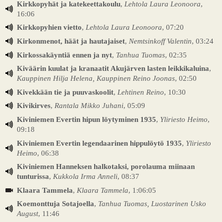
Kirkkopyhät ja katekeettakoulu
,
Lehtola Laura Leonoora
,
16:06
Kirkkopyhien vietto
,
Lehtola Laura Leonoora
, 07:20
Kirkonmenot, häät ja hautajaiset
,
Nemtsinkoff Valentin
, 03:24
Kirkossakäyntiä ennen ja nyt
,
Tanhua Tuomas
, 02:35
Kiväärin kuulat ja kranaatit Akujärven lasten leikkikaluina
,
Kauppinen Hilja Helena, Kauppinen Reino Joonas
, 02:50
Kivekkään tie ja puuvaskoolit
,
Lehtinen Reino
, 10:30
Kivikirves
,
Rantala Mikko Juhani
, 05:09
Kiviniemen Evertin hipun löytyminen 1935
,
Yliriesto Heimo
,
09:18
Kiviniemen Evertin legendaarinen hippulöytö 1935
,
Yliriesto
Heimo
, 06:38
Kiviniemen Hanneksen halkotaksi, porolauma miinaan
tunturissa
,
Kukkola Irma Anneli
, 08:37
Klaara Tammela
,
Klaara Tammela
, 1:06:05
Koemonttuja Sotajoella
,
Tanhua Tuomas, Luostarinen Usko
August
, 11:46