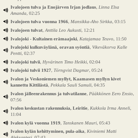
Ivalojoen tulva ja Enojärven Irjan jodlaus
,
Linna Elsa
Amanda
, 02:25
Ivalojoen tulva vuonna 1966
,
Mansikka-Aho Sirkka
, 03:15
Ivalojoen tulvat
,
Anttila Leo Aukusti
, 12:21
Ivalojoki - Kultainen erämaajoki
,
Katajamaa Teuvo
, 11:50
Ivalojoki kulkuväylänä, oravan syöntiä
,
Vikeväkorva Kalle
Pentti
, 02:37
Ivalojoki tulvii
,
Hyvärinen Timo Heikki
, 02:04
Ivalojoki tulvii 1927
,
Törngvist Dagmar
, 05:24
Ivalon ja Veskoniemen myllyt, Kaamasen myllyn kivet
kannettu Kittilästä
,
Pekkala Sauli Samuli
, 04:35
Ivalon jälleenrakennus ja tulvatilanne
,
Pääkkönen Eero Ensio
,
07:56
Ivalon keskustan rakennuksia, Leiritie
,
Kukkola Irma Anneli
,
11:04
Ivalon kylä vuonna 1919
,
Tanskanen Mauri
, 05:43
Ivalon kylän kehittyminen, pula-aika
,
Kiviniemi Matti
Aleksanteri
, 07:43