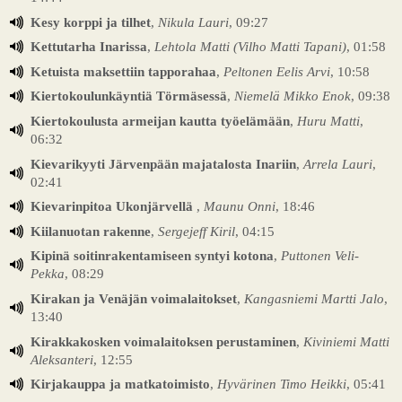
Kesy korppi ja tilhet
,
Nikula Lauri
, 09:27
Kettutarha Inarissa
,
Lehtola Matti (Vilho Matti Tapani)
, 01:58
Ketuista maksettiin tapporahaa
,
Peltonen Eelis Arvi
, 10:58
Kiertokoulunkäyntiä Törmäsessä
,
Niemelä Mikko Enok
, 09:38
Kiertokoulusta armeijan kautta työelämään
,
Huru Matti
,
06:32
Kievarikyyti Järvenpään majatalosta Inariin
,
Arrela Lauri
,
02:41
Kievarinpitoa Ukonjärvellä
,
Maunu Onni
, 18:46
Kiilanuotan rakenne
,
Sergejeff Kiril
, 04:15
Kipinä soitinrakentamiseen syntyi kotona
,
Puttonen Veli-
Pekka
, 08:29
Kirakan ja Venäjän voimalaitokset
,
Kangasniemi Martti Jalo
,
13:40
Kirakkakosken voimalaitoksen perustaminen
,
Kiviniemi Matti
Aleksanteri
, 12:55
Kirjakauppa ja matkatoimisto
,
Hyvärinen Timo Heikki
, 05:41