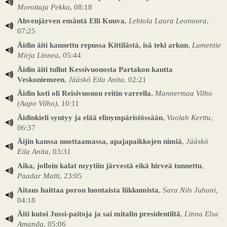
Morottaja Pekka
, 08:18
Ahvenjärven emäntä Elli Kuuva
,
Lehtola Laura Leonoora
,
07:25
Äidin äiti kannettu repussa Kittilästä, isä teki arkun
,
Lumentie
Mirja Linnea
, 05:44
Äidin äiti tullut Kessivuonosta Partakon kautta
Veskoniemeen
,
Jääskö Eila Anita
, 02:21
Äidin koti oli Reisivuonon reitin varrella
,
Mannermaa Vilho
(Aapo Vilho)
, 10:11
Äidinkieli syntyy ja elää elinympäristössään
,
Vuolab Kerttu
,
06:37
Äijin kanssa nuottaamassa, apajapaikkojen nimiä
,
Jääskö
Eila Anita
, 03:31
Aika, jolloin kalat myytiin järvestä eikä hirveä tunnettu
,
Paadar Matti
, 23:05
Aitaus haittaa poron luontaista liikkumista
,
Sara Nils Juhani
,
04:18
Äiti kutoi Jussi-paitoja ja sai mitalin presidentiltä
,
Linna Elsa
Amanda
, 05:06