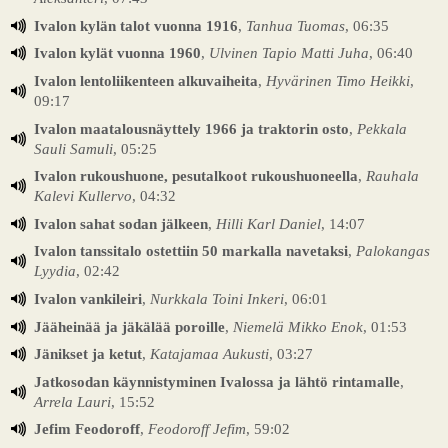
Ivalon kylän talot vuonna 1916
,
Tanhua Tuomas
, 06:35
Ivalon kylät vuonna 1960
,
Ulvinen Tapio Matti Juha
, 06:40
Ivalon lentoliikenteen alkuvaiheita
,
Hyvärinen Timo Heikki
,
09:17
Ivalon maatalousnäyttely 1966 ja traktorin osto
,
Pekkala
Sauli Samuli
, 05:25
Ivalon rukoushuone, pesutalkoot rukoushuoneella
,
Rauhala
Kalevi Kullervo
, 04:32
Ivalon sahat sodan jälkeen
,
Hilli Karl Daniel
, 14:07
Ivalon tanssitalo ostettiin 50 markalla navetaksi
,
Palokangas
Lyydia
, 02:42
Ivalon vankileiri
,
Nurkkala Toini Inkeri
, 06:01
Jääheinää ja jäkälää poroille
,
Niemelä Mikko Enok
, 01:53
Jänikset ja ketut
,
Katajamaa Aukusti
, 03:27
Jatkosodan käynnistyminen Ivalossa ja lähtö rintamalle
,
Arrela Lauri
, 15:52
Jefim Feodoroff
,
Feodoroff Jefim
, 59:02