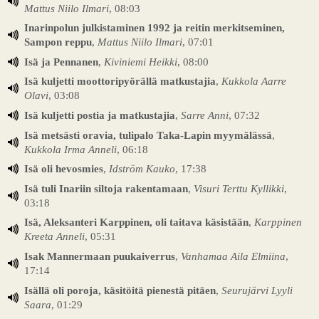
Mattus Niilo Ilmari
, 08:03
Inarinpolun julkistaminen 1992 ja reitin merkitseminen,
Sampon reppu
,
Mattus Niilo Ilmari
, 07:01
Isä ja Pennanen
,
Kiviniemi Heikki
, 08:00
Isä kuljetti moottoripyörällä matkustajia
,
Kukkola Aarre
Olavi
, 03:08
Isä kuljetti postia ja matkustajia
,
Sarre Anni
, 07:32
Isä metsästi oravia, tulipalo Taka-Lapin myymälässä
,
Kukkola Irma Anneli
, 06:18
Isä oli hevosmies
,
Idström Kauko
, 17:38
Isä tuli Inariin siltoja rakentamaan
,
Visuri Terttu Kyllikki
,
03:18
Isä, Aleksanteri Karppinen, oli taitava käsistään
,
Karppinen
Kreeta Anneli
, 05:31
Isak Mannermaan puukaiverrus
,
Vanhamaa Aila Elmiina
,
17:14
Isällä oli poroja, käsitöitä pienestä pitäen
,
Seurujärvi Lyyli
Saara
, 01:29