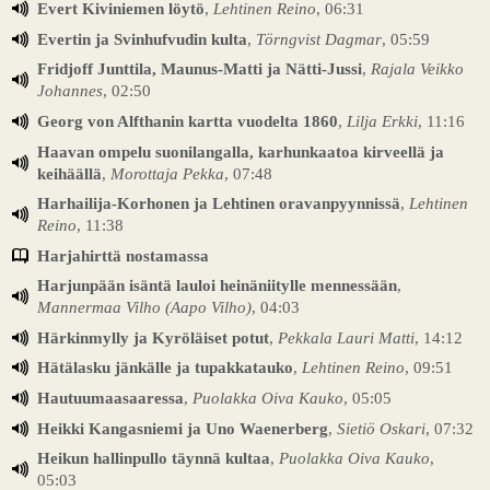
Evert Kiviniemen löytö
,
Lehtinen Reino
, 06:31
Evertin ja Svinhufvudin kulta
,
Törngvist Dagmar
, 05:59
Fridjoff Junttila, Maunus-Matti ja Nätti-Jussi
,
Rajala Veikko
Johannes
, 02:50
Georg von Alfthanin kartta vuodelta 1860
,
Lilja Erkki
, 11:16
Haavan ompelu suonilangalla, karhunkaatoa kirveellä ja
keihäällä
,
Morottaja Pekka
, 07:48
Harhailija-Korhonen ja Lehtinen oravanpyynnissä
,
Lehtinen
Reino
, 11:38
Harjahirttä nostamassa
Harjunpään isäntä lauloi heinäniitylle mennessään
,
Mannermaa Vilho (Aapo Vilho)
, 04:03
Härkinmylly ja Kyröläiset potut
,
Pekkala Lauri Matti
, 14:12
Hätälasku jänkälle ja tupakkatauko
,
Lehtinen Reino
, 09:51
Hautuumaasaaressa
,
Puolakka Oiva Kauko
, 05:05
Heikki Kangasniemi ja Uno Waenerberg
,
Sietiö Oskari
, 07:32
Heikun hallinpullo täynnä kultaa
,
Puolakka Oiva Kauko
,
05:03