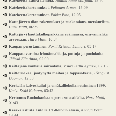
Katekeetta Laura Lehtola
,
Junttila Riitta Marjatta
, 15:40
Katekeettakertomukset
,
Peltonen Armas
, 15:09
Katekeettakertomukset
,
Pokka Eino
, 12:05
Kattajärven tilan rakennukset ja ruokatalous, metsänriista
,
Huru Matti
, 06:25
Kattajärvi kauttakulkupaikkana erämaassa, oravannahka
arvossaan
,
Huru Matti
, 10:34
Kaupan perustaminen
,
Portti Kristian Lennart
, 05:17
Kauppatavaroina lehmännahkoja, pottuja ja puolukoita
,
Jääskö Eila Anita
, 02:00
Keittäjänä vanhalla sairaalalla
,
Visuri Terttu Kyllikki
, 07:15
Keittoruokaa, jäätynyttä maitoa ja toppasokeria
,
Törngvist
Dagmar
, 12:33
Kerkelän kaivoskuilut ja emäkalliokullan etsiminen 1899
,
Kreivi Erkki Kalervo
, 03:42
Kertomus Ruohokankaan poroerotusaidalta
,
Huru Matti
,
01:43
Kesäkalastusta Lutolla 1950-luvun alussa
,
Kivioja Pertti
,
14:44