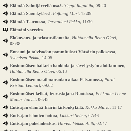
Elämää Salmijärvellä osa5
,
Sieppi Ragnhild
, 09:20
Elämää Suonikylässä
,
Fofonoff Mari
, 12:09
Elämää Tsurnussa
,
Tervaniemi Pekka
, 11:30
Elämäni varrelta
Elokuvaus- ja pelastustilanteita
,
Huhtamella Reino Olavi
,
08:38
Enneuni ja talvisodan pommitukset Vätsärin palkisessa
,
Svendsen Pekka
, 14:05
Ensimmäisen haitarin hankinta ja sävellystyön aloittaminen
,
Huhtamella Reino Olavi
, 06:13
Ensimmäisen maailmansodan aikaa Petsamossa
,
Portti
Kristian Lennart
, 09:02
Ensimmäiset kelkat, teurastajana Ruotsissa
,
Pehkonen Lenne
Matias Jahvet
, 06:45
Entisajan elämää Inarin kirkonkylällä
,
Kokko Maria
, 11:17
Entisajan lehmien hoitoa
,
Lukkari Selma
, 07:46
Entisajan puhelinkeskus
,
Hirvelä Veikko Antti
, 02:47