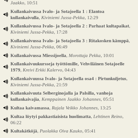
Jaakko
, 10:51
Kullankaivussa Ivalo- ja Sotajoella 1 : Elantoa
kullankaivulla
,
Kiviniemi Jussa-Pekka
, 12:29
Kullankaivussa Ivalo- ja Sotajoella 2 : Parhaat kultapaikat
,
Kiviniemi Jussa-Pekka
, 17:28
Kullankaivussa Ivalo- ja Sotajoella 3 : Ritakosken kämppä
,
Kiviniemi Jussa-Pekka
, 06:49
Kullankaivussa Miessijoella
,
Morottaja Pekka
, 10:01
Kullankaivuukursseja työttömille, Vehviläinen Sotajoelle
1979
,
Kreivi Erkki Kalervo
, 04:43
Kullankaivuussa Ivalo- ja Sotajoella osa4 : Pirtunkuljetus
,
Kiviniemi Jussa-Pekka
, 21:59
Kullankaivuuta Selberginojalla ja Palsilla, vanhoja
kullankaivajia
,
Kemppainen Jaakko Johannes
, 05:51
Kultaa kaivamassa
,
Rajala Veikko Johannes
, 13:25
Kultaa löytyi pakkastiaisista huolimatta
,
Lehtinen Reino
,
06:22
Kultakätköjä
,
Puolakka Oiva Kauko
, 05:41