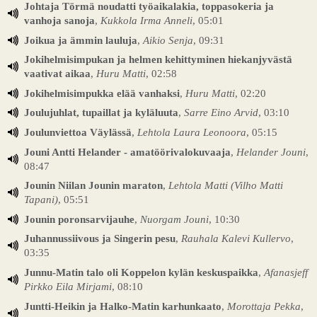
Johtaja Törmä noudatti työaikalakia, toppasokeria ja
vanhoja sanoja
,
Kukkola Irma Anneli
, 05:01
Joikua ja ämmin lauluja
,
Aikio Senja
, 09:31
Jokihelmisimpukan ja helmen kehittyminen hiekanjyvästä
vaativat aikaa
,
Huru Matti
, 02:58
Jokihelmisimpukka elää vanhaksi
,
Huru Matti
, 02:20
Joulujuhlat, tupaillat ja kyläluuta
,
Sarre Eino Arvid
, 03:10
Joulunviettoa Väylässä
,
Lehtola Laura Leonoora
, 05:15
Jouni Antti Helander - amatöörivalokuvaaja
,
Helander Jouni
,
08:47
Jounin Niilan Jounin maraton
,
Lehtola Matti (Vilho Matti
Tapani)
, 05:51
Jounin poronsarvijauhe
,
Nuorgam Jouni
, 10:30
Juhannussiivous ja Singerin pesu
,
Rauhala Kalevi Kullervo
,
03:35
Junnu-Matin talo oli Koppelon kylän keskuspaikka
,
Afanasjeff
Pirkko Eila Mirjami
, 08:10
Juntti-Heikin ja Halko-Matin karhunkaato
,
Morottaja Pekka
,