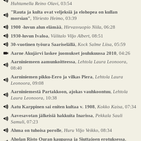
Huhtamella Reino Olavi
, 03:54
"Rauta ja kulta ovat veljeksiä ja elohopea on kullan
morsian"
,
Yliriesto Heimo
, 03:39
1900 -luvun alun elämää
,
Hirvasvuopio Niila
, 06:28
1930-luvun Ivaloa
,
Välitalo Viljo Albert
, 08:51
30-vuotinen työura Saariselällä
,
Kock Salme Liisa
, 05:59
Aarne Akujärvi laskee juomukset joulukuussa 2010
, 04:26
Aarniniemeen aamunkoitteessa
,
Lehtola Laura Leonoora
,
08:40
Aarniniemen pikku-Eero ja vilkas Piera
,
Lehtola Laura
Leonoora
, 09:08
Aarniniemestä Partakkoon, ajokas vauhkoontuu
,
Lehtola
Laura Leonoora
, 10:38
Aatu Karppinen sai eniten kultaa v. 1908
,
Kokko Kaisa
, 07:34
Aavesavotan jälkeisiä hakkuita Inarissa
,
Pekkala Sauli
Samuli
, 07:23
Ahma on tuhoisa porolle
,
Huru Viljo Veikko
, 08:34
Aholan Risto Ouran kaupassa ja Siuttajoen erotuksessa
,