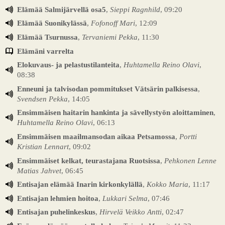
Elämää Salmijärvellä osa5
,
Sieppi Ragnhild
, 09:20
Elämää Suonikylässä
,
Fofonoff Mari
, 12:09
Elämää Tsurnussa
,
Tervaniemi Pekka
, 11:30
Elämäni varrelta
Elokuvaus- ja pelastustilanteita
,
Huhtamella Reino Olavi
,
08:38
Enneuni ja talvisodan pommitukset Vätsärin palkisessa
,
Svendsen Pekka
, 14:05
Ensimmäisen haitarin hankinta ja sävellystyön aloittaminen
,
Huhtamella Reino Olavi
, 06:13
Ensimmäisen maailmansodan aikaa Petsamossa
,
Portti
Kristian Lennart
, 09:02
Ensimmäiset kelkat, teurastajana Ruotsissa
,
Pehkonen Lenne
Matias Jahvet
, 06:45
Entisajan elämää Inarin kirkonkylällä
,
Kokko Maria
, 11:17
Entisajan lehmien hoitoa
,
Lukkari Selma
, 07:46
Entisajan puhelinkeskus
,
Hirvelä Veikko Antti
, 02:47