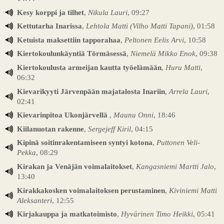
Kesy korppi ja tilhet
,
Nikula Lauri
, 09:27
Kettutarha Inarissa
,
Lehtola Matti (Vilho Matti Tapani)
, 01:58
Ketuista maksettiin tapporahaa
,
Peltonen Eelis Arvi
, 10:58
Kiertokoulunkäyntiä Törmäsessä
,
Niemelä Mikko Enok
, 09:38
Kiertokoulusta armeijan kautta työelämään
,
Huru Matti
,
06:32
Kievarikyyti Järvenpään majatalosta Inariin
,
Arrela Lauri
,
02:41
Kievarinpitoa Ukonjärvellä
,
Maunu Onni
, 18:46
Kiilanuotan rakenne
,
Sergejeff Kiril
, 04:15
Kipinä soitinrakentamiseen syntyi kotona
,
Puttonen Veli-
Pekka
, 08:29
Kirakan ja Venäjän voimalaitokset
,
Kangasniemi Martti Jalo
,
13:40
Kirakkakosken voimalaitoksen perustaminen
,
Kiviniemi Matti
Aleksanteri
, 12:55
Kirjakauppa ja matkatoimisto
,
Hyvärinen Timo Heikki
, 05:41