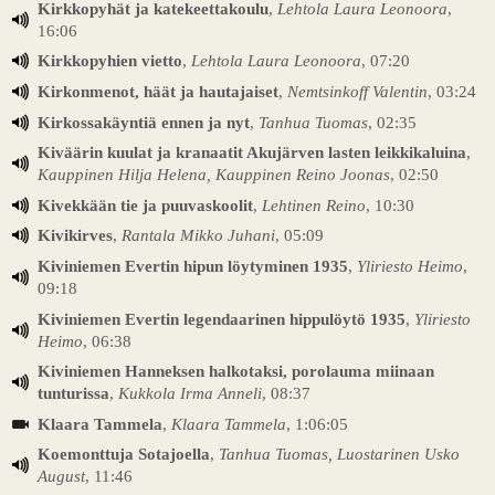
Kirkkopyhät ja katekeettakoulu
,
Lehtola Laura Leonoora
,
16:06
Kirkkopyhien vietto
,
Lehtola Laura Leonoora
, 07:20
Kirkonmenot, häät ja hautajaiset
,
Nemtsinkoff Valentin
, 03:24
Kirkossakäyntiä ennen ja nyt
,
Tanhua Tuomas
, 02:35
Kiväärin kuulat ja kranaatit Akujärven lasten leikkikaluina
,
Kauppinen Hilja Helena, Kauppinen Reino Joonas
, 02:50
Kivekkään tie ja puuvaskoolit
,
Lehtinen Reino
, 10:30
Kivikirves
,
Rantala Mikko Juhani
, 05:09
Kiviniemen Evertin hipun löytyminen 1935
,
Yliriesto Heimo
,
09:18
Kiviniemen Evertin legendaarinen hippulöytö 1935
,
Yliriesto
Heimo
, 06:38
Kiviniemen Hanneksen halkotaksi, porolauma miinaan
tunturissa
,
Kukkola Irma Anneli
, 08:37
Klaara Tammela
,
Klaara Tammela
, 1:06:05
Koemonttuja Sotajoella
,
Tanhua Tuomas, Luostarinen Usko
August
, 11:46