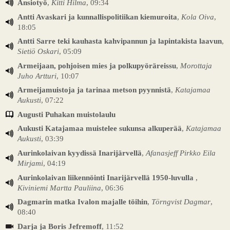
Ansiotyö
,
Kitti Hilma
, 09:34
Antti Avaskari ja kunnallispolitiikan kiemuroita
,
Kola Oiva
,
18:05
Antti Sarre teki kauhasta kahvipannun ja lapintakista laavun
,
Sietiö Oskari
, 05:09
Armeijaan, pohjoisen mies ja polkupyöräreissu
,
Morottaja
Juho Artturi
, 10:07
Armeijamuistoja ja tarinaa metson pyynnistä
,
Katajamaa
Aukusti
, 07:22
Augusti Puhakan muistolaulu
Aukusti Katajamaa muistelee sukunsa alkuperää
,
Katajamaa
Aukusti
, 03:39
Aurinkolaivan kyydissä Inarijärvellä
,
Afanasjeff Pirkko Eila
Mirjami
, 04:19
Aurinkolaivan liikennöinti Inarijärvellä 1950-luvulla
,
Kiviniemi Martta Pauliina
, 06:36
Dagmarin matka Ivalon majalle töihin
,
Törngvist Dagmar
,
08:40
Darja ja Boris Jefremoff
, 11:52