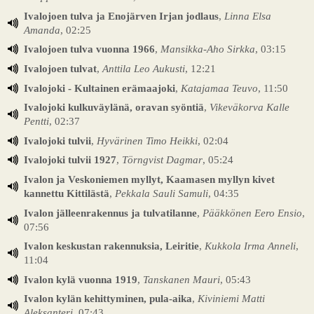
Ivalojoen tulva ja Enojärven Irjan jodlaus
,
Linna Elsa
Amanda
, 02:25
Ivalojoen tulva vuonna 1966
,
Mansikka-Aho Sirkka
, 03:15
Ivalojoen tulvat
,
Anttila Leo Aukusti
, 12:21
Ivalojoki - Kultainen erämaajoki
,
Katajamaa Teuvo
, 11:50
Ivalojoki kulkuväylänä, oravan syöntiä
,
Vikeväkorva Kalle
Pentti
, 02:37
Ivalojoki tulvii
,
Hyvärinen Timo Heikki
, 02:04
Ivalojoki tulvii 1927
,
Törngvist Dagmar
, 05:24
Ivalon ja Veskoniemen myllyt, Kaamasen myllyn kivet
kannettu Kittilästä
,
Pekkala Sauli Samuli
, 04:35
Ivalon jälleenrakennus ja tulvatilanne
,
Pääkkönen Eero Ensio
,
07:56
Ivalon keskustan rakennuksia, Leiritie
,
Kukkola Irma Anneli
,
11:04
Ivalon kylä vuonna 1919
,
Tanskanen Mauri
, 05:43
Ivalon kylän kehittyminen, pula-aika
,
Kiviniemi Matti
Aleksanteri
, 07:43