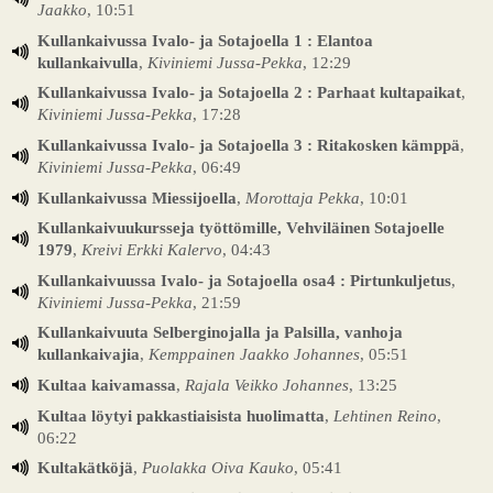
Jaakko
, 10:51
Kullankaivussa Ivalo- ja Sotajoella 1 : Elantoa
kullankaivulla
,
Kiviniemi Jussa-Pekka
, 12:29
Kullankaivussa Ivalo- ja Sotajoella 2 : Parhaat kultapaikat
,
Kiviniemi Jussa-Pekka
, 17:28
Kullankaivussa Ivalo- ja Sotajoella 3 : Ritakosken kämppä
,
Kiviniemi Jussa-Pekka
, 06:49
Kullankaivussa Miessijoella
,
Morottaja Pekka
, 10:01
Kullankaivuukursseja työttömille, Vehviläinen Sotajoelle
1979
,
Kreivi Erkki Kalervo
, 04:43
Kullankaivuussa Ivalo- ja Sotajoella osa4 : Pirtunkuljetus
,
Kiviniemi Jussa-Pekka
, 21:59
Kullankaivuuta Selberginojalla ja Palsilla, vanhoja
kullankaivajia
,
Kemppainen Jaakko Johannes
, 05:51
Kultaa kaivamassa
,
Rajala Veikko Johannes
, 13:25
Kultaa löytyi pakkastiaisista huolimatta
,
Lehtinen Reino
,
06:22
Kultakätköjä
,
Puolakka Oiva Kauko
, 05:41