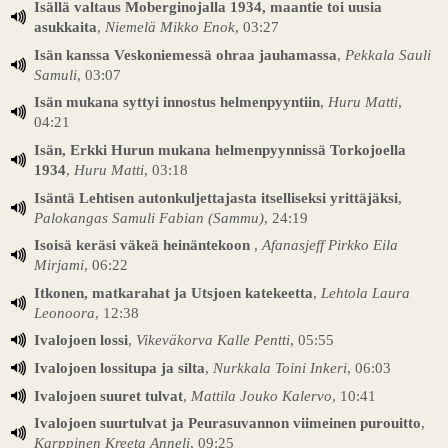
Isällä valtaus Moberginojalla 1934, maantie toi uusia
asukkaita
,
Niemelä Mikko Enok
, 03:27
Isän kanssa Veskoniemessä ohraa jauhamassa
,
Pekkala Sauli
Samuli
, 03:07
Isän mukana syttyi innostus helmenpyyntiin
,
Huru Matti
,
04:21
Isän, Erkki Hurun mukana helmenpyynnissä Torkojoella
1934
,
Huru Matti
, 03:18
Isäntä Lehtisen autonkuljettajasta itselliseksi yrittäjäksi
,
Palokangas Samuli Fabian (Sammu)
, 24:19
Isoisä keräsi väkeä heinäntekoon
,
Afanasjeff Pirkko Eila
Mirjami
, 06:22
Itkonen, matkarahat ja Utsjoen katekeetta
,
Lehtola Laura
Leonoora
, 12:38
Ivalojoen lossi
,
Vikeväkorva Kalle Pentti
, 05:55
Ivalojoen lossitupa ja silta
,
Nurkkala Toini Inkeri
, 06:03
Ivalojoen suuret tulvat
,
Mattila Jouko Kalervo
, 10:41
Ivalojoen suurtulvat ja Peurasuvannon viimeinen purouitto
,
Karppinen Kreeta Anneli
, 09:25