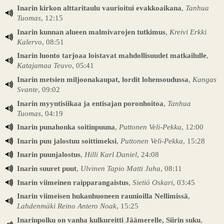
Inarin kirkon alttaritaulu vaurioitui evakkoaikana
,
Tanhua
Tuomas
, 12:15
Inarin kunnan alueen malmivarojen tutkimus
,
Kreivi Erkki
Kalervo
, 08:51
Inarin luonto tarjoaa loistavat mahdollisuudet matkailulle
,
Katajamaa Teuvo
, 05:41
Inarin metsien miljoonakaupat, lordit lohensoudussa
,
Kangas
Svante
, 09:02
Inarin myyntisiikaa ja entisajan poronhoitoa
,
Tanhua
Tuomas
, 04:19
Inarin punahonka soitinpuuna
,
Puttonen Veli-Pekka
, 12:00
Inarin puu jalostuu soittimeksi
,
Puttonen Veli-Pekka
, 15:28
Inarin puunjalostus
,
Hilli Karl Daniel
, 24:08
Inarin suuret puut
,
Ulvinen Tapio Matti Juha
, 08:11
Inarin viimeinen raipparangaistus
,
Sietiö Oskari
, 03:45
Inarin viimeisen hukanhuoneen raunioilla Nellimissä
,
Lahdenmäki Reino Antero Noak
, 15:25
Inarinpolku on vanha kulkureitti Jäämerelle, Siirin suku
,