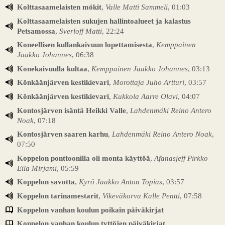
Kolttasaamelaisten mökit
,
Valle Matti Sammeli
, 01:03
Kolttasaamelaisten sukujen hallintoalueet ja kalastus
Petsamossa
,
Sverloff Matti
, 22:24
Koneellisen kullankaivuun lopettamisesta
,
Kemppainen
Jaakko Johannes
, 06:38
Konekaivuulla kultaa
,
Kemppainen Jaakko Johannes
, 03:13
Könkäänjärven kestikievari
,
Morottaja Juho Artturi
, 03:57
Könkäänjärven kestikievari
,
Kukkola Aarre Olavi
, 04:07
Kontosjärven isäntä Heikki Valle
,
Lahdenmäki Reino Antero
Noak
, 07:18
Kontosjärven saaren karhu
,
Lahdenmäki Reino Antero Noak
,
07:50
Koppelon ponttoonilla oli monta käyttöä
,
Afanasjeff Pirkko
Eila Mirjami
, 05:59
Koppelon savotta
,
Kyrö Jaakko Anton Topias
, 03:57
Koppelon tarinamestarit
,
Vikeväkorva Kalle Pentti
, 07:58
Koppelon vanhan koulun poikain päiväkirjat
Koppelon vanhan koulun tyttöjen päiväkirjat