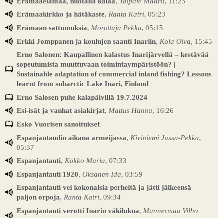
Erämaaelämää, nuotalla kalaa
,
Taipale Maarit
, 11:23
Erämaakirkko ja hätäkaste
,
Ranta Katri
, 05:23
Erämaan sattumuksia
,
Morottaja Pekka
, 05:15
Erkki Jomppanen ja koulujen saanti Inariin
,
Kola Oiva
, 15:45
Erno Salonen: Kaupallinen kalastus Inarijärvellä – kestävää
sopeutumista muuttuvaan toimintaympäristöön? |
Sustainable adaptation of commercial inland fishing? Lessons
learnt from subarctic Lake Inari, Finland
Erno Salosen puhe kalapäivillä 19.7.2024
Esi-isät ja vanhat asiakirjat
,
Mattus Hannu
, 16:26
Esko Vuorisen sanoitukset
Espanjantaudin aikana armeijassa
,
Kiviniemi Jussa-Pekka
,
05:37
Espanjantauti
,
Kokko Maria
, 07:33
Espanjantauti 1920
,
Oksanen Ida
, 03:59
Espanjantauti vei kokonaisia perheitä ja jätti jälkeensä
paljon orpoja
,
Ranta Katri
, 09:34
Espanjantauti verotti Inarin väkilukua
,
Mannermaa Vilho