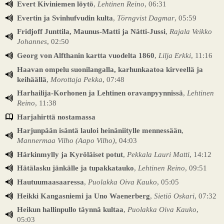
Evert Kiviniemen löytö
,
Lehtinen Reino
, 06:31
Evertin ja Svinhufvudin kulta
,
Törngvist Dagmar
, 05:59
Fridjoff Junttila, Maunus-Matti ja Nätti-Jussi
,
Rajala Veikko
Johannes
, 02:50
Georg von Alfthanin kartta vuodelta 1860
,
Lilja Erkki
, 11:16
Haavan ompelu suonilangalla, karhunkaatoa kirveellä ja
keihäällä
,
Morottaja Pekka
, 07:48
Harhailija-Korhonen ja Lehtinen oravanpyynnissä
,
Lehtinen
Reino
, 11:38
Harjahirttä nostamassa
Harjunpään isäntä lauloi heinäniitylle mennessään
,
Mannermaa Vilho (Aapo Vilho)
, 04:03
Härkinmylly ja Kyröläiset potut
,
Pekkala Lauri Matti
, 14:12
Hätälasku jänkälle ja tupakkatauko
,
Lehtinen Reino
, 09:51
Hautuumaasaaressa
,
Puolakka Oiva Kauko
, 05:05
Heikki Kangasniemi ja Uno Waenerberg
,
Sietiö Oskari
, 07:32
Heikun hallinpullo täynnä kultaa
,
Puolakka Oiva Kauko
,
05:03