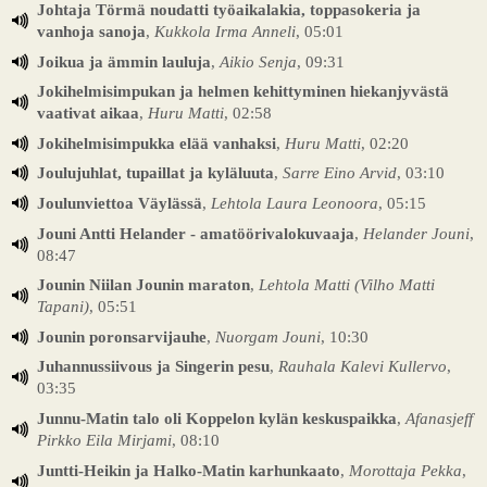
Johtaja Törmä noudatti työaikalakia, toppasokeria ja
vanhoja sanoja
,
Kukkola Irma Anneli
, 05:01
Joikua ja ämmin lauluja
,
Aikio Senja
, 09:31
Jokihelmisimpukan ja helmen kehittyminen hiekanjyvästä
vaativat aikaa
,
Huru Matti
, 02:58
Jokihelmisimpukka elää vanhaksi
,
Huru Matti
, 02:20
Joulujuhlat, tupaillat ja kyläluuta
,
Sarre Eino Arvid
, 03:10
Joulunviettoa Väylässä
,
Lehtola Laura Leonoora
, 05:15
Jouni Antti Helander - amatöörivalokuvaaja
,
Helander Jouni
,
08:47
Jounin Niilan Jounin maraton
,
Lehtola Matti (Vilho Matti
Tapani)
, 05:51
Jounin poronsarvijauhe
,
Nuorgam Jouni
, 10:30
Juhannussiivous ja Singerin pesu
,
Rauhala Kalevi Kullervo
,
03:35
Junnu-Matin talo oli Koppelon kylän keskuspaikka
,
Afanasjeff
Pirkko Eila Mirjami
, 08:10
Juntti-Heikin ja Halko-Matin karhunkaato
,
Morottaja Pekka
,