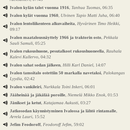
Ivalon kylän talot vuonna 1916
,
Tanhua Tuomas
, 06:35
Ivalon kylät vuonna 1960
,
Ulvinen Tapio Matti Juha
, 06:40
Ivalon lentoliikenteen alkuvaiheita
,
Hyvärinen Timo Heikki
,
09:17
Ivalon maatalousnäyttely 1966 ja traktorin osto
,
Pekkala
Sauli Samuli
, 05:25
Ivalon rukoushuone, pesutalkoot rukoushuoneella
,
Rauhala
Kalevi Kullervo
, 04:32
Ivalon sahat sodan jälkeen
,
Hilli Karl Daniel
, 14:07
Ivalon tanssitalo ostettiin 50 markalla navetaksi
,
Palokangas
Lyydia
, 02:42
Ivalon vankileiri
,
Nurkkala Toini Inkeri
, 06:01
Jääheinää ja jäkälää poroille
,
Niemelä Mikko Enok
, 01:53
Jänikset ja ketut
,
Katajamaa Aukusti
, 03:27
Jatkosodan käynnistyminen Ivalossa ja lähtö rintamalle
,
Arrela Lauri
, 15:52
Jefim Feodoroff
,
Feodoroff Jefim
, 59:02