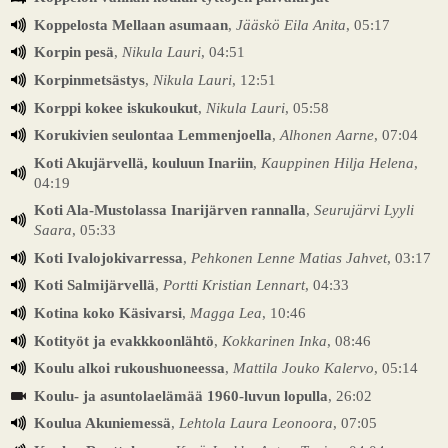
Koppelosta Mellaan asumaan
,
Jääskö Eila Anita
, 05:17
Korpin pesä
,
Nikula Lauri
, 04:51
Korpinmetsästys
,
Nikula Lauri
, 12:51
Korppi kokee iskukoukut
,
Nikula Lauri
, 05:58
Korukivien seulontaa Lemmenjoella
,
Alhonen Aarne
, 07:04
Koti Akujärvellä, kouluun Inariin
,
Kauppinen Hilja Helena
,
04:19
Koti Ala-Mustolassa Inarijärven rannalla
,
Seurujärvi Lyyli
Saara
, 05:33
Koti Ivalojokivarressa
,
Pehkonen Lenne Matias Jahvet
, 03:17
Koti Salmijärvellä
,
Portti Kristian Lennart
, 04:33
Kotina koko Käsivarsi
,
Magga Lea
, 10:46
Kotityöt ja evakkkoonlähtö
,
Kokkarinen Inka
, 08:46
Koulu alkoi rukoushuoneessa
,
Mattila Jouko Kalervo
, 05:14
Koulu- ja asuntolaelämää 1960-luvun lopulla
, 26:02
Koulua Akuniemessä
,
Lehtola Laura Leonoora
, 07:05