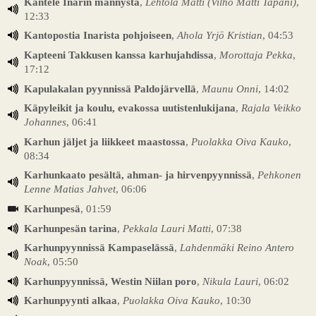
Kantele Inarin männystä
,
Lehtola Matti (Vilho Matti Tapani)
,
12:33
Kantopostia Inarista pohjoiseen
,
Ahola Yrjö Kristian
, 04:53
Kapteeni Takkusen kanssa karhujahdissa
,
Morottaja Pekka
,
17:12
Kapulakalan pyynnissä Paldojärvellä
,
Maunu Onni
, 14:02
Käpyleikit ja koulu, evakossa uutistenlukijana
,
Rajala Veikko
Johannes
, 06:41
Karhun jäljet ja liikkeet maastossa
,
Puolakka Oiva Kauko
,
08:34
Karhunkaato pesältä, ahman- ja hirvenpyynnissä
,
Pehkonen
Lenne Matias Jahvet
, 06:06
Karhunpesä
, 01:59
Karhunpesän tarina
,
Pekkala Lauri Matti
, 07:38
Karhunpyynnissä Kampaselässä
,
Lahdenmäki Reino Antero
Noak
, 05:50
Karhunpyynnissä, Westin Niilan poro
,
Nikula Lauri
, 06:02
Karhunpyynti alkaa
,
Puolakka Oiva Kauko
, 10:30