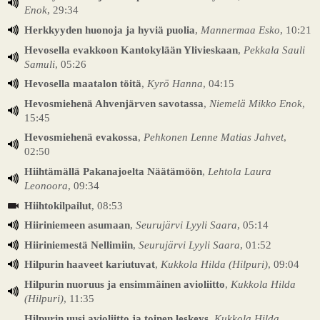
Enok
, 29:34
Herkkyyden huonoja ja hyviä puolia
,
Mannermaa Esko
, 10:21
Hevosella evakkoon Kantokylään Ylivieskaan
,
Pekkala Sauli
Samuli
, 05:26
Hevosella maatalon töitä
,
Kyrö Hanna
, 04:15
Hevosmiehenä Ahvenjärven savotassa
,
Niemelä Mikko Enok
,
15:45
Hevosmiehenä evakossa
,
Pehkonen Lenne Matias Jahvet
,
02:50
Hiihtämällä Pakanajoelta Näätämöön
,
Lehtola Laura
Leonoora
, 09:34
Hiihtokilpailut
, 08:53
Hiiriniemeen asumaan
,
Seurujärvi Lyyli Saara
, 05:14
Hiiriniemestä Nellimiin
,
Seurujärvi Lyyli Saara
, 01:52
Hilpurin haaveet kariutuvat
,
Kukkola Hilda (Hilpuri)
, 09:04
Hilpurin nuoruus ja ensimmäinen avioliitto
,
Kukkola Hilda
(Hilpuri)
, 11:35
Hilpurin uusi avioliitto ja toinen leskeys
,
Kukkola Hilda