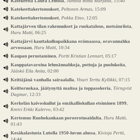
Katekeetta Laura Lehtola
,
Junttila Riitta Marjatta
, 15:40
Katekeettakertomukset
,
Peltonen Armas
, 15:09
Katekeettakertomukset
,
Pokka Eino
, 12:05
Kattajärven tilan rakennukset ja ruokatalous, metsänriista
,
Huru Matti
, 06:25
Kattajärvi kauttakulkupaikkana erämaassa, oravannahka
arvossaan
,
Huru Matti
, 10:34
Kaupan perustaminen
,
Portti Kristian Lennart
, 05:17
Kauppatavaroina lehmännahkoja, pottuja ja puolukoita
,
Jääskö Eila Anita
, 02:00
Keittäjänä vanhalla sairaalalla
,
Visuri Terttu Kyllikki
, 07:15
Keittoruokaa, jäätynyttä maitoa ja toppasokeria
,
Törngvist
Dagmar
, 12:33
Kerkelän kaivoskuilut ja emäkalliokullan etsiminen 1899
,
Kreivi Erkki Kalervo
, 03:42
Kertomus Ruohokankaan poroerotusaidalta
,
Huru Matti
,
01:43
Kesäkalastusta Lutolla 1950-luvun alussa
,
Kivioja Pertti
,
14:44