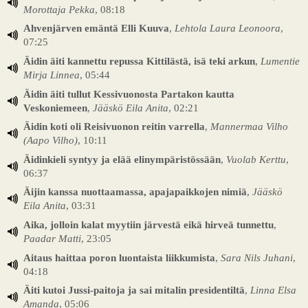
Morottaja Pekka
, 08:18
Ahvenjärven emäntä Elli Kuuva
,
Lehtola Laura Leonoora
,
07:25
Äidin äiti kannettu repussa Kittilästä, isä teki arkun
,
Lumentie
Mirja Linnea
, 05:44
Äidin äiti tullut Kessivuonosta Partakon kautta
Veskoniemeen
,
Jääskö Eila Anita
, 02:21
Äidin koti oli Reisivuonon reitin varrella
,
Mannermaa Vilho
(Aapo Vilho)
, 10:11
Äidinkieli syntyy ja elää elinympäristössään
,
Vuolab Kerttu
,
06:37
Äijin kanssa nuottaamassa, apajapaikkojen nimiä
,
Jääskö
Eila Anita
, 03:31
Aika, jolloin kalat myytiin järvestä eikä hirveä tunnettu
,
Paadar Matti
, 23:05
Aitaus haittaa poron luontaista liikkumista
,
Sara Nils Juhani
,
04:18
Äiti kutoi Jussi-paitoja ja sai mitalin presidentiltä
,
Linna Elsa
Amanda
, 05:06