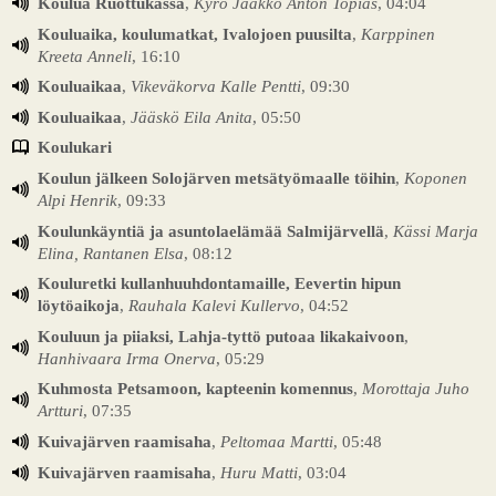
Koulua Ruottukassa
,
Kyrö Jaakko Anton Topias
, 04:04
Kouluaika, koulumatkat, Ivalojoen puusilta
,
Karppinen
Kreeta Anneli
, 16:10
Kouluaikaa
,
Vikeväkorva Kalle Pentti
, 09:30
Kouluaikaa
,
Jääskö Eila Anita
, 05:50
Koulukari
Koulun jälkeen Solojärven metsätyömaalle töihin
,
Koponen
Alpi Henrik
, 09:33
Koulunkäyntiä ja asuntolaelämää Salmijärvellä
,
Kässi Marja
Elina, Rantanen Elsa
, 08:12
Kouluretki kullanhuuhdontamaille, Eevertin hipun
löytöaikoja
,
Rauhala Kalevi Kullervo
, 04:52
Kouluun ja piiaksi, Lahja-tyttö putoaa likakaivoon
,
Hanhivaara Irma Onerva
, 05:29
Kuhmosta Petsamoon, kapteenin komennus
,
Morottaja Juho
Artturi
, 07:35
Kuivajärven raamisaha
,
Peltomaa Martti
, 05:48
Kuivajärven raamisaha
,
Huru Matti
, 03:04