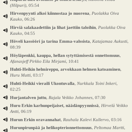
(Hilpuri)
, 05:54
Hirvenpyynti alkoi kiinnostaa jo nuorena
,
Puolakka Oiva
Kauko
, 06:26
Hirviä salakaadettiin ja lihat jaettiin taloihin
,
Puolakka Oiva
Kauko
, 04:55
Höveli kassööri ja tarina Emma-valssista
,
Katajamaa Aukusti
,
08:39
Höyläpenkki, kauppa, hellan sytyttämisestä onnettomuus
,
Afanasjeff Pirkko Eila Mirjami
, 10:41
Huhti-Heikin helmireppu, arvokkaan helmen katoaminen
,
Huru Matti
, 03:17
Huhti-Heikki vieraili Ukontuvalla
,
Nurkkala Toini Inkeri
,
02:25
Hurjantalven juttu
,
Rajala Veikko Johannes
, 07:30
Huru Erkin karhunpeijaiset, näädänpyynnissä
,
Hirvelä Veikko
Antti
, 06:19
Hurun Erkin oravannahat
,
Rauhala Kalevi Kullervo
, 03:16
Hurunpirunpää ja helikopterionnettomuus
,
Peltomaa Martti
,