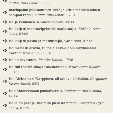
Mattus Niilo Ilmari
, 08:03
Inarinpolun julkistaminen 1992 ja reitin merkitseminen,
Sampon reppu
,
Mattus Niilo Ilmari
, 07:01
Isä ja Pennanen
,
Kiviniemi Heikki
, 08:00
Isä kuljetti moottoripyörällä matkustajia
,
Kukkola Aarre
Olavi
, 03:08
Isä kuljetti postia ja matkustajia
,
Sarre Anni
, 07:32
Isä metsästi oravia, tulipalo Taka-Lapin myymälässä
,
Kukkola Irma Anneli
, 06:18
Isä oli hevosmies
,
Idström Kauko
, 17:38
Isä tuli Inariin siltoja rakentamaan
,
Visuri Terttu Kyllikki
,
03:18
Isä, Aleksanteri Karppinen, oli taitava käsistään
,
Karppinen
Kreeta Anneli
, 05:31
Isak Mannermaan puukaiverrus
,
Vanhamaa Aila Elmiina
,
17:14
Isällä oli poroja, käsitöitä pienestä pitäen
,
Seurujärvi Lyyli
Saara
, 01:29