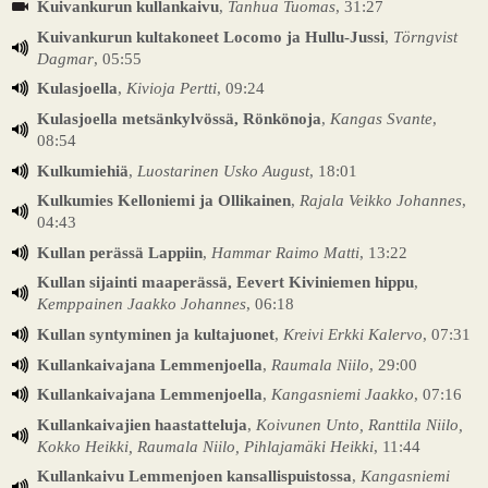
Kuivankurun kullankaivu
,
Tanhua Tuomas
, 31:27
Kuivankurun kultakoneet Locomo ja Hullu-Jussi
,
Törngvist
Dagmar
, 05:55
Kulasjoella
,
Kivioja Pertti
, 09:24
Kulasjoella metsänkylvössä, Rönkönoja
,
Kangas Svante
,
08:54
Kulkumiehiä
,
Luostarinen Usko August
, 18:01
Kulkumies Kelloniemi ja Ollikainen
,
Rajala Veikko Johannes
,
04:43
Kullan perässä Lappiin
,
Hammar Raimo Matti
, 13:22
Kullan sijainti maaperässä, Eevert Kiviniemen hippu
,
Kemppainen Jaakko Johannes
, 06:18
Kullan syntyminen ja kultajuonet
,
Kreivi Erkki Kalervo
, 07:31
Kullankaivajana Lemmenjoella
,
Raumala Niilo
, 29:00
Kullankaivajana Lemmenjoella
,
Kangasniemi Jaakko
, 07:16
Kullankaivajien haastatteluja
,
Koivunen Unto, Ranttila Niilo,
Kokko Heikki, Raumala Niilo, Pihlajamäki Heikki
, 11:44
Kullankaivu Lemmenjoen kansallispuistossa
,
Kangasniemi