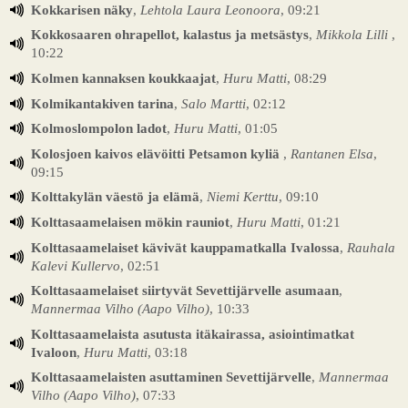
Kokkarisen näky
,
Lehtola Laura Leonoora
, 09:21
Kokkosaaren ohrapellot, kalastus ja metsästys
,
Mikkola Lilli
,
10:22
Kolmen kannaksen koukkaajat
,
Huru Matti
, 08:29
Kolmikantakiven tarina
,
Salo Martti
, 02:12
Kolmoslompolon ladot
,
Huru Matti
, 01:05
Kolosjoen kaivos elävöitti Petsamon kyliä
,
Rantanen Elsa
,
09:15
Kolttakylän väestö ja elämä
,
Niemi Kerttu
, 09:10
Kolttasaamelaisen mökin rauniot
,
Huru Matti
, 01:21
Kolttasaamelaiset kävivät kauppamatkalla Ivalossa
,
Rauhala
Kalevi Kullervo
, 02:51
Kolttasaamelaiset siirtyvät Sevettijärvelle asumaan
,
Mannermaa Vilho (Aapo Vilho)
, 10:33
Kolttasaamelaista asutusta itäkairassa, asiointimatkat
Ivaloon
,
Huru Matti
, 03:18
Kolttasaamelaisten asuttaminen Sevettijärvelle
,
Mannermaa
Vilho (Aapo Vilho)
, 07:33