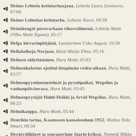
Heimo Lehtola kettutarhaajana
,
Lehtola Laura Leonoora
,
07:09
Heimo Lehtolan kettutarha
,
Lehtola Teuvo
, 09:58
Heinäkengät porovarkaan rikosvälineenä
,
Lehtola Matti
(Vilho Matti Tapani)
, 05:17
Helga kievarinpitäjänä
,
Luostarinen Usko August
, 16:58
Hellahalkoja Norjaan
,
Kässi Marja Elina
, 05:16
Helmen säilyttäminen
,
Huru Matti
, 05:03
Helmenkalastus ajoittui lämpimän veden aikaan
,
Huru Matti
,
03:57
Helmenpyyntimenetelmät ja pyyntipaikat, Wegelius ja
vanhanpäivänvara
,
Huru Matti
, 03:45
Helmenpyytäjät Huhti-Heikki ja Arvid Wegelius
,
Huru Matti
,
06:23
Helmikauppa
,
Huru Matti
, 05:44
Henrikin tarina, Kaamasen kansakouluun 1952
,
Mattus Niilo
Ilmari
, 06:34
Herätysliikkeet ja seuraperinne Inarin kylissä
,
Niemelä Mikko