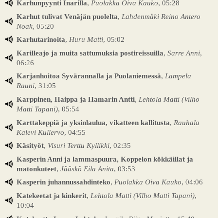
Karhunpyynti Inarilla
,
Puolakka Oiva Kauko
, 05:28
Karhut tulivat Venäjän puolelta
,
Lahdenmäki Reino Antero
Noak
, 05:20
Karhutarinoita
,
Huru Matti
, 05:02
Karilleajo ja muita sattumuksia postireissuilla
,
Sarre Anni
,
06:26
Karjanhoitoa Syvärannalla ja Puolaniemessä
,
Lampela
Rauni
, 31:05
Karppinen, Haippa ja Hamarin Antti
,
Lehtola Matti (Vilho
Matti Tapani)
, 05:54
Karttakeppiä ja yksinlaulua, vikatteen kallitusta
,
Rauhala
Kalevi Kullervo
, 04:55
Käsityöt
,
Visuri Terttu Kyllikki
, 02:35
Kasperin Anni ja lammaspuura, Koppelon kökkäillat ja
matonkuteet
,
Jääskö Eila Anita
, 03:53
Kasperin juhannussahdinteko
,
Puolakka Oiva Kauko
, 04:06
Katekeetat ja kinkerit
,
Lehtola Matti (Vilho Matti Tapani)
,
10:04