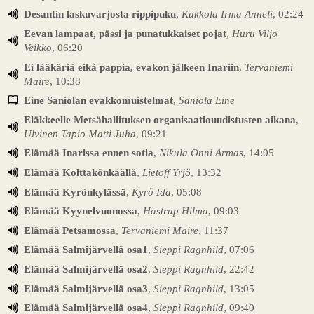
Desantin laskuvarjosta rippipuku
,
Kukkola Irma Anneli
, 02:24
Eevan lampaat, pässi ja punatukkaiset pojat
,
Huru Viljo
Veikko
, 06:20
Ei lääkäriä eikä pappia, evakon jälkeen Inariin
,
Tervaniemi
Maire
, 10:38
Eine Saniolan evakkomuistelmat
,
Saniola Eine
Eläkkeelle Metsähallituksen organisaatiouudistusten aikana
,
Ulvinen Tapio Matti Juha
, 09:21
Elämää Inarissa ennen sotia
,
Nikula Onni Armas
, 14:05
Elämää Kolttakönkäällä
,
Lietoff Yrjö
, 13:32
Elämää Kyrönkylässä
,
Kyrö Ida
, 05:08
Elämää Kyynelvuonossa
,
Hastrup Hilma
, 09:03
Elämää Petsamossa
,
Tervaniemi Maire
, 11:37
Elämää Salmijärvellä osa1
,
Sieppi Ragnhild
, 07:06
Elämää Salmijärvellä osa2
,
Sieppi Ragnhild
, 22:42
Elämää Salmijärvellä osa3
,
Sieppi Ragnhild
, 13:05
Elämää Salmijärvellä osa4
,
Sieppi Ragnhild
, 09:40