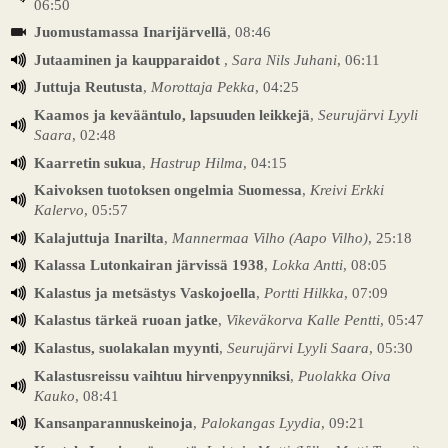
06:50
Juomustamassa Inarijärvellä
, 08:46
Jutaaminen ja kaupparaidot
,
Sara Nils Juhani
, 06:11
Juttuja Reutusta
,
Morottaja Pekka
, 04:25
Kaamos ja kevääntulo, lapsuuden leikkejä
,
Seurujärvi Lyyli
Saara
, 02:48
Kaarretin sukua
,
Hastrup Hilma
, 04:15
Kaivoksen tuotoksen ongelmia Suomessa
,
Kreivi Erkki
Kalervo
, 05:57
Kalajuttuja Inarilta
,
Mannermaa Vilho (Aapo Vilho)
, 25:18
Kalassa Lutonkairan järvissä 1938
,
Lokka Antti
, 08:05
Kalastus ja metsästys Vaskojoella
,
Portti Hilkka
, 07:09
Kalastus tärkeä ruoan jatke
,
Vikeväkorva Kalle Pentti
, 05:47
Kalastus, suolakalan myynti
,
Seurujärvi Lyyli Saara
, 05:30
Kalastusreissu vaihtuu hirvenpyynniksi
,
Puolakka Oiva
Kauko
, 08:41
Kansanparannuskeinoja
,
Palokangas Lyydia
, 09:21