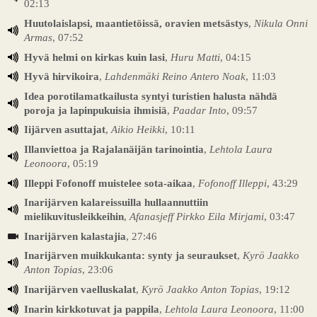
02:13
Huutolaislapsi, maantietöissä, oravien metsästys
,
Nikula Onni
Armas
, 07:52
Hyvä helmi on kirkas kuin lasi
,
Huru Matti
, 04:15
Hyvä hirvikoira
,
Lahdenmäki Reino Antero Noak
, 11:03
Idea porotilamatkailusta syntyi turistien halusta nähdä
poroja ja lapinpukuisia ihmisiä
,
Paadar Into
, 09:57
Iijärven asuttajat
,
Aikio Heikki
, 10:11
Illanviettoa ja Rajalanäijän tarinointia
,
Lehtola Laura
Leonoora
, 05:19
Illeppi Fofonoff muistelee sota-aikaa
,
Fofonoff Illeppi
, 43:29
Inarijärven kalareissuilla hullaannuttiin
mielikuvitusleikkeihin
,
Afanasjeff Pirkko Eila Mirjami
, 03:47
Inarijärven kalastajia
, 27:46
Inarijärven muikkukanta: synty ja seuraukset
,
Kyrö Jaakko
Anton Topias
, 23:06
Inarijärven vaelluskalat
,
Kyrö Jaakko Anton Topias
, 19:12
Inarin kirkkotuvat ja pappila
,
Lehtola Laura Leonoora
, 11:00