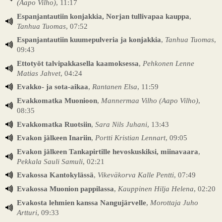
(Aapo Vilho)
, 11:17
Espanjantautiin konjakkia, Norjan tullivapaa kauppa
,
Tanhua Tuomas
, 07:52
Espanjantautiin kuumepulveria ja konjakkia
,
Tanhua Tuomas
,
09:43
Ettotyöt talvipakkasella kaamoksessa
,
Pehkonen Lenne
Matias Jahvet
, 04:24
Evakko- ja sota-aikaa
,
Rantanen Elsa
, 11:59
Evakkomatka Muonioon
,
Mannermaa Vilho (Aapo Vilho)
,
08:35
Evakkomatka Ruotsiin
,
Sara Nils Juhani
, 13:43
Evakon jälkeen Inariin
,
Portti Kristian Lennart
, 09:05
Evakon jälkeen Tankapirtille hevoskuskiksi, miinavaara
,
Pekkala Sauli Samuli
, 02:21
Evakossa Kantokylässä
,
Vikeväkorva Kalle Pentti
, 07:49
Evakossa Muonion pappilassa
,
Kauppinen Hilja Helena
, 02:20
Evakosta lehmien kanssa Nangujärvelle
,
Morottaja Juho
Artturi
, 09:33