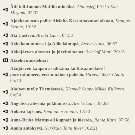
Äiti tuli Junnun-Mattiin miniäksi
,
Afanasjeff Pirkko Eila
Mirjami
, 02:02
Ajokkaan osto poliisi Alelalta Kessin savotan aikaan
,
Kangas
Svante
, 13:32
Aki Castren
,
Arrela Lauri
, 04:53
Akin kantamukset ja Ailin kämppä
,
Arrela Lauri
, 06:57
Akkajärven ahvenet ja järvitaimenet
,
Sverloff Matti
, 20:18
Akselin muistelmat
Akujärven kaupan asiakkaina kolttasaamelaiset
pororaitoineen, ensimmäinen puhelin
,
Hirvelä Veikko Antti
,
05:40
Alajoen mylly Törmäsessä
,
Niemelä Seppo Mikko Kullervo
,
04:54
Angelissa ahvenia pilkkimässä
,
Arrela Lauri
, 07:06
Ankara lapsuus
,
Henttunen Henna
, 12:20
Anna-Briita Mattus oli kuppari ja hieroja
,
Ranta Katri
, 07:58
Annin autokyyti
,
Nurkkala Toini Inkeri
, 02:21