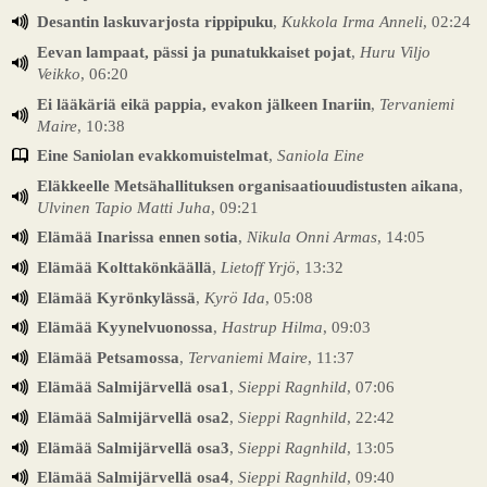
Desantin laskuvarjosta rippipuku
,
Kukkola Irma Anneli
, 02:24
Eevan lampaat, pässi ja punatukkaiset pojat
,
Huru Viljo
Veikko
, 06:20
Ei lääkäriä eikä pappia, evakon jälkeen Inariin
,
Tervaniemi
Maire
, 10:38
Eine Saniolan evakkomuistelmat
,
Saniola Eine
Eläkkeelle Metsähallituksen organisaatiouudistusten aikana
,
Ulvinen Tapio Matti Juha
, 09:21
Elämää Inarissa ennen sotia
,
Nikula Onni Armas
, 14:05
Elämää Kolttakönkäällä
,
Lietoff Yrjö
, 13:32
Elämää Kyrönkylässä
,
Kyrö Ida
, 05:08
Elämää Kyynelvuonossa
,
Hastrup Hilma
, 09:03
Elämää Petsamossa
,
Tervaniemi Maire
, 11:37
Elämää Salmijärvellä osa1
,
Sieppi Ragnhild
, 07:06
Elämää Salmijärvellä osa2
,
Sieppi Ragnhild
, 22:42
Elämää Salmijärvellä osa3
,
Sieppi Ragnhild
, 13:05
Elämää Salmijärvellä osa4
,
Sieppi Ragnhild
, 09:40