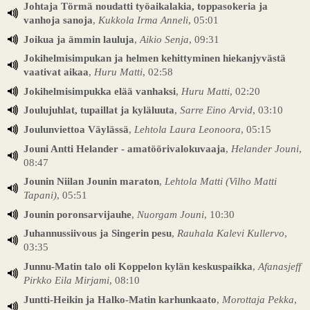
Johtaja Törmä noudatti työaikalakia, toppasokeria ja
vanhoja sanoja
,
Kukkola Irma Anneli
, 05:01
Joikua ja ämmin lauluja
,
Aikio Senja
, 09:31
Jokihelmisimpukan ja helmen kehittyminen hiekanjyvästä
vaativat aikaa
,
Huru Matti
, 02:58
Jokihelmisimpukka elää vanhaksi
,
Huru Matti
, 02:20
Joulujuhlat, tupaillat ja kyläluuta
,
Sarre Eino Arvid
, 03:10
Joulunviettoa Väylässä
,
Lehtola Laura Leonoora
, 05:15
Jouni Antti Helander - amatöörivalokuvaaja
,
Helander Jouni
,
08:47
Jounin Niilan Jounin maraton
,
Lehtola Matti (Vilho Matti
Tapani)
, 05:51
Jounin poronsarvijauhe
,
Nuorgam Jouni
, 10:30
Juhannussiivous ja Singerin pesu
,
Rauhala Kalevi Kullervo
,
03:35
Junnu-Matin talo oli Koppelon kylän keskuspaikka
,
Afanasjeff
Pirkko Eila Mirjami
, 08:10
Juntti-Heikin ja Halko-Matin karhunkaato
,
Morottaja Pekka
,