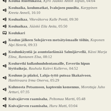
Koulua Ruottukassa
,
Kyrö Jaakko Anton Topias
, 04:04
Kouluaika, koulumatkat, Ivalojoen puusilta
,
Karppinen
Kreeta Anneli
, 16:10
Kouluaikaa
,
Vikeväkorva Kalle Pentti
, 09:30
Kouluaikaa
,
Jääskö Eila Anita
, 05:50
Koulukari
Koulun jälkeen Solojärven metsätyömaalle töihin
,
Koponen
Alpi Henrik
, 09:33
Koulunkäyntiä ja asuntolaelämää Salmijärvellä
,
Kässi Marja
Elina, Rantanen Elsa
, 08:12
Kouluretki kullanhuuhdontamaille, Eevertin hipun
löytöaikoja
,
Rauhala Kalevi Kullervo
, 04:52
Kouluun ja piiaksi, Lahja-tyttö putoaa likakaivoon
,
Hanhivaara Irma Onerva
, 05:29
Kuhmosta Petsamoon, kapteenin komennus
,
Morottaja Juho
Artturi
, 07:35
Kuivajärven raamisaha
,
Peltomaa Martti
, 05:48
Kuivajärven raamisaha
,
Huru Matti
, 03:04