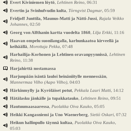
Evert Kiviniemen löytö
,
Lehtinen Reino
, 06:31
Evertin ja Svinhufvudin kulta
,
Törngvist Dagmar
, 05:59
Fridjoff Junttila, Maunus-Matti ja Nätti-Jussi
,
Rajala Veikko
Johannes
, 02:50
Georg von Alfthanin kartta vuodelta 1860
,
Lilja Erkki
, 11:16
Haavan ompelu suonilangalla, karhunkaatoa kirveellä ja
keihäällä
,
Morottaja Pekka
, 07:48
Harhailija-Korhonen ja Lehtinen oravanpyynnissä
,
Lehtinen
Reino
, 11:38
Harjahirttä nostamassa
Harjunpään isäntä lauloi heinäniitylle mennessään
,
Mannermaa Vilho (Aapo Vilho)
, 04:03
Härkinmylly ja Kyröläiset potut
,
Pekkala Lauri Matti
, 14:12
Hätälasku jänkälle ja tupakkatauko
,
Lehtinen Reino
, 09:51
Hautuumaasaaressa
,
Puolakka Oiva Kauko
, 05:05
Heikki Kangasniemi ja Uno Waenerberg
,
Sietiö Oskari
, 07:32
Heikun hallinpullo täynnä kultaa
,
Puolakka Oiva Kauko
,
05:03