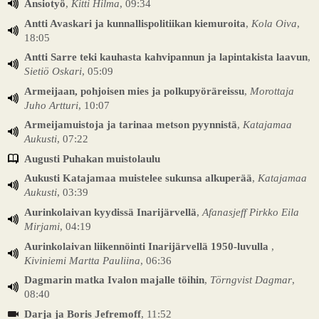
Ansiotyö
,
Kitti Hilma
, 09:34
Antti Avaskari ja kunnallispolitiikan kiemuroita
,
Kola Oiva
,
18:05
Antti Sarre teki kauhasta kahvipannun ja lapintakista laavun
,
Sietiö Oskari
, 05:09
Armeijaan, pohjoisen mies ja polkupyöräreissu
,
Morottaja
Juho Artturi
, 10:07
Armeijamuistoja ja tarinaa metson pyynnistä
,
Katajamaa
Aukusti
, 07:22
Augusti Puhakan muistolaulu
Aukusti Katajamaa muistelee sukunsa alkuperää
,
Katajamaa
Aukusti
, 03:39
Aurinkolaivan kyydissä Inarijärvellä
,
Afanasjeff Pirkko Eila
Mirjami
, 04:19
Aurinkolaivan liikennöinti Inarijärvellä 1950-luvulla
,
Kiviniemi Martta Pauliina
, 06:36
Dagmarin matka Ivalon majalle töihin
,
Törngvist Dagmar
,
08:40
Darja ja Boris Jefremoff
, 11:52