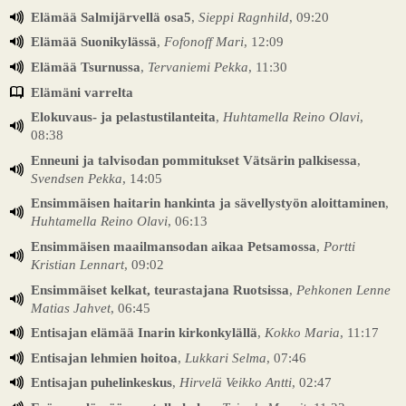
Elämää Salmijärvellä osa5
,
Sieppi Ragnhild
, 09:20
Elämää Suonikylässä
,
Fofonoff Mari
, 12:09
Elämää Tsurnussa
,
Tervaniemi Pekka
, 11:30
Elämäni varrelta
Elokuvaus- ja pelastustilanteita
,
Huhtamella Reino Olavi
,
08:38
Enneuni ja talvisodan pommitukset Vätsärin palkisessa
,
Svendsen Pekka
, 14:05
Ensimmäisen haitarin hankinta ja sävellystyön aloittaminen
,
Huhtamella Reino Olavi
, 06:13
Ensimmäisen maailmansodan aikaa Petsamossa
,
Portti
Kristian Lennart
, 09:02
Ensimmäiset kelkat, teurastajana Ruotsissa
,
Pehkonen Lenne
Matias Jahvet
, 06:45
Entisajan elämää Inarin kirkonkylällä
,
Kokko Maria
, 11:17
Entisajan lehmien hoitoa
,
Lukkari Selma
, 07:46
Entisajan puhelinkeskus
,
Hirvelä Veikko Antti
, 02:47