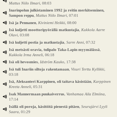
Mattus Niilo Ilmari
, 08:03
Inarinpolun julkistaminen 1992 ja reitin merkitseminen,
Sampon reppu
,
Mattus Niilo Ilmari
, 07:01
Isä ja Pennanen
,
Kiviniemi Heikki
, 08:00
Isä kuljetti moottoripyörällä matkustajia
,
Kukkola Aarre
Olavi
, 03:08
Isä kuljetti postia ja matkustajia
,
Sarre Anni
, 07:32
Isä metsästi oravia, tulipalo Taka-Lapin myymälässä
,
Kukkola Irma Anneli
, 06:18
Isä oli hevosmies
,
Idström Kauko
, 17:38
Isä tuli Inariin siltoja rakentamaan
,
Visuri Terttu Kyllikki
,
03:18
Isä, Aleksanteri Karppinen, oli taitava käsistään
,
Karppinen
Kreeta Anneli
, 05:31
Isak Mannermaan puukaiverrus
,
Vanhamaa Aila Elmiina
,
17:14
Isällä oli poroja, käsitöitä pienestä pitäen
,
Seurujärvi Lyyli
Saara
, 01:29