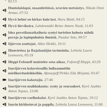
02:13
Huutolaislapsi, maantietöissä, oravien metsästys
,
Nikula Onni
Armas
, 07:52
Hyvä helmi on kirkas kuin lasi
,
Huru Matti
, 04:15
Hyvä hirvikoira
,
Lahdenmäki Reino Antero Noak
, 11:03
Idea porotilamatkailusta syntyi turistien halusta nähdä
poroja ja lapinpukuisia ihmisiä
,
Paadar Into
, 09:57
Iijärven asuttajat
,
Aikio Heikki
, 10:11
Illanviettoa ja Rajalanäijän tarinointia
,
Lehtola Laura
Leonoora
, 05:19
Illeppi Fofonoff muistelee sota-aikaa
,
Fofonoff Illeppi
, 43:29
Inarijärven kalareissuilla hullaannuttiin
mielikuvitusleikkeihin
,
Afanasjeff Pirkko Eila Mirjami
, 03:47
Inarijärven kalastajia
, 27:46
Inarijärven muikkukanta: synty ja seuraukset
,
Kyrö Jaakko
Anton Topias
, 23:06
Inarijärven vaelluskalat
,
Kyrö Jaakko Anton Topias
, 19:12
Inarin kirkkotuvat ja pappila
,
Lehtola Laura Leonoora
, 11:00