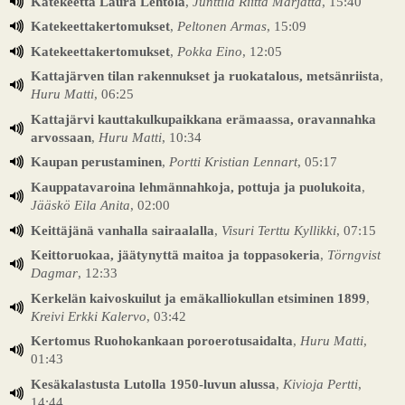
Katekeetta Laura Lehtola
,
Junttila Riitta Marjatta
, 15:40
Katekeettakertomukset
,
Peltonen Armas
, 15:09
Katekeettakertomukset
,
Pokka Eino
, 12:05
Kattajärven tilan rakennukset ja ruokatalous, metsänriista
,
Huru Matti
, 06:25
Kattajärvi kauttakulkupaikkana erämaassa, oravannahka
arvossaan
,
Huru Matti
, 10:34
Kaupan perustaminen
,
Portti Kristian Lennart
, 05:17
Kauppatavaroina lehmännahkoja, pottuja ja puolukoita
,
Jääskö Eila Anita
, 02:00
Keittäjänä vanhalla sairaalalla
,
Visuri Terttu Kyllikki
, 07:15
Keittoruokaa, jäätynyttä maitoa ja toppasokeria
,
Törngvist
Dagmar
, 12:33
Kerkelän kaivoskuilut ja emäkalliokullan etsiminen 1899
,
Kreivi Erkki Kalervo
, 03:42
Kertomus Ruohokankaan poroerotusaidalta
,
Huru Matti
,
01:43
Kesäkalastusta Lutolla 1950-luvun alussa
,
Kivioja Pertti
,
14:44