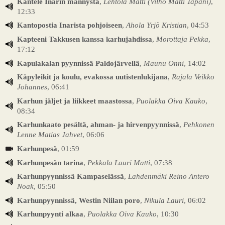
Kantele Inarin männystä
,
Lehtola Matti (Vilho Matti Tapani)
,
12:33
Kantopostia Inarista pohjoiseen
,
Ahola Yrjö Kristian
, 04:53
Kapteeni Takkusen kanssa karhujahdissa
,
Morottaja Pekka
,
17:12
Kapulakalan pyynnissä Paldojärvellä
,
Maunu Onni
, 14:02
Käpyleikit ja koulu, evakossa uutistenlukijana
,
Rajala Veikko
Johannes
, 06:41
Karhun jäljet ja liikkeet maastossa
,
Puolakka Oiva Kauko
,
08:34
Karhunkaato pesältä, ahman- ja hirvenpyynnissä
,
Pehkonen
Lenne Matias Jahvet
, 06:06
Karhunpesä
, 01:59
Karhunpesän tarina
,
Pekkala Lauri Matti
, 07:38
Karhunpyynnissä Kampaselässä
,
Lahdenmäki Reino Antero
Noak
, 05:50
Karhunpyynnissä, Westin Niilan poro
,
Nikula Lauri
, 06:02
Karhunpyynti alkaa
,
Puolakka Oiva Kauko
, 10:30