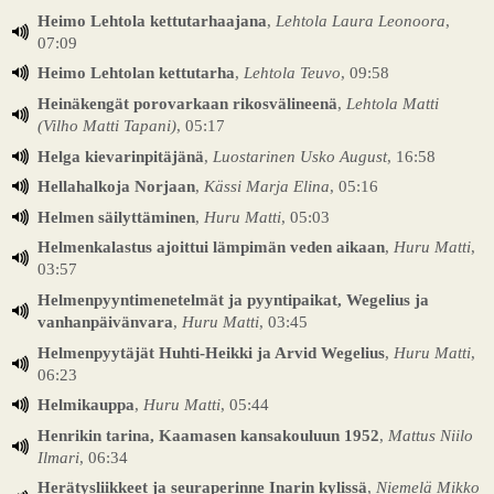
Heimo Lehtola kettutarhaajana
,
Lehtola Laura Leonoora
,
07:09
Heimo Lehtolan kettutarha
,
Lehtola Teuvo
, 09:58
Heinäkengät porovarkaan rikosvälineenä
,
Lehtola Matti
(Vilho Matti Tapani)
, 05:17
Helga kievarinpitäjänä
,
Luostarinen Usko August
, 16:58
Hellahalkoja Norjaan
,
Kässi Marja Elina
, 05:16
Helmen säilyttäminen
,
Huru Matti
, 05:03
Helmenkalastus ajoittui lämpimän veden aikaan
,
Huru Matti
,
03:57
Helmenpyyntimenetelmät ja pyyntipaikat, Wegelius ja
vanhanpäivänvara
,
Huru Matti
, 03:45
Helmenpyytäjät Huhti-Heikki ja Arvid Wegelius
,
Huru Matti
,
06:23
Helmikauppa
,
Huru Matti
, 05:44
Henrikin tarina, Kaamasen kansakouluun 1952
,
Mattus Niilo
Ilmari
, 06:34
Herätysliikkeet ja seuraperinne Inarin kylissä
,
Niemelä Mikko