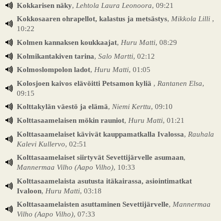
Kokkarisen näky
,
Lehtola Laura Leonoora
, 09:21
Kokkosaaren ohrapellot, kalastus ja metsästys
,
Mikkola Lilli
,
10:22
Kolmen kannaksen koukkaajat
,
Huru Matti
, 08:29
Kolmikantakiven tarina
,
Salo Martti
, 02:12
Kolmoslompolon ladot
,
Huru Matti
, 01:05
Kolosjoen kaivos elävöitti Petsamon kyliä
,
Rantanen Elsa
,
09:15
Kolttakylän väestö ja elämä
,
Niemi Kerttu
, 09:10
Kolttasaamelaisen mökin rauniot
,
Huru Matti
, 01:21
Kolttasaamelaiset kävivät kauppamatkalla Ivalossa
,
Rauhala
Kalevi Kullervo
, 02:51
Kolttasaamelaiset siirtyvät Sevettijärvelle asumaan
,
Mannermaa Vilho (Aapo Vilho)
, 10:33
Kolttasaamelaista asutusta itäkairassa, asiointimatkat
Ivaloon
,
Huru Matti
, 03:18
Kolttasaamelaisten asuttaminen Sevettijärvelle
,
Mannermaa
Vilho (Aapo Vilho)
, 07:33