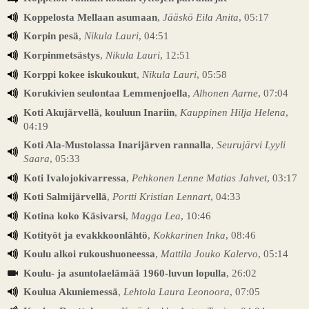
Koppelosta Mellaan asumaan
,
Jääskö Eila Anita
, 05:17
Korpin pesä
,
Nikula Lauri
, 04:51
Korpinmetsästys
,
Nikula Lauri
, 12:51
Korppi kokee iskukoukut
,
Nikula Lauri
, 05:58
Korukivien seulontaa Lemmenjoella
,
Alhonen Aarne
, 07:04
Koti Akujärvellä, kouluun Inariin
,
Kauppinen Hilja Helena
,
04:19
Koti Ala-Mustolassa Inarijärven rannalla
,
Seurujärvi Lyyli
Saara
, 05:33
Koti Ivalojokivarressa
,
Pehkonen Lenne Matias Jahvet
, 03:17
Koti Salmijärvellä
,
Portti Kristian Lennart
, 04:33
Kotina koko Käsivarsi
,
Magga Lea
, 10:46
Kotityöt ja evakkkoonlähtö
,
Kokkarinen Inka
, 08:46
Koulu alkoi rukoushuoneessa
,
Mattila Jouko Kalervo
, 05:14
Koulu- ja asuntolaelämää 1960-luvun lopulla
, 26:02
Koulua Akuniemessä
,
Lehtola Laura Leonoora
, 07:05