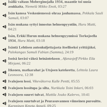
Isällä valtaus Moberginojalla 1934, maantie toi uusia
asukkaita
,
Niemelä Mikko Enok
, 03:27
Isän kanssa Veskoniemessä ohraa jauhamassa
,
Pekkala Sauli
Samuli
, 03:07
Isän mukana syttyi innostus helmenpyyntiin
,
Huru Matti
,
04:21
Isän, Erkki Hurun mukana helmenpyynnissä Torkojoella
1934
,
Huru Matti
, 03:18
Isäntä Lehtisen autonkuljettajasta itselliseksi yrittäjäksi
,
Palokangas Samuli Fabian (Sammu)
, 24:19
Isoisä keräsi väkeä heinäntekoon
,
Afanasjeff Pirkko Eila
Mirjami
, 06:22
Itkonen, matkarahat ja Utsjoen katekeetta
,
Lehtola Laura
Leonoora
, 12:38
Ivalojoen lossi
,
Vikeväkorva Kalle Pentti
, 05:55
Ivalojoen lossitupa ja silta
,
Nurkkala Toini Inkeri
, 06:03
Ivalojoen suuret tulvat
,
Mattila Jouko Kalervo
, 10:41
Ivalojoen suurtulvat ja Peurasuvannon viimeinen purouitto
,
Karppinen Kreeta Anneli
, 09:25