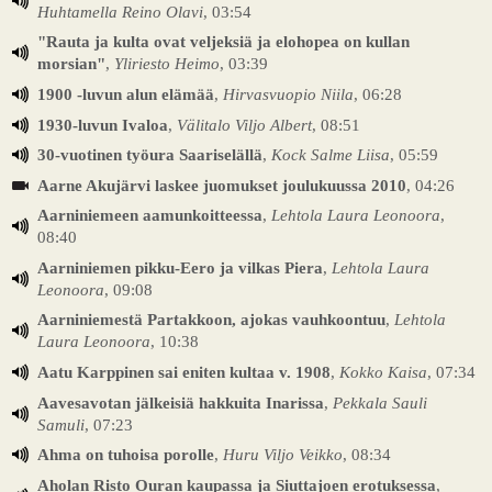
Huhtamella Reino Olavi
, 03:54
"Rauta ja kulta ovat veljeksiä ja elohopea on kullan
morsian"
,
Yliriesto Heimo
, 03:39
1900 -luvun alun elämää
,
Hirvasvuopio Niila
, 06:28
1930-luvun Ivaloa
,
Välitalo Viljo Albert
, 08:51
30-vuotinen työura Saariselällä
,
Kock Salme Liisa
, 05:59
Aarne Akujärvi laskee juomukset joulukuussa 2010
, 04:26
Aarniniemeen aamunkoitteessa
,
Lehtola Laura Leonoora
,
08:40
Aarniniemen pikku-Eero ja vilkas Piera
,
Lehtola Laura
Leonoora
, 09:08
Aarniniemestä Partakkoon, ajokas vauhkoontuu
,
Lehtola
Laura Leonoora
, 10:38
Aatu Karppinen sai eniten kultaa v. 1908
,
Kokko Kaisa
, 07:34
Aavesavotan jälkeisiä hakkuita Inarissa
,
Pekkala Sauli
Samuli
, 07:23
Ahma on tuhoisa porolle
,
Huru Viljo Veikko
, 08:34
Aholan Risto Ouran kaupassa ja Siuttajoen erotuksessa
,