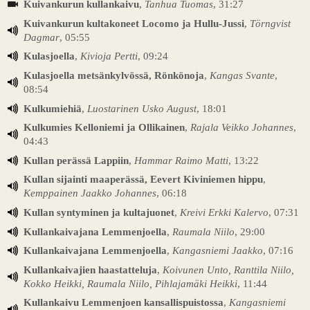
Kuivankurun kullankaivu
,
Tanhua Tuomas
, 31:27
Kuivankurun kultakoneet Locomo ja Hullu-Jussi
,
Törngvist
Dagmar
, 05:55
Kulasjoella
,
Kivioja Pertti
, 09:24
Kulasjoella metsänkylvössä, Rönkönoja
,
Kangas Svante
,
08:54
Kulkumiehiä
,
Luostarinen Usko August
, 18:01
Kulkumies Kelloniemi ja Ollikainen
,
Rajala Veikko Johannes
,
04:43
Kullan perässä Lappiin
,
Hammar Raimo Matti
, 13:22
Kullan sijainti maaperässä, Eevert Kiviniemen hippu
,
Kemppainen Jaakko Johannes
, 06:18
Kullan syntyminen ja kultajuonet
,
Kreivi Erkki Kalervo
, 07:31
Kullankaivajana Lemmenjoella
,
Raumala Niilo
, 29:00
Kullankaivajana Lemmenjoella
,
Kangasniemi Jaakko
, 07:16
Kullankaivajien haastatteluja
,
Koivunen Unto, Ranttila Niilo,
Kokko Heikki, Raumala Niilo, Pihlajamäki Heikki
, 11:44
Kullankaivu Lemmenjoen kansallispuistossa
,
Kangasniemi