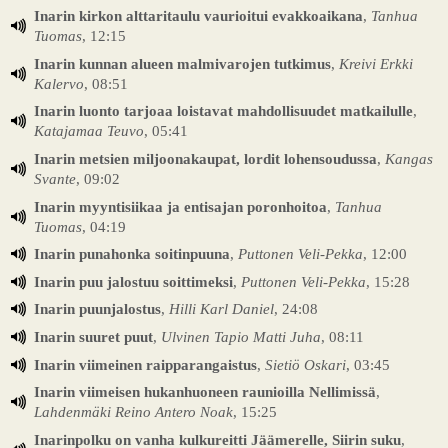
Inarin kirkon alttaritaulu vaurioitui evakkoaikana
,
Tanhua
Tuomas
, 12:15
Inarin kunnan alueen malmivarojen tutkimus
,
Kreivi Erkki
Kalervo
, 08:51
Inarin luonto tarjoaa loistavat mahdollisuudet matkailulle
,
Katajamaa Teuvo
, 05:41
Inarin metsien miljoonakaupat, lordit lohensoudussa
,
Kangas
Svante
, 09:02
Inarin myyntisiikaa ja entisajan poronhoitoa
,
Tanhua
Tuomas
, 04:19
Inarin punahonka soitinpuuna
,
Puttonen Veli-Pekka
, 12:00
Inarin puu jalostuu soittimeksi
,
Puttonen Veli-Pekka
, 15:28
Inarin puunjalostus
,
Hilli Karl Daniel
, 24:08
Inarin suuret puut
,
Ulvinen Tapio Matti Juha
, 08:11
Inarin viimeinen raipparangaistus
,
Sietiö Oskari
, 03:45
Inarin viimeisen hukanhuoneen raunioilla Nellimissä
,
Lahdenmäki Reino Antero Noak
, 15:25
Inarinpolku on vanha kulkureitti Jäämerelle, Siirin suku
,