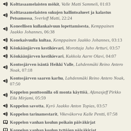
Kolttasaamelaisten mökit
,
Valle Matti Sammeli
, 01:03
Kolttasaamelaisten sukujen hallintoalueet ja kalastus
Petsamossa
,
Sverloff Matti
, 22:24
Koneellisen kullankaivuun lopettamisesta
,
Kemppainen
Jaakko Johannes
, 06:38
Konekaivuulla kultaa
,
Kemppainen Jaakko Johannes
, 03:13
Könkäänjärven kestikievari
,
Morottaja Juho Artturi
, 03:57
Könkäänjärven kestikievari
,
Kukkola Aarre Olavi
, 04:07
Kontosjärven isäntä Heikki Valle
,
Lahdenmäki Reino Antero
Noak
, 07:18
Kontosjärven saaren karhu
,
Lahdenmäki Reino Antero Noak
,
07:50
Koppelon ponttoonilla oli monta käyttöä
,
Afanasjeff Pirkko
Eila Mirjami
, 05:59
Koppelon savotta
,
Kyrö Jaakko Anton Topias
, 03:57
Koppelon tarinamestarit
,
Vikeväkorva Kalle Pentti
, 07:58
Koppelon vanhan koulun poikain päiväkirjat
Koppelon vanhan koulun tyttöjen päiväkirjat