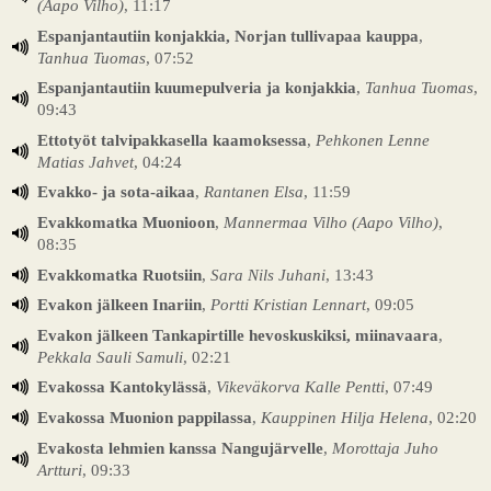
(Aapo Vilho)
, 11:17
Espanjantautiin konjakkia, Norjan tullivapaa kauppa
,
Tanhua Tuomas
, 07:52
Espanjantautiin kuumepulveria ja konjakkia
,
Tanhua Tuomas
,
09:43
Ettotyöt talvipakkasella kaamoksessa
,
Pehkonen Lenne
Matias Jahvet
, 04:24
Evakko- ja sota-aikaa
,
Rantanen Elsa
, 11:59
Evakkomatka Muonioon
,
Mannermaa Vilho (Aapo Vilho)
,
08:35
Evakkomatka Ruotsiin
,
Sara Nils Juhani
, 13:43
Evakon jälkeen Inariin
,
Portti Kristian Lennart
, 09:05
Evakon jälkeen Tankapirtille hevoskuskiksi, miinavaara
,
Pekkala Sauli Samuli
, 02:21
Evakossa Kantokylässä
,
Vikeväkorva Kalle Pentti
, 07:49
Evakossa Muonion pappilassa
,
Kauppinen Hilja Helena
, 02:20
Evakosta lehmien kanssa Nangujärvelle
,
Morottaja Juho
Artturi
, 09:33