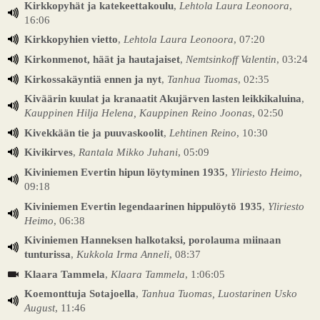
Kirkkopyhät ja katekeettakoulu
,
Lehtola Laura Leonoora
,
16:06
Kirkkopyhien vietto
,
Lehtola Laura Leonoora
, 07:20
Kirkonmenot, häät ja hautajaiset
,
Nemtsinkoff Valentin
, 03:24
Kirkossakäyntiä ennen ja nyt
,
Tanhua Tuomas
, 02:35
Kiväärin kuulat ja kranaatit Akujärven lasten leikkikaluina
,
Kauppinen Hilja Helena, Kauppinen Reino Joonas
, 02:50
Kivekkään tie ja puuvaskoolit
,
Lehtinen Reino
, 10:30
Kivikirves
,
Rantala Mikko Juhani
, 05:09
Kiviniemen Evertin hipun löytyminen 1935
,
Yliriesto Heimo
,
09:18
Kiviniemen Evertin legendaarinen hippulöytö 1935
,
Yliriesto
Heimo
, 06:38
Kiviniemen Hanneksen halkotaksi, porolauma miinaan
tunturissa
,
Kukkola Irma Anneli
, 08:37
Klaara Tammela
,
Klaara Tammela
, 1:06:05
Koemonttuja Sotajoella
,
Tanhua Tuomas, Luostarinen Usko
August
, 11:46