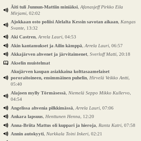
Äiti tuli Junnun-Mattiin miniäksi
,
Afanasjeff Pirkko Eila
Mirjami
, 02:02
Ajokkaan osto poliisi Alelalta Kessin savotan aikaan
,
Kangas
Svante
, 13:32
Aki Castren
,
Arrela Lauri
, 04:53
Akin kantamukset ja Ailin kämppä
,
Arrela Lauri
, 06:57
Akkajärven ahvenet ja järvitaimenet
,
Sverloff Matti
, 20:18
Akselin muistelmat
Akujärven kaupan asiakkaina kolttasaamelaiset
pororaitoineen, ensimmäinen puhelin
,
Hirvelä Veikko Antti
,
05:40
Alajoen mylly Törmäsessä
,
Niemelä Seppo Mikko Kullervo
,
04:54
Angelissa ahvenia pilkkimässä
,
Arrela Lauri
, 07:06
Ankara lapsuus
,
Henttunen Henna
, 12:20
Anna-Briita Mattus oli kuppari ja hieroja
,
Ranta Katri
, 07:58
Annin autokyyti
,
Nurkkala Toini Inkeri
, 02:21