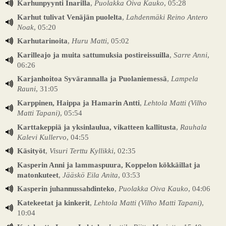
Karhunpyynti Inarilla
,
Puolakka Oiva Kauko
, 05:28
Karhut tulivat Venäjän puolelta
,
Lahdenmäki Reino Antero
Noak
, 05:20
Karhutarinoita
,
Huru Matti
, 05:02
Karilleajo ja muita sattumuksia postireissuilla
,
Sarre Anni
,
06:26
Karjanhoitoa Syvärannalla ja Puolaniemessä
,
Lampela
Rauni
, 31:05
Karppinen, Haippa ja Hamarin Antti
,
Lehtola Matti (Vilho
Matti Tapani)
, 05:54
Karttakeppiä ja yksinlaulua, vikatteen kallitusta
,
Rauhala
Kalevi Kullervo
, 04:55
Käsityöt
,
Visuri Terttu Kyllikki
, 02:35
Kasperin Anni ja lammaspuura, Koppelon kökkäillat ja
matonkuteet
,
Jääskö Eila Anita
, 03:53
Kasperin juhannussahdinteko
,
Puolakka Oiva Kauko
, 04:06
Katekeetat ja kinkerit
,
Lehtola Matti (Vilho Matti Tapani)
,
10:04