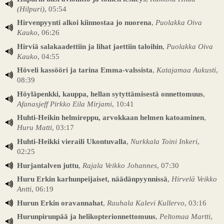
(Hilpuri)
, 05:54
Hirvenpyynti alkoi kiinnostaa jo nuorena
,
Puolakka Oiva
Kauko
, 06:26
Hirviä salakaadettiin ja lihat jaettiin taloihin
,
Puolakka Oiva
Kauko
, 04:55
Höveli kassööri ja tarina Emma-valssista
,
Katajamaa Aukusti
,
08:39
Höyläpenkki, kauppa, hellan sytyttämisestä onnettomuus
,
Afanasjeff Pirkko Eila Mirjami
, 10:41
Huhti-Heikin helmireppu, arvokkaan helmen katoaminen
,
Huru Matti
, 03:17
Huhti-Heikki vieraili Ukontuvalla
,
Nurkkala Toini Inkeri
,
02:25
Hurjantalven juttu
,
Rajala Veikko Johannes
, 07:30
Huru Erkin karhunpeijaiset, näädänpyynnissä
,
Hirvelä Veikko
Antti
, 06:19
Hurun Erkin oravannahat
,
Rauhala Kalevi Kullervo
, 03:16
Hurunpirunpää ja helikopterionnettomuus
,
Peltomaa Martti
,