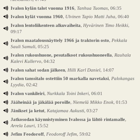
Ivalon kylän talot vuonna 1916
,
Tanhua Tuomas
, 06:35
Ivalon kylät vuonna 1960
,
Ulvinen Tapio Matti Juha
, 06:40
Ivalon lentoliikenteen alkuvaiheita
,
Hyvärinen Timo Heikki
,
09:17
Ivalon maatalousnäyttely 1966 ja traktorin osto
,
Pekkala
Sauli Samuli
, 05:25
Ivalon rukoushuone, pesutalkoot rukoushuoneella
,
Rauhala
Kalevi Kullervo
, 04:32
Ivalon sahat sodan jälkeen
,
Hilli Karl Daniel
, 14:07
Ivalon tanssitalo ostettiin 50 markalla navetaksi
,
Palokangas
Lyydia
, 02:42
Ivalon vankileiri
,
Nurkkala Toini Inkeri
, 06:01
Jääheinää ja jäkälää poroille
,
Niemelä Mikko Enok
, 01:53
Jänikset ja ketut
,
Katajamaa Aukusti
, 03:27
Jatkosodan käynnistyminen Ivalossa ja lähtö rintamalle
,
Arrela Lauri
, 15:52
Jefim Feodoroff
,
Feodoroff Jefim
, 59:02