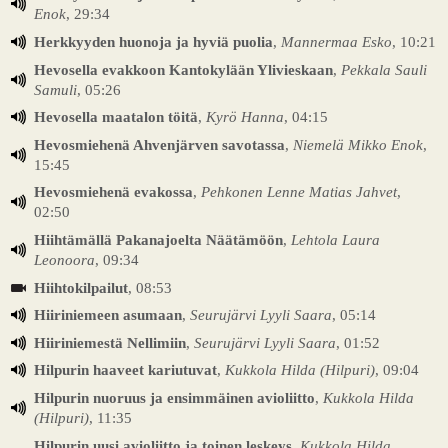
Enok
, 29:34
Herkkyyden huonoja ja hyviä puolia
,
Mannermaa Esko
, 10:21
Hevosella evakkoon Kantokylään Ylivieskaan
,
Pekkala Sauli
Samuli
, 05:26
Hevosella maatalon töitä
,
Kyrö Hanna
, 04:15
Hevosmiehenä Ahvenjärven savotassa
,
Niemelä Mikko Enok
,
15:45
Hevosmiehenä evakossa
,
Pehkonen Lenne Matias Jahvet
,
02:50
Hiihtämällä Pakanajoelta Näätämöön
,
Lehtola Laura
Leonoora
, 09:34
Hiihtokilpailut
, 08:53
Hiiriniemeen asumaan
,
Seurujärvi Lyyli Saara
, 05:14
Hiiriniemestä Nellimiin
,
Seurujärvi Lyyli Saara
, 01:52
Hilpurin haaveet kariutuvat
,
Kukkola Hilda (Hilpuri)
, 09:04
Hilpurin nuoruus ja ensimmäinen avioliitto
,
Kukkola Hilda
(Hilpuri)
, 11:35
Hilpurin uusi avioliitto ja toinen leskeys
,
Kukkola Hilda