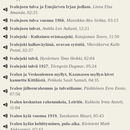
Ivalojoen tulva ja Enojärven Irjan jodlaus
,
Linna Elsa
Amanda
, 02:25
Ivalojoen tulva vuonna 1966
,
Mansikka-Aho Sirkka
, 03:15
Ivalojoen tulvat
,
Anttila Leo Aukusti
, 12:21
Ivalojoki - Kultainen erämaajoki
,
Katajamaa Teuvo
, 11:50
Ivalojoki kulkuväylänä, oravan syöntiä
,
Vikeväkorva Kalle
Pentti
, 02:37
Ivalojoki tulvii
,
Hyvärinen Timo Heikki
, 02:04
Ivalojoki tulvii 1927
,
Törngvist Dagmar
, 05:24
Ivalon ja Veskoniemen myllyt, Kaamasen myllyn kivet
kannettu Kittilästä
,
Pekkala Sauli Samuli
, 04:35
Ivalon jälleenrakennus ja tulvatilanne
,
Pääkkönen Eero Ensio
,
07:56
Ivalon keskustan rakennuksia, Leiritie
,
Kukkola Irma Anneli
,
11:04
Ivalon kylä vuonna 1919
,
Tanskanen Mauri
, 05:43
Ivalon kylän kehittyminen, pula-aika
,
Kiviniemi Matti
Aleksanteri
, 07:43