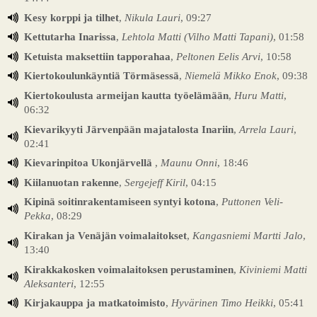
Kesy korppi ja tilhet
,
Nikula Lauri
, 09:27
Kettutarha Inarissa
,
Lehtola Matti (Vilho Matti Tapani)
, 01:58
Ketuista maksettiin tapporahaa
,
Peltonen Eelis Arvi
, 10:58
Kiertokoulunkäyntiä Törmäsessä
,
Niemelä Mikko Enok
, 09:38
Kiertokoulusta armeijan kautta työelämään
,
Huru Matti
,
06:32
Kievarikyyti Järvenpään majatalosta Inariin
,
Arrela Lauri
,
02:41
Kievarinpitoa Ukonjärvellä
,
Maunu Onni
, 18:46
Kiilanuotan rakenne
,
Sergejeff Kiril
, 04:15
Kipinä soitinrakentamiseen syntyi kotona
,
Puttonen Veli-
Pekka
, 08:29
Kirakan ja Venäjän voimalaitokset
,
Kangasniemi Martti Jalo
,
13:40
Kirakkakosken voimalaitoksen perustaminen
,
Kiviniemi Matti
Aleksanteri
, 12:55
Kirjakauppa ja matkatoimisto
,
Hyvärinen Timo Heikki
, 05:41