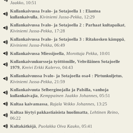
Jaakko
, 10:51
Kullankaivussa Ivalo- ja Sotajoella 1 : Elantoa
kullankaivulla
,
Kiviniemi Jussa-Pekka
, 12:29
Kullankaivussa Ivalo- ja Sotajoella 2 : Parhaat kultapaikat
,
Kiviniemi Jussa-Pekka
, 17:28
Kullankaivussa Ivalo- ja Sotajoella 3 : Ritakosken kämppä
,
Kiviniemi Jussa-Pekka
, 06:49
Kullankaivussa Miessijoella
,
Morottaja Pekka
, 10:01
Kullankaivuukursseja työttömille, Vehviläinen Sotajoelle
1979
,
Kreivi Erkki Kalervo
, 04:43
Kullankaivuussa Ivalo- ja Sotajoella osa4 : Pirtunkuljetus
,
Kiviniemi Jussa-Pekka
, 21:59
Kullankaivuuta Selberginojalla ja Palsilla, vanhoja
kullankaivajia
,
Kemppainen Jaakko Johannes
, 05:51
Kultaa kaivamassa
,
Rajala Veikko Johannes
, 13:25
Kultaa löytyi pakkastiaisista huolimatta
,
Lehtinen Reino
,
06:22
Kultakätköjä
,
Puolakka Oiva Kauko
, 05:41