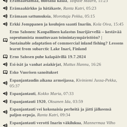
Erämaaelämää, nuotalla kalaa
,
Taipale Maarit
, 11:23
Erämaakirkko ja hätäkaste
,
Ranta Katri
, 05:23
Erämaan sattumuksia
,
Morottaja Pekka
, 05:15
Erkki Jomppanen ja koulujen saanti Inariin
,
Kola Oiva
, 15:45
Erno Salonen: Kaupallinen kalastus Inarijärvellä – kestävää
sopeutumista muuttuvaan toimintaympäristöön? |
Sustainable adaptation of commercial inland fishing? Lessons
learnt from subarctic Lake Inari, Finland
Erno Salosen puhe kalapäivillä 19.7.2024
Esi-isät ja vanhat asiakirjat
,
Mattus Hannu
, 16:26
Esko Vuorisen sanoitukset
Espanjantaudin aikana armeijassa
,
Kiviniemi Jussa-Pekka
,
05:37
Espanjantauti
,
Kokko Maria
, 07:33
Espanjantauti 1920
,
Oksanen Ida
, 03:59
Espanjantauti vei kokonaisia perheitä ja jätti jälkeensä
paljon orpoja
,
Ranta Katri
, 09:34
Espanjantauti verotti Inarin väkilukua
,
Mannermaa Vilho