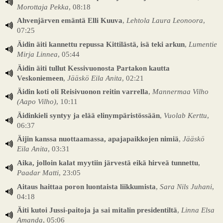
Morottaja Pekka
, 08:18
Ahvenjärven emäntä Elli Kuuva
,
Lehtola Laura Leonoora
,
07:25
Äidin äiti kannettu repussa Kittilästä, isä teki arkun
,
Lumentie
Mirja Linnea
, 05:44
Äidin äiti tullut Kessivuonosta Partakon kautta
Veskoniemeen
,
Jääskö Eila Anita
, 02:21
Äidin koti oli Reisivuonon reitin varrella
,
Mannermaa Vilho
(Aapo Vilho)
, 10:11
Äidinkieli syntyy ja elää elinympäristössään
,
Vuolab Kerttu
,
06:37
Äijin kanssa nuottaamassa, apajapaikkojen nimiä
,
Jääskö
Eila Anita
, 03:31
Aika, jolloin kalat myytiin järvestä eikä hirveä tunnettu
,
Paadar Matti
, 23:05
Aitaus haittaa poron luontaista liikkumista
,
Sara Nils Juhani
,
04:18
Äiti kutoi Jussi-paitoja ja sai mitalin presidentiltä
,
Linna Elsa
Amanda
, 05:06