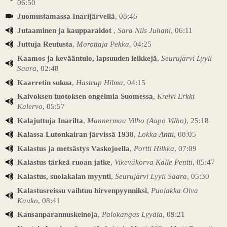
06:50
Juomustamassa Inarijärvellä
, 08:46
Jutaaminen ja kaupparaidot
,
Sara Nils Juhani
, 06:11
Juttuja Reutusta
,
Morottaja Pekka
, 04:25
Kaamos ja kevääntulo, lapsuuden leikkejä
,
Seurujärvi Lyyli
Saara
, 02:48
Kaarretin sukua
,
Hastrup Hilma
, 04:15
Kaivoksen tuotoksen ongelmia Suomessa
,
Kreivi Erkki
Kalervo
, 05:57
Kalajuttuja Inarilta
,
Mannermaa Vilho (Aapo Vilho)
, 25:18
Kalassa Lutonkairan järvissä 1938
,
Lokka Antti
, 08:05
Kalastus ja metsästys Vaskojoella
,
Portti Hilkka
, 07:09
Kalastus tärkeä ruoan jatke
,
Vikeväkorva Kalle Pentti
, 05:47
Kalastus, suolakalan myynti
,
Seurujärvi Lyyli Saara
, 05:30
Kalastusreissu vaihtuu hirvenpyynniksi
,
Puolakka Oiva
Kauko
, 08:41
Kansanparannuskeinoja
,
Palokangas Lyydia
, 09:21