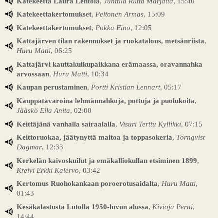
Katekeetta Laura Lehtola
,
Junttila Riitta Marjatta
, 15:40
Katekeettakertomukset
,
Peltonen Armas
, 15:09
Katekeettakertomukset
,
Pokka Eino
, 12:05
Kattajärven tilan rakennukset ja ruokatalous, metsänriista
,
Huru Matti
, 06:25
Kattajärvi kauttakulkupaikkana erämaassa, oravannahka
arvossaan
,
Huru Matti
, 10:34
Kaupan perustaminen
,
Portti Kristian Lennart
, 05:17
Kauppatavaroina lehmännahkoja, pottuja ja puolukoita
,
Jääskö Eila Anita
, 02:00
Keittäjänä vanhalla sairaalalla
,
Visuri Terttu Kyllikki
, 07:15
Keittoruokaa, jäätynyttä maitoa ja toppasokeria
,
Törngvist
Dagmar
, 12:33
Kerkelän kaivoskuilut ja emäkalliokullan etsiminen 1899
,
Kreivi Erkki Kalervo
, 03:42
Kertomus Ruohokankaan poroerotusaidalta
,
Huru Matti
,
01:43
Kesäkalastusta Lutolla 1950-luvun alussa
,
Kivioja Pertti
,
14:44