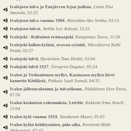
Ivalojoen tulva ja Enojärven Irjan jodlaus
,
Linna Elsa
Amanda
, 02:25
Ivalojoen tulva vuonna 1966
,
Mansikka-Aho Sirkka
, 03:15
Ivalojoen tulvat
,
Anttila Leo Aukusti
, 12:21
Ivalojoki - Kultainen erämaajoki
,
Katajamaa Teuvo
, 11:50
Ivalojoki kulkuväylänä, oravan syöntiä
,
Vikeväkorva Kalle
Pentti
, 02:37
Ivalojoki tulvii
,
Hyvärinen Timo Heikki
, 02:04
Ivalojoki tulvii 1927
,
Törngvist Dagmar
, 05:24
Ivalon ja Veskoniemen myllyt, Kaamasen myllyn kivet
kannettu Kittilästä
,
Pekkala Sauli Samuli
, 04:35
Ivalon jälleenrakennus ja tulvatilanne
,
Pääkkönen Eero Ensio
,
07:56
Ivalon keskustan rakennuksia, Leiritie
,
Kukkola Irma Anneli
,
11:04
Ivalon kylä vuonna 1919
,
Tanskanen Mauri
, 05:43
Ivalon kylän kehittyminen, pula-aika
,
Kiviniemi Matti
Aleksanteri
, 07:43