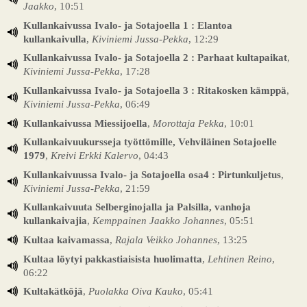
Jaakko
, 10:51
Kullankaivussa Ivalo- ja Sotajoella 1 : Elantoa
kullankaivulla
,
Kiviniemi Jussa-Pekka
, 12:29
Kullankaivussa Ivalo- ja Sotajoella 2 : Parhaat kultapaikat
,
Kiviniemi Jussa-Pekka
, 17:28
Kullankaivussa Ivalo- ja Sotajoella 3 : Ritakosken kämppä
,
Kiviniemi Jussa-Pekka
, 06:49
Kullankaivussa Miessijoella
,
Morottaja Pekka
, 10:01
Kullankaivuukursseja työttömille, Vehviläinen Sotajoelle
1979
,
Kreivi Erkki Kalervo
, 04:43
Kullankaivuussa Ivalo- ja Sotajoella osa4 : Pirtunkuljetus
,
Kiviniemi Jussa-Pekka
, 21:59
Kullankaivuuta Selberginojalla ja Palsilla, vanhoja
kullankaivajia
,
Kemppainen Jaakko Johannes
, 05:51
Kultaa kaivamassa
,
Rajala Veikko Johannes
, 13:25
Kultaa löytyi pakkastiaisista huolimatta
,
Lehtinen Reino
,
06:22
Kultakätköjä
,
Puolakka Oiva Kauko
, 05:41