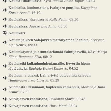
Koulua Ruottukassa
,
Kyrö Jaakko Anton Topias
, 04:04
Kouluaika, koulumatkat, Ivalojoen puusilta
,
Karppinen
Kreeta Anneli
, 16:10
Kouluaikaa
,
Vikeväkorva Kalle Pentti
, 09:30
Kouluaikaa
,
Jääskö Eila Anita
, 05:50
Koulukari
Koulun jälkeen Solojärven metsätyömaalle töihin
,
Koponen
Alpi Henrik
, 09:33
Koulunkäyntiä ja asuntolaelämää Salmijärvellä
,
Kässi Marja
Elina, Rantanen Elsa
, 08:12
Kouluretki kullanhuuhdontamaille, Eevertin hipun
löytöaikoja
,
Rauhala Kalevi Kullervo
, 04:52
Kouluun ja piiaksi, Lahja-tyttö putoaa likakaivoon
,
Hanhivaara Irma Onerva
, 05:29
Kuhmosta Petsamoon, kapteenin komennus
,
Morottaja Juho
Artturi
, 07:35
Kuivajärven raamisaha
,
Peltomaa Martti
, 05:48
Kuivajärven raamisaha
,
Huru Matti
, 03:04