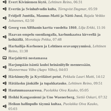
Evert Kiviniemen löytö
,
Lehtinen Reino
, 06:31
Evertin ja Svinhufvudin kulta
,
Törngvist Dagmar
, 05:59
Fridjoff Junttila, Maunus-Matti ja Nätti-Jussi
,
Rajala Veikko
Johannes
, 02:50
Georg von Alfthanin kartta vuodelta 1860
,
Lilja Erkki
, 11:16
Haavan ompelu suonilangalla, karhunkaatoa kirveellä ja
keihäällä
,
Morottaja Pekka
, 07:48
Harhailija-Korhonen ja Lehtinen oravanpyynnissä
,
Lehtinen
Reino
, 11:38
Harjahirttä nostamassa
Harjunpään isäntä lauloi heinäniitylle mennessään
,
Mannermaa Vilho (Aapo Vilho)
, 04:03
Härkinmylly ja Kyröläiset potut
,
Pekkala Lauri Matti
, 14:12
Hätälasku jänkälle ja tupakkatauko
,
Lehtinen Reino
, 09:51
Hautuumaasaaressa
,
Puolakka Oiva Kauko
, 05:05
Heikki Kangasniemi ja Uno Waenerberg
,
Sietiö Oskari
, 07:32
Heikun hallinpullo täynnä kultaa
,
Puolakka Oiva Kauko
,
05:03