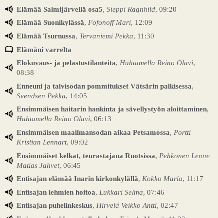
Elämää Salmijärvellä osa5
,
Sieppi Ragnhild
, 09:20
Elämää Suonikylässä
,
Fofonoff Mari
, 12:09
Elämää Tsurnussa
,
Tervaniemi Pekka
, 11:30
Elämäni varrelta
Elokuvaus- ja pelastustilanteita
,
Huhtamella Reino Olavi
,
08:38
Enneuni ja talvisodan pommitukset Vätsärin palkisessa
,
Svendsen Pekka
, 14:05
Ensimmäisen haitarin hankinta ja sävellystyön aloittaminen
,
Huhtamella Reino Olavi
, 06:13
Ensimmäisen maailmansodan aikaa Petsamossa
,
Portti
Kristian Lennart
, 09:02
Ensimmäiset kelkat, teurastajana Ruotsissa
,
Pehkonen Lenne
Matias Jahvet
, 06:45
Entisajan elämää Inarin kirkonkylällä
,
Kokko Maria
, 11:17
Entisajan lehmien hoitoa
,
Lukkari Selma
, 07:46
Entisajan puhelinkeskus
,
Hirvelä Veikko Antti
, 02:47