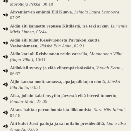
Morottaja Pekka
, 08:18
Ahvenjärven emäntä Elli Kuuva
,
Lehtola Laura Leonoora
,
07:25
Äidin äiti kannettu repussa Kittilästä, isä teki arkun
,
Lumentie
Mirja Linnea
, 05:44
Äidin äiti tullut Kessivuonosta Partakon kautta
Veskoniemeen
,
Jääskö Eila Anita
, 02:21
Äidin koti oli Reisivuonon reitin varrella
,
Mannermaa Vilho
(Aapo Vilho)
, 10:11
Äidinkieli syntyy ja elää elinympäristössään
,
Vuolab Kerttu
,
06:37
Äijin kanssa nuottaamassa, apajapaikkojen nimiä
,
Jääskö
Eila Anita
, 03:31
Aika, jolloin kalat myytiin järvestä eikä hirveä tunnettu
,
Paadar Matti
, 23:05
Aitaus haittaa poron luontaista liikkumista
,
Sara Nils Juhani
,
04:18
Äiti kutoi Jussi-paitoja ja sai mitalin presidentiltä
,
Linna Elsa
Amanda
, 05:06