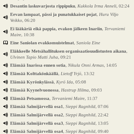
Desantin laskuvarjosta rippipuku
,
Kukkola Irma Anneli
, 02:24
Eevan lampaat, pässi ja punatukkaiset pojat
,
Huru Viljo
Veikko
, 06:20
Ei lääkäriä eikä pappia, evakon jälkeen Inariin
,
Tervaniemi
Maire
, 10:38
Eine Saniolan evakkomuistelmat
,
Saniola Eine
Eläkkeelle Metsähallituksen organisaatiouudistusten aikana
,
Ulvinen Tapio Matti Juha
, 09:21
Elämää Inarissa ennen sotia
,
Nikula Onni Armas
, 14:05
Elämää Kolttakönkäällä
,
Lietoff Yrjö
, 13:32
Elämää Kyrönkylässä
,
Kyrö Ida
, 05:08
Elämää Kyynelvuonossa
,
Hastrup Hilma
, 09:03
Elämää Petsamossa
,
Tervaniemi Maire
, 11:37
Elämää Salmijärvellä osa1
,
Sieppi Ragnhild
, 07:06
Elämää Salmijärvellä osa2
,
Sieppi Ragnhild
, 22:42
Elämää Salmijärvellä osa3
,
Sieppi Ragnhild
, 13:05
Elämää Salmijärvellä osa4
,
Sieppi Ragnhild
, 09:40