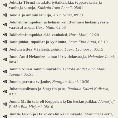
Johtaja Törmä noudatti työaikalakia, toppasokeria ja
vanhoja sanoja
,
Kukkola Irma Anneli
, 05:01
Joikua ja ämmin lauluja
,
Aikio Senja
, 09:31
Jokihelmisimpukan ja helmen kehittyminen hiekanjyvästä
vaativat aikaa
,
Huru Matti
, 02:58
Jokihelmisimpukka elää vanhaksi
,
Huru Matti
, 02:20
Joulujuhlat, tupaillat ja kyläluuta
,
Sarre Eino Arvid
, 03:10
Joulunviettoa Väylässä
,
Lehtola Laura Leonoora
, 05:15
Jouni Antti Helander - amatöörivalokuvaaja
,
Helander Jouni
,
08:47
Jounin Niilan Jounin maraton
,
Lehtola Matti (Vilho Matti
Tapani)
, 05:51
Jounin poronsarvijauhe
,
Nuorgam Jouni
, 10:30
Juhannussiivous ja Singerin pesu
,
Rauhala Kalevi Kullervo
,
03:35
Junnu-Matin talo oli Koppelon kylän keskuspaikka
,
Afanasjeff
Pirkko Eila Mirjami
, 08:10
Juntti-Heikin ja Halko-Matin karhunkaato
,
Morottaja Pekka
,