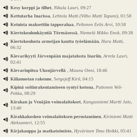
Kesy korppi ja tilhet
,
Nikula Lauri
, 09:27
Kettutarha Inarissa
,
Lehtola Matti (Vilho Matti Tapani)
, 01:58
Ketuista maksettiin tapporahaa
,
Peltonen Eelis Arvi
, 10:58
Kiertokoulunkäyntiä Törmäsessä
,
Niemelä Mikko Enok
, 09:38
Kiertokoulusta armeijan kautta työelämään
,
Huru Matti
,
06:32
Kievarikyyti Järvenpään majatalosta Inariin
,
Arrela Lauri
,
02:41
Kievarinpitoa Ukonjärvellä
,
Maunu Onni
, 18:46
Kiilanuotan rakenne
,
Sergejeff Kiril
, 04:15
Kipinä soitinrakentamiseen syntyi kotona
,
Puttonen Veli-
Pekka
, 08:29
Kirakan ja Venäjän voimalaitokset
,
Kangasniemi Martti Jalo
,
13:40
Kirakkakosken voimalaitoksen perustaminen
,
Kiviniemi Matti
Aleksanteri
, 12:55
Kirjakauppa ja matkatoimisto
,
Hyvärinen Timo Heikki
, 05:41