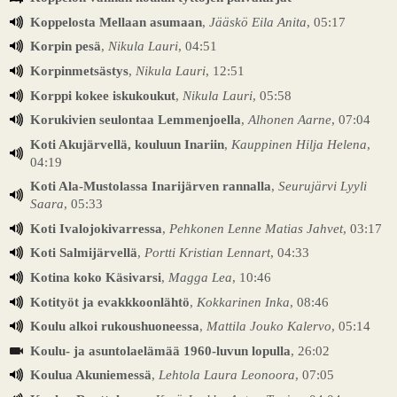
Koppelosta Mellaan asumaan
,
Jääskö Eila Anita
, 05:17
Korpin pesä
,
Nikula Lauri
, 04:51
Korpinmetsästys
,
Nikula Lauri
, 12:51
Korppi kokee iskukoukut
,
Nikula Lauri
, 05:58
Korukivien seulontaa Lemmenjoella
,
Alhonen Aarne
, 07:04
Koti Akujärvellä, kouluun Inariin
,
Kauppinen Hilja Helena
,
04:19
Koti Ala-Mustolassa Inarijärven rannalla
,
Seurujärvi Lyyli
Saara
, 05:33
Koti Ivalojokivarressa
,
Pehkonen Lenne Matias Jahvet
, 03:17
Koti Salmijärvellä
,
Portti Kristian Lennart
, 04:33
Kotina koko Käsivarsi
,
Magga Lea
, 10:46
Kotityöt ja evakkkoonlähtö
,
Kokkarinen Inka
, 08:46
Koulu alkoi rukoushuoneessa
,
Mattila Jouko Kalervo
, 05:14
Koulu- ja asuntolaelämää 1960-luvun lopulla
, 26:02
Koulua Akuniemessä
,
Lehtola Laura Leonoora
, 07:05