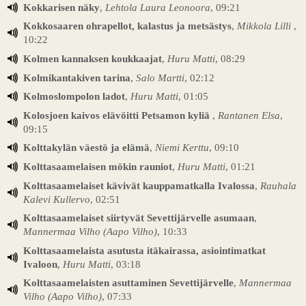
Kokkarisen näky
,
Lehtola Laura Leonoora
, 09:21
Kokkosaaren ohrapellot, kalastus ja metsästys
,
Mikkola Lilli
,
10:22
Kolmen kannaksen koukkaajat
,
Huru Matti
, 08:29
Kolmikantakiven tarina
,
Salo Martti
, 02:12
Kolmoslompolon ladot
,
Huru Matti
, 01:05
Kolosjoen kaivos elävöitti Petsamon kyliä
,
Rantanen Elsa
,
09:15
Kolttakylän väestö ja elämä
,
Niemi Kerttu
, 09:10
Kolttasaamelaisen mökin rauniot
,
Huru Matti
, 01:21
Kolttasaamelaiset kävivät kauppamatkalla Ivalossa
,
Rauhala
Kalevi Kullervo
, 02:51
Kolttasaamelaiset siirtyvät Sevettijärvelle asumaan
,
Mannermaa Vilho (Aapo Vilho)
, 10:33
Kolttasaamelaista asutusta itäkairassa, asiointimatkat
Ivaloon
,
Huru Matti
, 03:18
Kolttasaamelaisten asuttaminen Sevettijärvelle
,
Mannermaa
Vilho (Aapo Vilho)
, 07:33