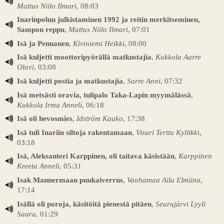
Mattus Niilo Ilmari
, 08:03
Inarinpolun julkistaminen 1992 ja reitin merkitseminen,
Sampon reppu
,
Mattus Niilo Ilmari
, 07:01
Isä ja Pennanen
,
Kiviniemi Heikki
, 08:00
Isä kuljetti moottoripyörällä matkustajia
,
Kukkola Aarre
Olavi
, 03:08
Isä kuljetti postia ja matkustajia
,
Sarre Anni
, 07:32
Isä metsästi oravia, tulipalo Taka-Lapin myymälässä
,
Kukkola Irma Anneli
, 06:18
Isä oli hevosmies
,
Idström Kauko
, 17:38
Isä tuli Inariin siltoja rakentamaan
,
Visuri Terttu Kyllikki
,
03:18
Isä, Aleksanteri Karppinen, oli taitava käsistään
,
Karppinen
Kreeta Anneli
, 05:31
Isak Mannermaan puukaiverrus
,
Vanhamaa Aila Elmiina
,
17:14
Isällä oli poroja, käsitöitä pienestä pitäen
,
Seurujärvi Lyyli
Saara
, 01:29