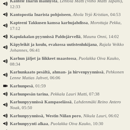
Kantele Inarin männystä
,
Lehtola Matti (Vilho Matti Tapani)
,
12:33
Kantopostia Inarista pohjoiseen
,
Ahola Yrjö Kristian
, 04:53
Kapteeni Takkusen kanssa karhujahdissa
,
Morottaja Pekka
,
17:12
Kapulakalan pyynnissä Paldojärvellä
,
Maunu Onni
, 14:02
Käpyleikit ja koulu, evakossa uutistenlukijana
,
Rajala Veikko
Johannes
, 06:41
Karhun jäljet ja liikkeet maastossa
,
Puolakka Oiva Kauko
,
08:34
Karhunkaato pesältä, ahman- ja hirvenpyynnissä
,
Pehkonen
Lenne Matias Jahvet
, 06:06
Karhunpesä
, 01:59
Karhunpesän tarina
,
Pekkala Lauri Matti
, 07:38
Karhunpyynnissä Kampaselässä
,
Lahdenmäki Reino Antero
Noak
, 05:50
Karhunpyynnissä, Westin Niilan poro
,
Nikula Lauri
, 06:02
Karhunpyynti alkaa
,
Puolakka Oiva Kauko
, 10:30