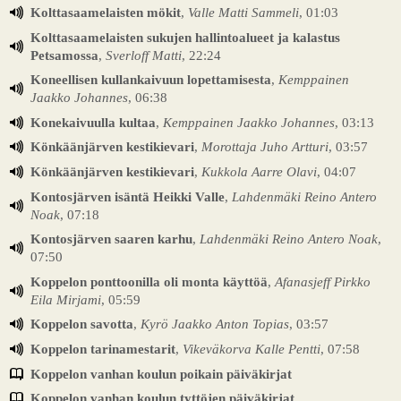
Kolttasaamelaisten mökit
,
Valle Matti Sammeli
, 01:03
Kolttasaamelaisten sukujen hallintoalueet ja kalastus
Petsamossa
,
Sverloff Matti
, 22:24
Koneellisen kullankaivuun lopettamisesta
,
Kemppainen
Jaakko Johannes
, 06:38
Konekaivuulla kultaa
,
Kemppainen Jaakko Johannes
, 03:13
Könkäänjärven kestikievari
,
Morottaja Juho Artturi
, 03:57
Könkäänjärven kestikievari
,
Kukkola Aarre Olavi
, 04:07
Kontosjärven isäntä Heikki Valle
,
Lahdenmäki Reino Antero
Noak
, 07:18
Kontosjärven saaren karhu
,
Lahdenmäki Reino Antero Noak
,
07:50
Koppelon ponttoonilla oli monta käyttöä
,
Afanasjeff Pirkko
Eila Mirjami
, 05:59
Koppelon savotta
,
Kyrö Jaakko Anton Topias
, 03:57
Koppelon tarinamestarit
,
Vikeväkorva Kalle Pentti
, 07:58
Koppelon vanhan koulun poikain päiväkirjat
Koppelon vanhan koulun tyttöjen päiväkirjat