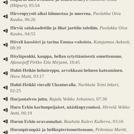
(Hilpuri)
, 05:54
Hirvenpyynti alkoi kiinnostaa jo nuorena
,
Puolakka Oiva
Kauko
, 06:26
Hirviä salakaadettiin ja lihat jaettiin taloihin
,
Puolakka Oiva
Kauko
, 04:55
Höveli kassööri ja tarina Emma-valssista
,
Katajamaa Aukusti
,
08:39
Höyläpenkki, kauppa, hellan sytyttämisestä onnettomuus
,
Afanasjeff Pirkko Eila Mirjami
, 10:41
Huhti-Heikin helmireppu, arvokkaan helmen katoaminen
,
Huru Matti
, 03:17
Huhti-Heikki vieraili Ukontuvalla
,
Nurkkala Toini Inkeri
,
02:25
Hurjantalven juttu
,
Rajala Veikko Johannes
, 07:30
Huru Erkin karhunpeijaiset, näädänpyynnissä
,
Hirvelä Veikko
Antti
, 06:19
Hurun Erkin oravannahat
,
Rauhala Kalevi Kullervo
, 03:16
Hurunpirunpää ja helikopterionnettomuus
,
Peltomaa Martti
,