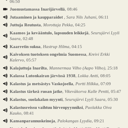
06:50
Juomustamassa Inarijärvellä
, 08:46
Jutaaminen ja kaupparaidot
,
Sara Nils Juhani
, 06:11
Juttuja Reutusta
,
Morottaja Pekka
, 04:25
Kaamos ja kevääntulo, lapsuuden leikkejä
,
Seurujärvi Lyyli
Saara
, 02:48
Kaarretin sukua
,
Hastrup Hilma
, 04:15
Kaivoksen tuotoksen ongelmia Suomessa
,
Kreivi Erkki
Kalervo
, 05:57
Kalajuttuja Inarilta
,
Mannermaa Vilho (Aapo Vilho)
, 25:18
Kalassa Lutonkairan järvissä 1938
,
Lokka Antti
, 08:05
Kalastus ja metsästys Vaskojoella
,
Portti Hilkka
, 07:09
Kalastus tärkeä ruoan jatke
,
Vikeväkorva Kalle Pentti
, 05:47
Kalastus, suolakalan myynti
,
Seurujärvi Lyyli Saara
, 05:30
Kalastusreissu vaihtuu hirvenpyynniksi
,
Puolakka Oiva
Kauko
, 08:41
Kansanparannuskeinoja
,
Palokangas Lyydia
, 09:21