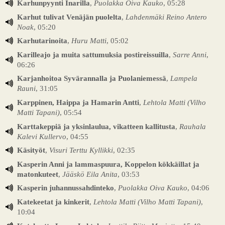
Karhunpyynti Inarilla
,
Puolakka Oiva Kauko
, 05:28
Karhut tulivat Venäjän puolelta
,
Lahdenmäki Reino Antero
Noak
, 05:20
Karhutarinoita
,
Huru Matti
, 05:02
Karilleajo ja muita sattumuksia postireissuilla
,
Sarre Anni
,
06:26
Karjanhoitoa Syvärannalla ja Puolaniemessä
,
Lampela
Rauni
, 31:05
Karppinen, Haippa ja Hamarin Antti
,
Lehtola Matti (Vilho
Matti Tapani)
, 05:54
Karttakeppiä ja yksinlaulua, vikatteen kallitusta
,
Rauhala
Kalevi Kullervo
, 04:55
Käsityöt
,
Visuri Terttu Kyllikki
, 02:35
Kasperin Anni ja lammaspuura, Koppelon kökkäillat ja
matonkuteet
,
Jääskö Eila Anita
, 03:53
Kasperin juhannussahdinteko
,
Puolakka Oiva Kauko
, 04:06
Katekeetat ja kinkerit
,
Lehtola Matti (Vilho Matti Tapani)
,
10:04