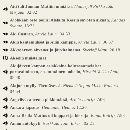
Äiti tuli Junnun-Mattiin miniäksi
,
Afanasjeff Pirkko Eila
Mirjami
, 02:02
Ajokkaan osto poliisi Alelalta Kessin savotan aikaan
,
Kangas
Svante
, 13:32
Aki Castren
,
Arrela Lauri
, 04:53
Akin kantamukset ja Ailin kämppä
,
Arrela Lauri
, 06:57
Akkajärven ahvenet ja järvitaimenet
,
Sverloff Matti
, 20:18
Akselin muistelmat
Akujärven kaupan asiakkaina kolttasaamelaiset
pororaitoineen, ensimmäinen puhelin
,
Hirvelä Veikko Antti
,
05:40
Alajoen mylly Törmäsessä
,
Niemelä Seppo Mikko Kullervo
,
04:54
Angelissa ahvenia pilkkimässä
,
Arrela Lauri
, 07:06
Ankara lapsuus
,
Henttunen Henna
, 12:20
Anna-Briita Mattus oli kuppari ja hieroja
,
Ranta Katri
, 07:58
Annin autokyyti
,
Nurkkala Toini Inkeri
, 02:21