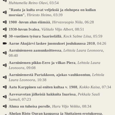
Huhtamella Reino Olavi
, 03:54
"Rauta ja kulta ovat veljeksiä ja elohopea on kullan
morsian"
,
Yliriesto Heimo
, 03:39
1900 -luvun alun elämää
,
Hirvasvuopio Niila
, 06:28
1930-luvun Ivaloa
,
Välitalo Viljo Albert
, 08:51
30-vuotinen työura Saariselällä
,
Kock Salme Liisa
, 05:59
Aarne Akujärvi laskee juomukset joulukuussa 2010
, 04:26
Aarniniemeen aamunkoitteessa
,
Lehtola Laura Leonoora
,
08:40
Aarniniemen pikku-Eero ja vilkas Piera
,
Lehtola Laura
Leonoora
, 09:08
Aarniniemestä Partakkoon, ajokas vauhkoontuu
,
Lehtola
Laura Leonoora
, 10:38
Aatu Karppinen sai eniten kultaa v. 1908
,
Kokko Kaisa
, 07:34
Aavesavotan jälkeisiä hakkuita Inarissa
,
Pekkala Sauli
Samuli
, 07:23
Ahma on tuhoisa porolle
,
Huru Viljo Veikko
, 08:34
Aholan Risto Ouran kaupassa ja Siuttajoen erotuksessa
,