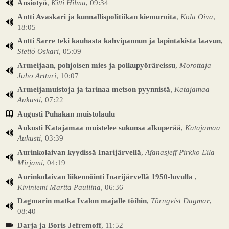
Ansiotyö
,
Kitti Hilma
, 09:34
Antti Avaskari ja kunnallispolitiikan kiemuroita
,
Kola Oiva
,
18:05
Antti Sarre teki kauhasta kahvipannun ja lapintakista laavun
,
Sietiö Oskari
, 05:09
Armeijaan, pohjoisen mies ja polkupyöräreissu
,
Morottaja
Juho Artturi
, 10:07
Armeijamuistoja ja tarinaa metson pyynnistä
,
Katajamaa
Aukusti
, 07:22
Augusti Puhakan muistolaulu
Aukusti Katajamaa muistelee sukunsa alkuperää
,
Katajamaa
Aukusti
, 03:39
Aurinkolaivan kyydissä Inarijärvellä
,
Afanasjeff Pirkko Eila
Mirjami
, 04:19
Aurinkolaivan liikennöinti Inarijärvellä 1950-luvulla
,
Kiviniemi Martta Pauliina
, 06:36
Dagmarin matka Ivalon majalle töihin
,
Törngvist Dagmar
,
08:40
Darja ja Boris Jefremoff
, 11:52