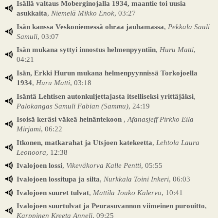
Isällä valtaus Moberginojalla 1934, maantie toi uusia
asukkaita
,
Niemelä Mikko Enok
, 03:27
Isän kanssa Veskoniemessä ohraa jauhamassa
,
Pekkala Sauli
Samuli
, 03:07
Isän mukana syttyi innostus helmenpyyntiin
,
Huru Matti
,
04:21
Isän, Erkki Hurun mukana helmenpyynnissä Torkojoella
1934
,
Huru Matti
, 03:18
Isäntä Lehtisen autonkuljettajasta itselliseksi yrittäjäksi
,
Palokangas Samuli Fabian (Sammu)
, 24:19
Isoisä keräsi väkeä heinäntekoon
,
Afanasjeff Pirkko Eila
Mirjami
, 06:22
Itkonen, matkarahat ja Utsjoen katekeetta
,
Lehtola Laura
Leonoora
, 12:38
Ivalojoen lossi
,
Vikeväkorva Kalle Pentti
, 05:55
Ivalojoen lossitupa ja silta
,
Nurkkala Toini Inkeri
, 06:03
Ivalojoen suuret tulvat
,
Mattila Jouko Kalervo
, 10:41
Ivalojoen suurtulvat ja Peurasuvannon viimeinen purouitto
,
Karppinen Kreeta Anneli
, 09:25