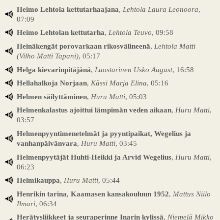
Heimo Lehtola kettutarhaajana
,
Lehtola Laura Leonoora
,
07:09
Heimo Lehtolan kettutarha
,
Lehtola Teuvo
, 09:58
Heinäkengät porovarkaan rikosvälineenä
,
Lehtola Matti
(Vilho Matti Tapani)
, 05:17
Helga kievarinpitäjänä
,
Luostarinen Usko August
, 16:58
Hellahalkoja Norjaan
,
Kässi Marja Elina
, 05:16
Helmen säilyttäminen
,
Huru Matti
, 05:03
Helmenkalastus ajoittui lämpimän veden aikaan
,
Huru Matti
,
03:57
Helmenpyyntimenetelmät ja pyyntipaikat, Wegelius ja
vanhanpäivänvara
,
Huru Matti
, 03:45
Helmenpyytäjät Huhti-Heikki ja Arvid Wegelius
,
Huru Matti
,
06:23
Helmikauppa
,
Huru Matti
, 05:44
Henrikin tarina, Kaamasen kansakouluun 1952
,
Mattus Niilo
Ilmari
, 06:34
Herätysliikkeet ja seuraperinne Inarin kylissä
,
Niemelä Mikko