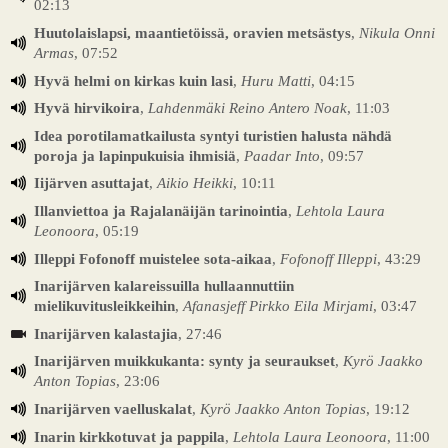
02:13
Huutolaislapsi, maantietöissä, oravien metsästys
,
Nikula Onni
Armas
, 07:52
Hyvä helmi on kirkas kuin lasi
,
Huru Matti
, 04:15
Hyvä hirvikoira
,
Lahdenmäki Reino Antero Noak
, 11:03
Idea porotilamatkailusta syntyi turistien halusta nähdä
poroja ja lapinpukuisia ihmisiä
,
Paadar Into
, 09:57
Iijärven asuttajat
,
Aikio Heikki
, 10:11
Illanviettoa ja Rajalanäijän tarinointia
,
Lehtola Laura
Leonoora
, 05:19
Illeppi Fofonoff muistelee sota-aikaa
,
Fofonoff Illeppi
, 43:29
Inarijärven kalareissuilla hullaannuttiin
mielikuvitusleikkeihin
,
Afanasjeff Pirkko Eila Mirjami
, 03:47
Inarijärven kalastajia
, 27:46
Inarijärven muikkukanta: synty ja seuraukset
,
Kyrö Jaakko
Anton Topias
, 23:06
Inarijärven vaelluskalat
,
Kyrö Jaakko Anton Topias
, 19:12
Inarin kirkkotuvat ja pappila
,
Lehtola Laura Leonoora
, 11:00