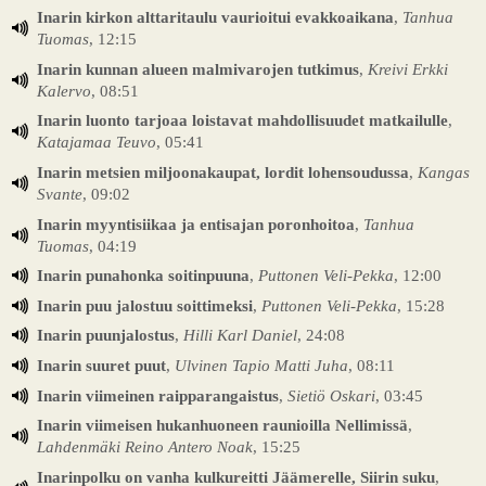
Inarin kirkon alttaritaulu vaurioitui evakkoaikana
,
Tanhua
Tuomas
, 12:15
Inarin kunnan alueen malmivarojen tutkimus
,
Kreivi Erkki
Kalervo
, 08:51
Inarin luonto tarjoaa loistavat mahdollisuudet matkailulle
,
Katajamaa Teuvo
, 05:41
Inarin metsien miljoonakaupat, lordit lohensoudussa
,
Kangas
Svante
, 09:02
Inarin myyntisiikaa ja entisajan poronhoitoa
,
Tanhua
Tuomas
, 04:19
Inarin punahonka soitinpuuna
,
Puttonen Veli-Pekka
, 12:00
Inarin puu jalostuu soittimeksi
,
Puttonen Veli-Pekka
, 15:28
Inarin puunjalostus
,
Hilli Karl Daniel
, 24:08
Inarin suuret puut
,
Ulvinen Tapio Matti Juha
, 08:11
Inarin viimeinen raipparangaistus
,
Sietiö Oskari
, 03:45
Inarin viimeisen hukanhuoneen raunioilla Nellimissä
,
Lahdenmäki Reino Antero Noak
, 15:25
Inarinpolku on vanha kulkureitti Jäämerelle, Siirin suku
,