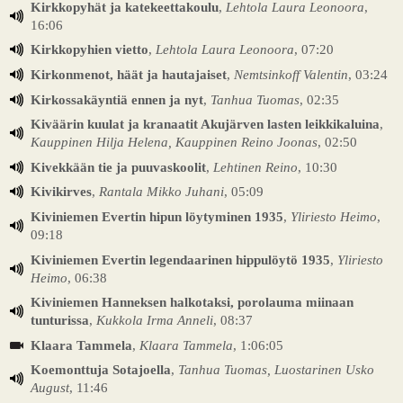
Kirkkopyhät ja katekeettakoulu
,
Lehtola Laura Leonoora
,
16:06
Kirkkopyhien vietto
,
Lehtola Laura Leonoora
, 07:20
Kirkonmenot, häät ja hautajaiset
,
Nemtsinkoff Valentin
, 03:24
Kirkossakäyntiä ennen ja nyt
,
Tanhua Tuomas
, 02:35
Kiväärin kuulat ja kranaatit Akujärven lasten leikkikaluina
,
Kauppinen Hilja Helena, Kauppinen Reino Joonas
, 02:50
Kivekkään tie ja puuvaskoolit
,
Lehtinen Reino
, 10:30
Kivikirves
,
Rantala Mikko Juhani
, 05:09
Kiviniemen Evertin hipun löytyminen 1935
,
Yliriesto Heimo
,
09:18
Kiviniemen Evertin legendaarinen hippulöytö 1935
,
Yliriesto
Heimo
, 06:38
Kiviniemen Hanneksen halkotaksi, porolauma miinaan
tunturissa
,
Kukkola Irma Anneli
, 08:37
Klaara Tammela
,
Klaara Tammela
, 1:06:05
Koemonttuja Sotajoella
,
Tanhua Tuomas, Luostarinen Usko
August
, 11:46