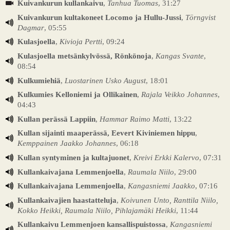
Kuivankurun kullankaivu
,
Tanhua Tuomas
, 31:27
Kuivankurun kultakoneet Locomo ja Hullu-Jussi
,
Törngvist
Dagmar
, 05:55
Kulasjoella
,
Kivioja Pertti
, 09:24
Kulasjoella metsänkylvössä, Rönkönoja
,
Kangas Svante
,
08:54
Kulkumiehiä
,
Luostarinen Usko August
, 18:01
Kulkumies Kelloniemi ja Ollikainen
,
Rajala Veikko Johannes
,
04:43
Kullan perässä Lappiin
,
Hammar Raimo Matti
, 13:22
Kullan sijainti maaperässä, Eevert Kiviniemen hippu
,
Kemppainen Jaakko Johannes
, 06:18
Kullan syntyminen ja kultajuonet
,
Kreivi Erkki Kalervo
, 07:31
Kullankaivajana Lemmenjoella
,
Raumala Niilo
, 29:00
Kullankaivajana Lemmenjoella
,
Kangasniemi Jaakko
, 07:16
Kullankaivajien haastatteluja
,
Koivunen Unto, Ranttila Niilo,
Kokko Heikki, Raumala Niilo, Pihlajamäki Heikki
, 11:44
Kullankaivu Lemmenjoen kansallispuistossa
,
Kangasniemi