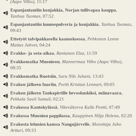
(Aapo Vilho)
, 11:17
Espanjantautiin konjakkia, Norjan tullivapaa kauppa
,
Tanhua Tuomas
, 07:52
Espanjantautiin kuumepulveria ja konjakkia
,
Tanhua Tuomas
,
09:43
Ettotyöt talvipakkasella kaamoksessa
,
Pehkonen Lenne
Matias Jahvet
, 04:24
Evakko- ja sota-aikaa
,
Rantanen Elsa
, 11:59
Evakkomatka Muonioon
,
Mannermaa Vilho (Aapo Vilho)
,
08:35
Evakkomatka Ruotsiin
,
Sara Nils Juhani
, 13:43
Evakon jälkeen Inariin
,
Portti Kristian Lennart
, 09:05
Evakon jälkeen Tankapirtille hevoskuskiksi, miinavaara
,
Pekkala Sauli Samuli
, 02:21
Evakossa Kantokylässä
,
Vikeväkorva Kalle Pentti
, 07:49
Evakossa Muonion pappilassa
,
Kauppinen Hilja Helena
, 02:20
Evakosta lehmien kanssa Nangujärvelle
,
Morottaja Juho
Artturi
, 09:33