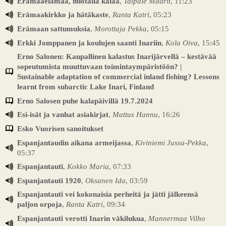
Erämaaelämää, nuotalla kalaa
,
Taipale Maarit
, 11:23
Erämaakirkko ja hätäkaste
,
Ranta Katri
, 05:23
Erämaan sattumuksia
,
Morottaja Pekka
, 05:15
Erkki Jomppanen ja koulujen saanti Inariin
,
Kola Oiva
, 15:45
Erno Salonen: Kaupallinen kalastus Inarijärvellä – kestävää
sopeutumista muuttuvaan toimintaympäristöön? |
Sustainable adaptation of commercial inland fishing? Lessons
learnt from subarctic Lake Inari, Finland
Erno Salosen puhe kalapäivillä 19.7.2024
Esi-isät ja vanhat asiakirjat
,
Mattus Hannu
, 16:26
Esko Vuorisen sanoitukset
Espanjantaudin aikana armeijassa
,
Kiviniemi Jussa-Pekka
,
05:37
Espanjantauti
,
Kokko Maria
, 07:33
Espanjantauti 1920
,
Oksanen Ida
, 03:59
Espanjantauti vei kokonaisia perheitä ja jätti jälkeensä
paljon orpoja
,
Ranta Katri
, 09:34
Espanjantauti verotti Inarin väkilukua
,
Mannermaa Vilho