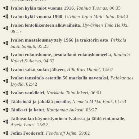
Ivalon kylän talot vuonna 1916
,
Tanhua Tuomas
, 06:35
Ivalon kylät vuonna 1960
,
Ulvinen Tapio Matti Juha
, 06:40
Ivalon lentoliikenteen alkuvaiheita
,
Hyvärinen Timo Heikki
,
09:17
Ivalon maatalousnäyttely 1966 ja traktorin osto
,
Pekkala
Sauli Samuli
, 05:25
Ivalon rukoushuone, pesutalkoot rukoushuoneella
,
Rauhala
Kalevi Kullervo
, 04:32
Ivalon sahat sodan jälkeen
,
Hilli Karl Daniel
, 14:07
Ivalon tanssitalo ostettiin 50 markalla navetaksi
,
Palokangas
Lyydia
, 02:42
Ivalon vankileiri
,
Nurkkala Toini Inkeri
, 06:01
Jääheinää ja jäkälää poroille
,
Niemelä Mikko Enok
, 01:53
Jänikset ja ketut
,
Katajamaa Aukusti
, 03:27
Jatkosodan käynnistyminen Ivalossa ja lähtö rintamalle
,
Arrela Lauri
, 15:52
Jefim Feodoroff
,
Feodoroff Jefim
, 59:02