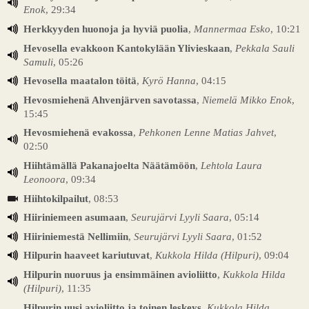
Enok
, 29:34
Herkkyyden huonoja ja hyviä puolia
,
Mannermaa Esko
, 10:21
Hevosella evakkoon Kantokylään Ylivieskaan
,
Pekkala Sauli
Samuli
, 05:26
Hevosella maatalon töitä
,
Kyrö Hanna
, 04:15
Hevosmiehenä Ahvenjärven savotassa
,
Niemelä Mikko Enok
,
15:45
Hevosmiehenä evakossa
,
Pehkonen Lenne Matias Jahvet
,
02:50
Hiihtämällä Pakanajoelta Näätämöön
,
Lehtola Laura
Leonoora
, 09:34
Hiihtokilpailut
, 08:53
Hiiriniemeen asumaan
,
Seurujärvi Lyyli Saara
, 05:14
Hiiriniemestä Nellimiin
,
Seurujärvi Lyyli Saara
, 01:52
Hilpurin haaveet kariutuvat
,
Kukkola Hilda (Hilpuri)
, 09:04
Hilpurin nuoruus ja ensimmäinen avioliitto
,
Kukkola Hilda
(Hilpuri)
, 11:35
Hilpurin uusi avioliitto ja toinen leskeys
,
Kukkola Hilda