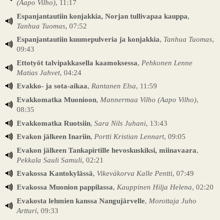
(Aapo Vilho)
, 11:17
Espanjantautiin konjakkia, Norjan tullivapaa kauppa
,
Tanhua Tuomas
, 07:52
Espanjantautiin kuumepulveria ja konjakkia
,
Tanhua Tuomas
,
09:43
Ettotyöt talvipakkasella kaamoksessa
,
Pehkonen Lenne
Matias Jahvet
, 04:24
Evakko- ja sota-aikaa
,
Rantanen Elsa
, 11:59
Evakkomatka Muonioon
,
Mannermaa Vilho (Aapo Vilho)
,
08:35
Evakkomatka Ruotsiin
,
Sara Nils Juhani
, 13:43
Evakon jälkeen Inariin
,
Portti Kristian Lennart
, 09:05
Evakon jälkeen Tankapirtille hevoskuskiksi, miinavaara
,
Pekkala Sauli Samuli
, 02:21
Evakossa Kantokylässä
,
Vikeväkorva Kalle Pentti
, 07:49
Evakossa Muonion pappilassa
,
Kauppinen Hilja Helena
, 02:20
Evakosta lehmien kanssa Nangujärvelle
,
Morottaja Juho
Artturi
, 09:33