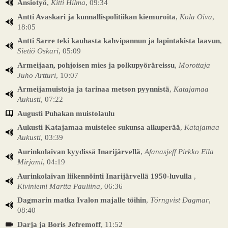
Ansiotyö
,
Kitti Hilma
, 09:34
Antti Avaskari ja kunnallispolitiikan kiemuroita
,
Kola Oiva
,
18:05
Antti Sarre teki kauhasta kahvipannun ja lapintakista laavun
,
Sietiö Oskari
, 05:09
Armeijaan, pohjoisen mies ja polkupyöräreissu
,
Morottaja
Juho Artturi
, 10:07
Armeijamuistoja ja tarinaa metson pyynnistä
,
Katajamaa
Aukusti
, 07:22
Augusti Puhakan muistolaulu
Aukusti Katajamaa muistelee sukunsa alkuperää
,
Katajamaa
Aukusti
, 03:39
Aurinkolaivan kyydissä Inarijärvellä
,
Afanasjeff Pirkko Eila
Mirjami
, 04:19
Aurinkolaivan liikennöinti Inarijärvellä 1950-luvulla
,
Kiviniemi Martta Pauliina
, 06:36
Dagmarin matka Ivalon majalle töihin
,
Törngvist Dagmar
,
08:40
Darja ja Boris Jefremoff
, 11:52