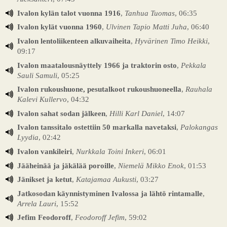
Ivalon kylän talot vuonna 1916
,
Tanhua Tuomas
, 06:35
Ivalon kylät vuonna 1960
,
Ulvinen Tapio Matti Juha
, 06:40
Ivalon lentoliikenteen alkuvaiheita
,
Hyvärinen Timo Heikki
,
09:17
Ivalon maatalousnäyttely 1966 ja traktorin osto
,
Pekkala
Sauli Samuli
, 05:25
Ivalon rukoushuone, pesutalkoot rukoushuoneella
,
Rauhala
Kalevi Kullervo
, 04:32
Ivalon sahat sodan jälkeen
,
Hilli Karl Daniel
, 14:07
Ivalon tanssitalo ostettiin 50 markalla navetaksi
,
Palokangas
Lyydia
, 02:42
Ivalon vankileiri
,
Nurkkala Toini Inkeri
, 06:01
Jääheinää ja jäkälää poroille
,
Niemelä Mikko Enok
, 01:53
Jänikset ja ketut
,
Katajamaa Aukusti
, 03:27
Jatkosodan käynnistyminen Ivalossa ja lähtö rintamalle
,
Arrela Lauri
, 15:52
Jefim Feodoroff
,
Feodoroff Jefim
, 59:02