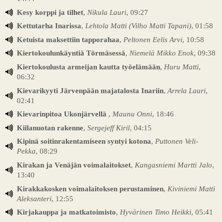
Kesy korppi ja tilhet
,
Nikula Lauri
, 09:27
Kettutarha Inarissa
,
Lehtola Matti (Vilho Matti Tapani)
, 01:58
Ketuista maksettiin tapporahaa
,
Peltonen Eelis Arvi
, 10:58
Kiertokoulunkäyntiä Törmäsessä
,
Niemelä Mikko Enok
, 09:38
Kiertokoulusta armeijan kautta työelämään
,
Huru Matti
,
06:32
Kievarikyyti Järvenpään majatalosta Inariin
,
Arrela Lauri
,
02:41
Kievarinpitoa Ukonjärvellä
,
Maunu Onni
, 18:46
Kiilanuotan rakenne
,
Sergejeff Kiril
, 04:15
Kipinä soitinrakentamiseen syntyi kotona
,
Puttonen Veli-
Pekka
, 08:29
Kirakan ja Venäjän voimalaitokset
,
Kangasniemi Martti Jalo
,
13:40
Kirakkakosken voimalaitoksen perustaminen
,
Kiviniemi Matti
Aleksanteri
, 12:55
Kirjakauppa ja matkatoimisto
,
Hyvärinen Timo Heikki
, 05:41