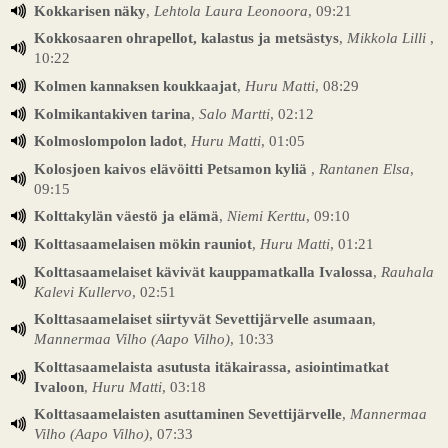
Kokkarisen näky
,
Lehtola Laura Leonoora
, 09:21
Kokkosaaren ohrapellot, kalastus ja metsästys
,
Mikkola Lilli
,
10:22
Kolmen kannaksen koukkaajat
,
Huru Matti
, 08:29
Kolmikantakiven tarina
,
Salo Martti
, 02:12
Kolmoslompolon ladot
,
Huru Matti
, 01:05
Kolosjoen kaivos elävöitti Petsamon kyliä
,
Rantanen Elsa
,
09:15
Kolttakylän väestö ja elämä
,
Niemi Kerttu
, 09:10
Kolttasaamelaisen mökin rauniot
,
Huru Matti
, 01:21
Kolttasaamelaiset kävivät kauppamatkalla Ivalossa
,
Rauhala
Kalevi Kullervo
, 02:51
Kolttasaamelaiset siirtyvät Sevettijärvelle asumaan
,
Mannermaa Vilho (Aapo Vilho)
, 10:33
Kolttasaamelaista asutusta itäkairassa, asiointimatkat
Ivaloon
,
Huru Matti
, 03:18
Kolttasaamelaisten asuttaminen Sevettijärvelle
,
Mannermaa
Vilho (Aapo Vilho)
, 07:33