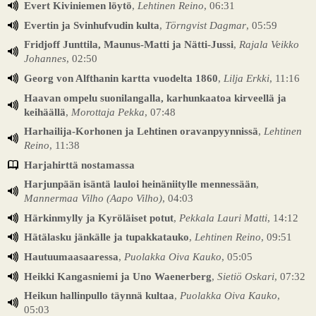
Evert Kiviniemen löytö
,
Lehtinen Reino
, 06:31
Evertin ja Svinhufvudin kulta
,
Törngvist Dagmar
, 05:59
Fridjoff Junttila, Maunus-Matti ja Nätti-Jussi
,
Rajala Veikko
Johannes
, 02:50
Georg von Alfthanin kartta vuodelta 1860
,
Lilja Erkki
, 11:16
Haavan ompelu suonilangalla, karhunkaatoa kirveellä ja
keihäällä
,
Morottaja Pekka
, 07:48
Harhailija-Korhonen ja Lehtinen oravanpyynnissä
,
Lehtinen
Reino
, 11:38
Harjahirttä nostamassa
Harjunpään isäntä lauloi heinäniitylle mennessään
,
Mannermaa Vilho (Aapo Vilho)
, 04:03
Härkinmylly ja Kyröläiset potut
,
Pekkala Lauri Matti
, 14:12
Hätälasku jänkälle ja tupakkatauko
,
Lehtinen Reino
, 09:51
Hautuumaasaaressa
,
Puolakka Oiva Kauko
, 05:05
Heikki Kangasniemi ja Uno Waenerberg
,
Sietiö Oskari
, 07:32
Heikun hallinpullo täynnä kultaa
,
Puolakka Oiva Kauko
,
05:03