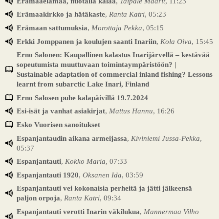
Erämaaelämää, nuotalla kalaa
,
Taipale Maarit
, 11:23
Erämaakirkko ja hätäkaste
,
Ranta Katri
, 05:23
Erämaan sattumuksia
,
Morottaja Pekka
, 05:15
Erkki Jomppanen ja koulujen saanti Inariin
,
Kola Oiva
, 15:45
Erno Salonen: Kaupallinen kalastus Inarijärvellä – kestävää
sopeutumista muuttuvaan toimintaympäristöön? |
Sustainable adaptation of commercial inland fishing? Lessons
learnt from subarctic Lake Inari, Finland
Erno Salosen puhe kalapäivillä 19.7.2024
Esi-isät ja vanhat asiakirjat
,
Mattus Hannu
, 16:26
Esko Vuorisen sanoitukset
Espanjantaudin aikana armeijassa
,
Kiviniemi Jussa-Pekka
,
05:37
Espanjantauti
,
Kokko Maria
, 07:33
Espanjantauti 1920
,
Oksanen Ida
, 03:59
Espanjantauti vei kokonaisia perheitä ja jätti jälkeensä
paljon orpoja
,
Ranta Katri
, 09:34
Espanjantauti verotti Inarin väkilukua
,
Mannermaa Vilho