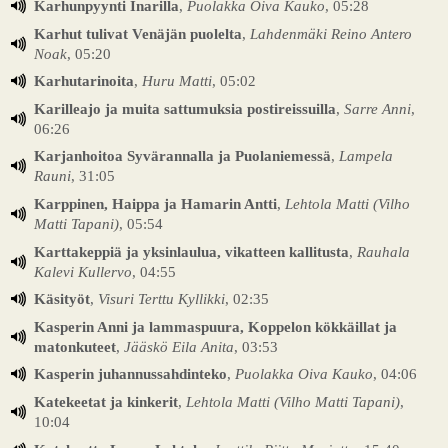
Karhunpyynti Inarilla
,
Puolakka Oiva Kauko
, 05:28
Karhut tulivat Venäjän puolelta
,
Lahdenmäki Reino Antero
Noak
, 05:20
Karhutarinoita
,
Huru Matti
, 05:02
Karilleajo ja muita sattumuksia postireissuilla
,
Sarre Anni
,
06:26
Karjanhoitoa Syvärannalla ja Puolaniemessä
,
Lampela
Rauni
, 31:05
Karppinen, Haippa ja Hamarin Antti
,
Lehtola Matti (Vilho
Matti Tapani)
, 05:54
Karttakeppiä ja yksinlaulua, vikatteen kallitusta
,
Rauhala
Kalevi Kullervo
, 04:55
Käsityöt
,
Visuri Terttu Kyllikki
, 02:35
Kasperin Anni ja lammaspuura, Koppelon kökkäillat ja
matonkuteet
,
Jääskö Eila Anita
, 03:53
Kasperin juhannussahdinteko
,
Puolakka Oiva Kauko
, 04:06
Katekeetat ja kinkerit
,
Lehtola Matti (Vilho Matti Tapani)
,
10:04