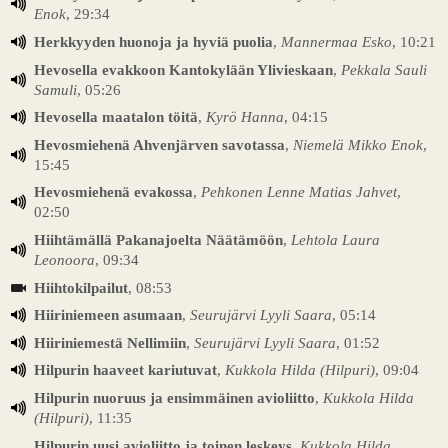
Enok
, 29:34
Herkkyyden huonoja ja hyviä puolia
,
Mannermaa Esko
, 10:21
Hevosella evakkoon Kantokylään Ylivieskaan
,
Pekkala Sauli
Samuli
, 05:26
Hevosella maatalon töitä
,
Kyrö Hanna
, 04:15
Hevosmiehenä Ahvenjärven savotassa
,
Niemelä Mikko Enok
,
15:45
Hevosmiehenä evakossa
,
Pehkonen Lenne Matias Jahvet
,
02:50
Hiihtämällä Pakanajoelta Näätämöön
,
Lehtola Laura
Leonoora
, 09:34
Hiihtokilpailut
, 08:53
Hiiriniemeen asumaan
,
Seurujärvi Lyyli Saara
, 05:14
Hiiriniemestä Nellimiin
,
Seurujärvi Lyyli Saara
, 01:52
Hilpurin haaveet kariutuvat
,
Kukkola Hilda (Hilpuri)
, 09:04
Hilpurin nuoruus ja ensimmäinen avioliitto
,
Kukkola Hilda
(Hilpuri)
, 11:35
Hilpurin uusi avioliitto ja toinen leskeys
,
Kukkola Hilda