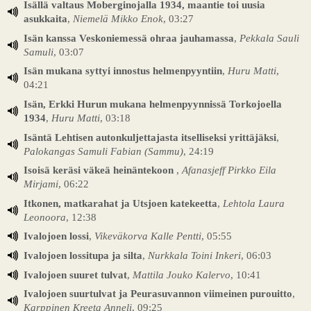
Isällä valtaus Moberginojalla 1934, maantie toi uusia
asukkaita
,
Niemelä Mikko Enok
, 03:27
Isän kanssa Veskoniemessä ohraa jauhamassa
,
Pekkala Sauli
Samuli
, 03:07
Isän mukana syttyi innostus helmenpyyntiin
,
Huru Matti
,
04:21
Isän, Erkki Hurun mukana helmenpyynnissä Torkojoella
1934
,
Huru Matti
, 03:18
Isäntä Lehtisen autonkuljettajasta itselliseksi yrittäjäksi
,
Palokangas Samuli Fabian (Sammu)
, 24:19
Isoisä keräsi väkeä heinäntekoon
,
Afanasjeff Pirkko Eila
Mirjami
, 06:22
Itkonen, matkarahat ja Utsjoen katekeetta
,
Lehtola Laura
Leonoora
, 12:38
Ivalojoen lossi
,
Vikeväkorva Kalle Pentti
, 05:55
Ivalojoen lossitupa ja silta
,
Nurkkala Toini Inkeri
, 06:03
Ivalojoen suuret tulvat
,
Mattila Jouko Kalervo
, 10:41
Ivalojoen suurtulvat ja Peurasuvannon viimeinen purouitto
,
Karppinen Kreeta Anneli
, 09:25