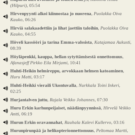
(Hilpuri)
, 05:54
Hirvenpyynti alkoi kiinnostaa jo nuorena
,
Puolakka Oiva
Kauko
, 06:26
Hirviä salakaadettiin ja lihat jaettiin taloihin
,
Puolakka Oiva
Kauko
, 04:55
Höveli kassööri ja tarina Emma-valssista
,
Katajamaa Aukusti
,
08:39
Höyläpenkki, kauppa, hellan sytyttämisestä onnettomuus
,
Afanasjeff Pirkko Eila Mirjami
, 10:41
Huhti-Heikin helmireppu, arvokkaan helmen katoaminen
,
Huru Matti
, 03:17
Huhti-Heikki vieraili Ukontuvalla
,
Nurkkala Toini Inkeri
,
02:25
Hurjantalven juttu
,
Rajala Veikko Johannes
, 07:30
Huru Erkin karhunpeijaiset, näädänpyynnissä
,
Hirvelä Veikko
Antti
, 06:19
Hurun Erkin oravannahat
,
Rauhala Kalevi Kullervo
, 03:16
Hurunpirunpää ja helikopterionnettomuus
,
Peltomaa Martti
,