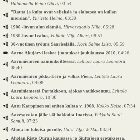
Huhtamella Reino Olavi
, 03:54
"Rauta ja kulta ovat veljeksiä ja elohopea on kullan
morsian"
,
Yliriesto Heimo
, 03:39
1900 -luvun alun elämää
,
Hirvasvuopio Niila
, 06:28
1930-luvun Ivaloa
,
Välitalo Viljo Albert
, 08:51
30-vuotinen työura Saariselällä
,
Kock Salme Liisa
, 05:59
Aarne Akujärvi laskee juomukset joulukuussa 2010
, 04:26
Aarniniemeen aamunkoitteessa
,
Lehtola Laura Leonoora
,
08:40
Aarniniemen pikku-Eero ja vilkas Piera
,
Lehtola Laura
Leonoora
, 09:08
Aarniniemestä Partakkoon, ajokas vauhkoontuu
,
Lehtola
Laura Leonoora
, 10:38
Aatu Karppinen sai eniten kultaa v. 1908
,
Kokko Kaisa
, 07:34
Aavesavotan jälkeisiä hakkuita Inarissa
,
Pekkala Sauli
Samuli
, 07:23
Ahma on tuhoisa porolle
,
Huru Viljo Veikko
, 08:34
Aholan Risto Ouran kaupassa ja Siuttajoen erotuksessa
,