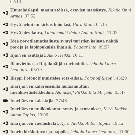
02:13
Huutolaislapsi, maantietöissä, oravien metsästys
,
Nikula Onni
Armas
, 07:52
Hyvä helmi on kirkas kuin lasi
,
Huru Matti
, 04:15
Hyvä hirvikoira
,
Lahdenmäki Reino Antero Noak
, 11:03
Idea porotilamatkailusta syntyi turistien halusta nähdä
poroja ja lapinpukuisia ihmisiä
,
Paadar Into
, 09:57
Iijärven asuttajat
,
Aikio Heikki
, 10:11
Illanviettoa ja Rajalanäijän tarinointia
,
Lehtola Laura
Leonoora
, 05:19
Illeppi Fofonoff muistelee sota-aikaa
,
Fofonoff Illeppi
, 43:29
Inarijärven kalareissuilla hullaannuttiin
mielikuvitusleikkeihin
,
Afanasjeff Pirkko Eila Mirjami
, 03:47
Inarijärven kalastajia
, 27:46
Inarijärven muikkukanta: synty ja seuraukset
,
Kyrö Jaakko
Anton Topias
, 23:06
Inarijärven vaelluskalat
,
Kyrö Jaakko Anton Topias
, 19:12
Inarin kirkkotuvat ja pappila
,
Lehtola Laura Leonoora
, 11:00