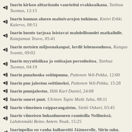
Inarin kirkon alttaritaulu vaurioitui evakkoaikana
,
Tanhua
Tuomas
, 12:15
Inarin kunnan alueen malmivarojen tutkimus
,
Kreivi Erkki
Kalervo
, 08:51
Inarin luonto tarjoaa loistavat mahdollisuudet matkailulle
,
Katajamaa Teuvo
, 05:41
Inarin metsien miljoonakaupat, lordit lohensoudussa
,
Kangas
Svante
, 09:02
Inarin myyntisiikaa ja entisajan poronhoitoa
,
Tanhua
Tuomas
, 04:19
Inarin punahonka soitinpuuna
,
Puttonen Veli-Pekka
, 12:00
Inarin puu jalostuu soittimeksi
,
Puttonen Veli-Pekka
, 15:28
Inarin puunjalostus
,
Hilli Karl Daniel
, 24:08
Inarin suuret puut
,
Ulvinen Tapio Matti Juha
, 08:11
Inarin viimeinen raipparangaistus
,
Sietiö Oskari
, 03:45
Inarin viimeisen hukanhuoneen raunioilla Nellimissä
,
Lahdenmäki Reino Antero Noak
, 15:25
Inarinpolku on vanha kulkureitti Jäämerelle, Siirin suku
,