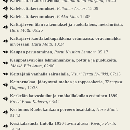
Katekeetta Laura Lehtola
,
Junttila Riitta Marjatta
, 15:40
Katekeettakertomukset
,
Peltonen Armas
, 15:09
Katekeettakertomukset
,
Pokka Eino
, 12:05
Kattajärven tilan rakennukset ja ruokatalous, metsänriista
,
Huru Matti
, 06:25
Kattajärvi kauttakulkupaikkana erämaassa, oravannahka
arvossaan
,
Huru Matti
, 10:34
Kaupan perustaminen
,
Portti Kristian Lennart
, 05:17
Kauppatavaroina lehmännahkoja, pottuja ja puolukoita
,
Jääskö Eila Anita
, 02:00
Keittäjänä vanhalla sairaalalla
,
Visuri Terttu Kyllikki
, 07:15
Keittoruokaa, jäätynyttä maitoa ja toppasokeria
,
Törngvist
Dagmar
, 12:33
Kerkelän kaivoskuilut ja emäkalliokullan etsiminen 1899
,
Kreivi Erkki Kalervo
, 03:42
Kertomus Ruohokankaan poroerotusaidalta
,
Huru Matti
,
01:43
Kesäkalastusta Lutolla 1950-luvun alussa
,
Kivioja Pertti
,
14:44