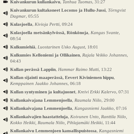
Kuivankurun kullankaivu
,
Tanhua Tuomas
, 31:27
Kuivankurun kultakoneet Locomo ja Hullu-Jussi
,
Törngvist
Dagmar
, 05:55
Kulasjoella
,
Kivioja Pertti
, 09:24
Kulasjoella metsänkylvössä, Rönkönoja
,
Kangas Svante
,
08:54
Kulkumiehiä
,
Luostarinen Usko August
, 18:01
Kulkumies Kelloniemi ja Ollikainen
,
Rajala Veikko Johannes
,
04:43
Kullan perässä Lappiin
,
Hammar Raimo Matti
, 13:22
Kullan sijainti maaperässä, Eevert Kiviniemen hippu
,
Kemppainen Jaakko Johannes
, 06:18
Kullan syntyminen ja kultajuonet
,
Kreivi Erkki Kalervo
, 07:31
Kullankaivajana Lemmenjoella
,
Raumala Niilo
, 29:00
Kullankaivajana Lemmenjoella
,
Kangasniemi Jaakko
, 07:16
Kullankaivajien haastatteluja
,
Koivunen Unto, Ranttila Niilo,
Kokko Heikki, Raumala Niilo, Pihlajamäki Heikki
, 11:44
Kullankaivu Lemmenjoen kansallispuistossa
,
Kangasniemi