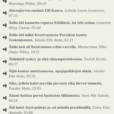
Morottaja Pekka
, 08:18
Ahvenjärven emäntä Elli Kuuva
,
Lehtola Laura Leonoora
,
07:25
Äidin äiti kannettu repussa Kittilästä, isä teki arkun
,
Lumentie
Mirja Linnea
, 05:44
Äidin äiti tullut Kessivuonosta Partakon kautta
Veskoniemeen
,
Jääskö Eila Anita
, 02:21
Äidin koti oli Reisivuonon reitin varrella
,
Mannermaa Vilho
(Aapo Vilho)
, 10:11
Äidinkieli syntyy ja elää elinympäristössään
,
Vuolab Kerttu
,
06:37
Äijin kanssa nuottaamassa, apajapaikkojen nimiä
,
Jääskö
Eila Anita
, 03:31
Aika, jolloin kalat myytiin järvestä eikä hirveä tunnettu
,
Paadar Matti
, 23:05
Aitaus haittaa poron luontaista liikkumista
,
Sara Nils Juhani
,
04:18
Äiti kutoi Jussi-paitoja ja sai mitalin presidentiltä
,
Linna Elsa
Amanda
, 05:06