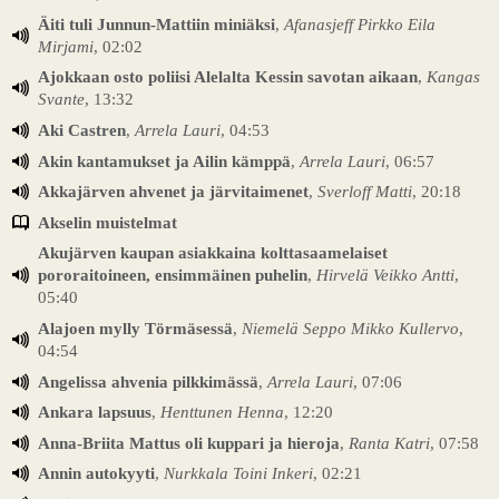
Äiti tuli Junnun-Mattiin miniäksi
,
Afanasjeff Pirkko Eila
Mirjami
, 02:02
Ajokkaan osto poliisi Alelalta Kessin savotan aikaan
,
Kangas
Svante
, 13:32
Aki Castren
,
Arrela Lauri
, 04:53
Akin kantamukset ja Ailin kämppä
,
Arrela Lauri
, 06:57
Akkajärven ahvenet ja järvitaimenet
,
Sverloff Matti
, 20:18
Akselin muistelmat
Akujärven kaupan asiakkaina kolttasaamelaiset
pororaitoineen, ensimmäinen puhelin
,
Hirvelä Veikko Antti
,
05:40
Alajoen mylly Törmäsessä
,
Niemelä Seppo Mikko Kullervo
,
04:54
Angelissa ahvenia pilkkimässä
,
Arrela Lauri
, 07:06
Ankara lapsuus
,
Henttunen Henna
, 12:20
Anna-Briita Mattus oli kuppari ja hieroja
,
Ranta Katri
, 07:58
Annin autokyyti
,
Nurkkala Toini Inkeri
, 02:21