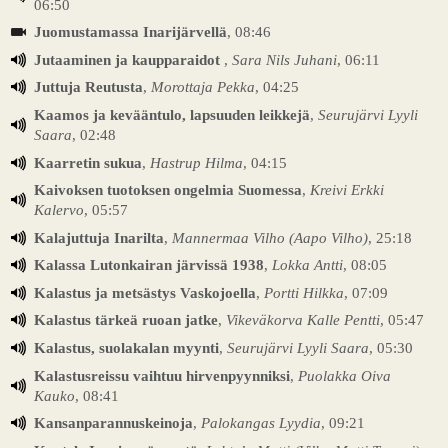
06:50
Juomustamassa Inarijärvellä
, 08:46
Jutaaminen ja kaupparaidot
,
Sara Nils Juhani
, 06:11
Juttuja Reutusta
,
Morottaja Pekka
, 04:25
Kaamos ja kevääntulo, lapsuuden leikkejä
,
Seurujärvi Lyyli
Saara
, 02:48
Kaarretin sukua
,
Hastrup Hilma
, 04:15
Kaivoksen tuotoksen ongelmia Suomessa
,
Kreivi Erkki
Kalervo
, 05:57
Kalajuttuja Inarilta
,
Mannermaa Vilho (Aapo Vilho)
, 25:18
Kalassa Lutonkairan järvissä 1938
,
Lokka Antti
, 08:05
Kalastus ja metsästys Vaskojoella
,
Portti Hilkka
, 07:09
Kalastus tärkeä ruoan jatke
,
Vikeväkorva Kalle Pentti
, 05:47
Kalastus, suolakalan myynti
,
Seurujärvi Lyyli Saara
, 05:30
Kalastusreissu vaihtuu hirvenpyynniksi
,
Puolakka Oiva
Kauko
, 08:41
Kansanparannuskeinoja
,
Palokangas Lyydia
, 09:21