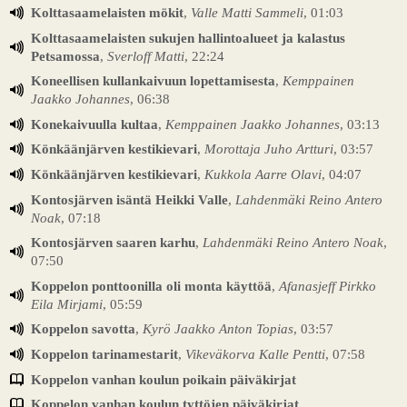
Kolttasaamelaisten mökit
,
Valle Matti Sammeli
, 01:03
Kolttasaamelaisten sukujen hallintoalueet ja kalastus
Petsamossa
,
Sverloff Matti
, 22:24
Koneellisen kullankaivuun lopettamisesta
,
Kemppainen
Jaakko Johannes
, 06:38
Konekaivuulla kultaa
,
Kemppainen Jaakko Johannes
, 03:13
Könkäänjärven kestikievari
,
Morottaja Juho Artturi
, 03:57
Könkäänjärven kestikievari
,
Kukkola Aarre Olavi
, 04:07
Kontosjärven isäntä Heikki Valle
,
Lahdenmäki Reino Antero
Noak
, 07:18
Kontosjärven saaren karhu
,
Lahdenmäki Reino Antero Noak
,
07:50
Koppelon ponttoonilla oli monta käyttöä
,
Afanasjeff Pirkko
Eila Mirjami
, 05:59
Koppelon savotta
,
Kyrö Jaakko Anton Topias
, 03:57
Koppelon tarinamestarit
,
Vikeväkorva Kalle Pentti
, 07:58
Koppelon vanhan koulun poikain päiväkirjat
Koppelon vanhan koulun tyttöjen päiväkirjat