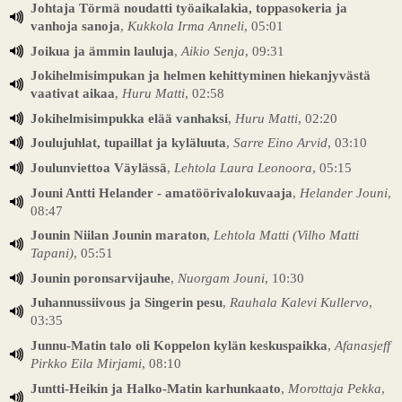
Johtaja Törmä noudatti työaikalakia, toppasokeria ja
vanhoja sanoja
,
Kukkola Irma Anneli
, 05:01
Joikua ja ämmin lauluja
,
Aikio Senja
, 09:31
Jokihelmisimpukan ja helmen kehittyminen hiekanjyvästä
vaativat aikaa
,
Huru Matti
, 02:58
Jokihelmisimpukka elää vanhaksi
,
Huru Matti
, 02:20
Joulujuhlat, tupaillat ja kyläluuta
,
Sarre Eino Arvid
, 03:10
Joulunviettoa Väylässä
,
Lehtola Laura Leonoora
, 05:15
Jouni Antti Helander - amatöörivalokuvaaja
,
Helander Jouni
,
08:47
Jounin Niilan Jounin maraton
,
Lehtola Matti (Vilho Matti
Tapani)
, 05:51
Jounin poronsarvijauhe
,
Nuorgam Jouni
, 10:30
Juhannussiivous ja Singerin pesu
,
Rauhala Kalevi Kullervo
,
03:35
Junnu-Matin talo oli Koppelon kylän keskuspaikka
,
Afanasjeff
Pirkko Eila Mirjami
, 08:10
Juntti-Heikin ja Halko-Matin karhunkaato
,
Morottaja Pekka
,