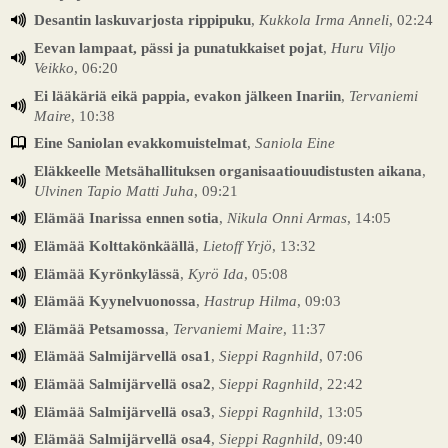
Desantin laskuvarjosta rippipuku
,
Kukkola Irma Anneli
, 02:24
Eevan lampaat, pässi ja punatukkaiset pojat
,
Huru Viljo
Veikko
, 06:20
Ei lääkäriä eikä pappia, evakon jälkeen Inariin
,
Tervaniemi
Maire
, 10:38
Eine Saniolan evakkomuistelmat
,
Saniola Eine
Eläkkeelle Metsähallituksen organisaatiouudistusten aikana
,
Ulvinen Tapio Matti Juha
, 09:21
Elämää Inarissa ennen sotia
,
Nikula Onni Armas
, 14:05
Elämää Kolttakönkäällä
,
Lietoff Yrjö
, 13:32
Elämää Kyrönkylässä
,
Kyrö Ida
, 05:08
Elämää Kyynelvuonossa
,
Hastrup Hilma
, 09:03
Elämää Petsamossa
,
Tervaniemi Maire
, 11:37
Elämää Salmijärvellä osa1
,
Sieppi Ragnhild
, 07:06
Elämää Salmijärvellä osa2
,
Sieppi Ragnhild
, 22:42
Elämää Salmijärvellä osa3
,
Sieppi Ragnhild
, 13:05
Elämää Salmijärvellä osa4
,
Sieppi Ragnhild
, 09:40