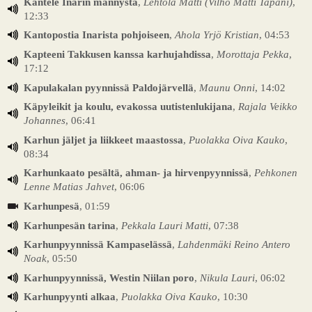
Kantele Inarin männystä
,
Lehtola Matti (Vilho Matti Tapani)
,
12:33
Kantopostia Inarista pohjoiseen
,
Ahola Yrjö Kristian
, 04:53
Kapteeni Takkusen kanssa karhujahdissa
,
Morottaja Pekka
,
17:12
Kapulakalan pyynnissä Paldojärvellä
,
Maunu Onni
, 14:02
Käpyleikit ja koulu, evakossa uutistenlukijana
,
Rajala Veikko
Johannes
, 06:41
Karhun jäljet ja liikkeet maastossa
,
Puolakka Oiva Kauko
,
08:34
Karhunkaato pesältä, ahman- ja hirvenpyynnissä
,
Pehkonen
Lenne Matias Jahvet
, 06:06
Karhunpesä
, 01:59
Karhunpesän tarina
,
Pekkala Lauri Matti
, 07:38
Karhunpyynnissä Kampaselässä
,
Lahdenmäki Reino Antero
Noak
, 05:50
Karhunpyynnissä, Westin Niilan poro
,
Nikula Lauri
, 06:02
Karhunpyynti alkaa
,
Puolakka Oiva Kauko
, 10:30