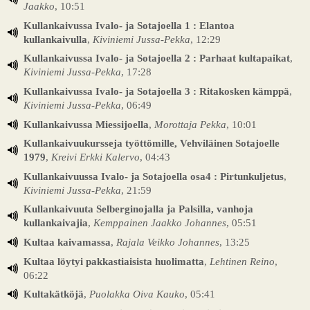
Jaakko
, 10:51
Kullankaivussa Ivalo- ja Sotajoella 1 : Elantoa
kullankaivulla
,
Kiviniemi Jussa-Pekka
, 12:29
Kullankaivussa Ivalo- ja Sotajoella 2 : Parhaat kultapaikat
,
Kiviniemi Jussa-Pekka
, 17:28
Kullankaivussa Ivalo- ja Sotajoella 3 : Ritakosken kämppä
,
Kiviniemi Jussa-Pekka
, 06:49
Kullankaivussa Miessijoella
,
Morottaja Pekka
, 10:01
Kullankaivuukursseja työttömille, Vehviläinen Sotajoelle
1979
,
Kreivi Erkki Kalervo
, 04:43
Kullankaivuussa Ivalo- ja Sotajoella osa4 : Pirtunkuljetus
,
Kiviniemi Jussa-Pekka
, 21:59
Kullankaivuuta Selberginojalla ja Palsilla, vanhoja
kullankaivajia
,
Kemppainen Jaakko Johannes
, 05:51
Kultaa kaivamassa
,
Rajala Veikko Johannes
, 13:25
Kultaa löytyi pakkastiaisista huolimatta
,
Lehtinen Reino
,
06:22
Kultakätköjä
,
Puolakka Oiva Kauko
, 05:41