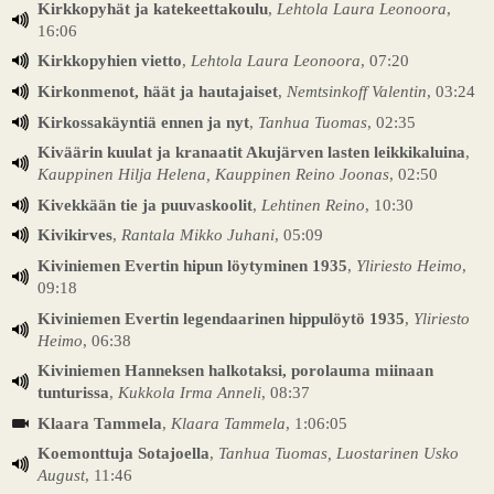
Kirkkopyhät ja katekeettakoulu
,
Lehtola Laura Leonoora
,
16:06
Kirkkopyhien vietto
,
Lehtola Laura Leonoora
, 07:20
Kirkonmenot, häät ja hautajaiset
,
Nemtsinkoff Valentin
, 03:24
Kirkossakäyntiä ennen ja nyt
,
Tanhua Tuomas
, 02:35
Kiväärin kuulat ja kranaatit Akujärven lasten leikkikaluina
,
Kauppinen Hilja Helena, Kauppinen Reino Joonas
, 02:50
Kivekkään tie ja puuvaskoolit
,
Lehtinen Reino
, 10:30
Kivikirves
,
Rantala Mikko Juhani
, 05:09
Kiviniemen Evertin hipun löytyminen 1935
,
Yliriesto Heimo
,
09:18
Kiviniemen Evertin legendaarinen hippulöytö 1935
,
Yliriesto
Heimo
, 06:38
Kiviniemen Hanneksen halkotaksi, porolauma miinaan
tunturissa
,
Kukkola Irma Anneli
, 08:37
Klaara Tammela
,
Klaara Tammela
, 1:06:05
Koemonttuja Sotajoella
,
Tanhua Tuomas, Luostarinen Usko
August
, 11:46