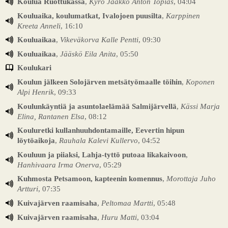
Koulua Ruottukassa
,
Kyrö Jaakko Anton Topias
, 04:04
Kouluaika, koulumatkat, Ivalojoen puusilta
,
Karppinen
Kreeta Anneli
, 16:10
Kouluaikaa
,
Vikeväkorva Kalle Pentti
, 09:30
Kouluaikaa
,
Jääskö Eila Anita
, 05:50
Koulukari
Koulun jälkeen Solojärven metsätyömaalle töihin
,
Koponen
Alpi Henrik
, 09:33
Koulunkäyntiä ja asuntolaelämää Salmijärvellä
,
Kässi Marja
Elina, Rantanen Elsa
, 08:12
Kouluretki kullanhuuhdontamaille, Eevertin hipun
löytöaikoja
,
Rauhala Kalevi Kullervo
, 04:52
Kouluun ja piiaksi, Lahja-tyttö putoaa likakaivoon
,
Hanhivaara Irma Onerva
, 05:29
Kuhmosta Petsamoon, kapteenin komennus
,
Morottaja Juho
Artturi
, 07:35
Kuivajärven raamisaha
,
Peltomaa Martti
, 05:48
Kuivajärven raamisaha
,
Huru Matti
, 03:04