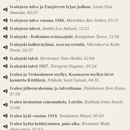
Ivalojoen tulva ja Enojärven Irjan jodlaus
,
Linna Elsa
Amanda
, 02:25
Ivalojoen tulva vuonna 1966
,
Mansikka-Aho Sirkka
, 03:15
Ivalojoen tulvat
,
Anttila Leo Aukusti
, 12:21
Ivalojoki - Kultainen erämaajoki
,
Katajamaa Teuvo
, 11:50
Ivalojoki kulkuväylänä, oravan syöntiä
,
Vikeväkorva Kalle
Pentti
, 02:37
Ivalojoki tulvii
,
Hyvärinen Timo Heikki
, 02:04
Ivalojoki tulvii 1927
,
Törngvist Dagmar
, 05:24
Ivalon ja Veskoniemen myllyt, Kaamasen myllyn kivet
kannettu Kittilästä
,
Pekkala Sauli Samuli
, 04:35
Ivalon jälleenrakennus ja tulvatilanne
,
Pääkkönen Eero Ensio
,
07:56
Ivalon keskustan rakennuksia, Leiritie
,
Kukkola Irma Anneli
,
11:04
Ivalon kylä vuonna 1919
,
Tanskanen Mauri
, 05:43
Ivalon kylän kehittyminen, pula-aika
,
Kiviniemi Matti
Aleksanteri
, 07:43