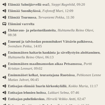
Elämää Salmijärvellä osa5
,
Sieppi Ragnhild
, 09:20
Elämää Suonikylässä
,
Fofonoff Mari
, 12:09
Elämää Tsurnussa
,
Tervaniemi Pekka
, 11:30
Elämäni varrelta
Elokuvaus- ja pelastustilanteita
,
Huhtamella Reino Olavi
,
08:38
Enneuni ja talvisodan pommitukset Vätsärin palkisessa
,
Svendsen Pekka
, 14:05
Ensimmäisen haitarin hankinta ja sävellystyön aloittaminen
,
Huhtamella Reino Olavi
, 06:13
Ensimmäisen maailmansodan aikaa Petsamossa
,
Portti
Kristian Lennart
, 09:02
Ensimmäiset kelkat, teurastajana Ruotsissa
,
Pehkonen Lenne
Matias Jahvet
, 06:45
Entisajan elämää Inarin kirkonkylällä
,
Kokko Maria
, 11:17
Entisajan lehmien hoitoa
,
Lukkari Selma
, 07:46
Entisajan puhelinkeskus
,
Hirvelä Veikko Antti
, 02:47