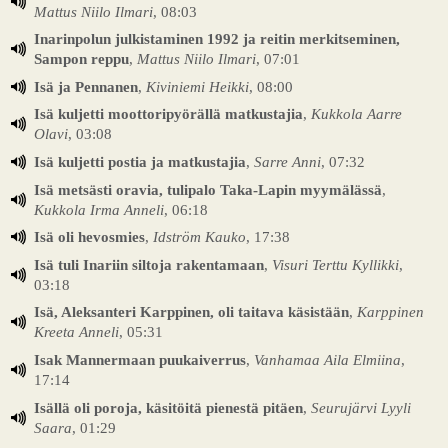
Mattus Niilo Ilmari
, 08:03
Inarinpolun julkistaminen 1992 ja reitin merkitseminen,
Sampon reppu
,
Mattus Niilo Ilmari
, 07:01
Isä ja Pennanen
,
Kiviniemi Heikki
, 08:00
Isä kuljetti moottoripyörällä matkustajia
,
Kukkola Aarre
Olavi
, 03:08
Isä kuljetti postia ja matkustajia
,
Sarre Anni
, 07:32
Isä metsästi oravia, tulipalo Taka-Lapin myymälässä
,
Kukkola Irma Anneli
, 06:18
Isä oli hevosmies
,
Idström Kauko
, 17:38
Isä tuli Inariin siltoja rakentamaan
,
Visuri Terttu Kyllikki
,
03:18
Isä, Aleksanteri Karppinen, oli taitava käsistään
,
Karppinen
Kreeta Anneli
, 05:31
Isak Mannermaan puukaiverrus
,
Vanhamaa Aila Elmiina
,
17:14
Isällä oli poroja, käsitöitä pienestä pitäen
,
Seurujärvi Lyyli
Saara
, 01:29