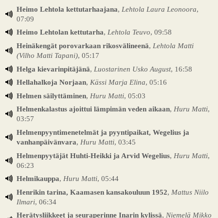
Heimo Lehtola kettutarhaajana
,
Lehtola Laura Leonoora
,
07:09
Heimo Lehtolan kettutarha
,
Lehtola Teuvo
, 09:58
Heinäkengät porovarkaan rikosvälineenä
,
Lehtola Matti
(Vilho Matti Tapani)
, 05:17
Helga kievarinpitäjänä
,
Luostarinen Usko August
, 16:58
Hellahalkoja Norjaan
,
Kässi Marja Elina
, 05:16
Helmen säilyttäminen
,
Huru Matti
, 05:03
Helmenkalastus ajoittui lämpimän veden aikaan
,
Huru Matti
,
03:57
Helmenpyyntimenetelmät ja pyyntipaikat, Wegelius ja
vanhanpäivänvara
,
Huru Matti
, 03:45
Helmenpyytäjät Huhti-Heikki ja Arvid Wegelius
,
Huru Matti
,
06:23
Helmikauppa
,
Huru Matti
, 05:44
Henrikin tarina, Kaamasen kansakouluun 1952
,
Mattus Niilo
Ilmari
, 06:34
Herätysliikkeet ja seuraperinne Inarin kylissä
,
Niemelä Mikko